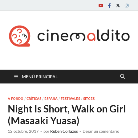
Cine maldito
MENÚ PRINCIPAL
A FONDO
/
CRÍTICAS
/
ESPAÑA
/
FESTIVALES
/
SITGES
Night Is Short, Walk on Girl
(Masaaki Yuasa)
12 octubre, 2017
-
por
Rubén Collazos
-
Dejar un comentario