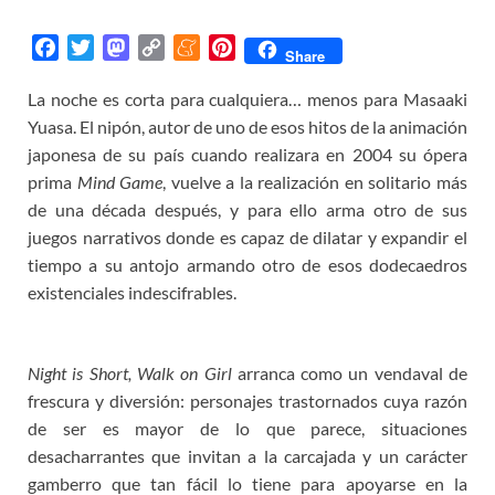
F
T
M
C
M
P
Share
a
w
a
o
e
i
La noche es corta para cualquiera… menos para Masaaki
c
i
s
p
n
n
Yuasa. El nipón, autor de uno de esos hitos de la animación
e
t
t
y
e
t
b
t
o
L
a
e
japonesa de su país cuando realizara en 2004 su ópera
o
e
d
i
m
r
prima
Mind Game
, vuelve a la realización en solitario más
o
r
o
n
e
e
de una década después, y para ello arma otro de sus
k
n
k
s
juegos narrativos donde es capaz de dilatar y expandir el
t
tiempo a su antojo armando otro de esos dodecaedros
existenciales indescifrables.
Night is Short, Walk on Girl
arranca como un vendaval de
frescura y diversión: personajes trastornados cuya razón
de ser es mayor de lo que parece, situaciones
desacharrantes que invitan a la carcajada y un carácter
gamberro que tan fácil lo tiene para apoyarse en la