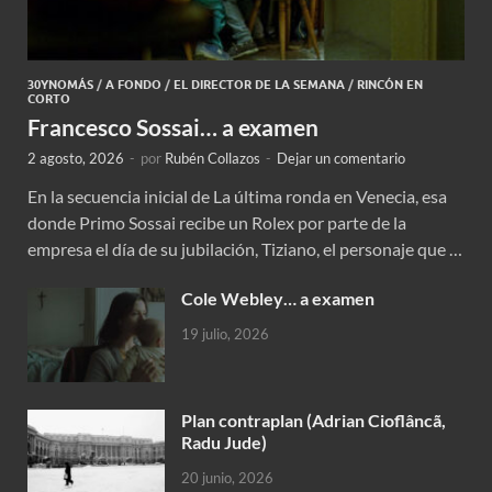
30YNOMÁS
/
A FONDO
/
EL DIRECTOR DE LA SEMANA
/
RINCÓN EN
CORTO
Francesco Sossai… a examen
2 agosto, 2026
-
por
Rubén Collazos
-
Dejar un comentario
En la secuencia inicial de La última ronda en Venecia, esa
donde Primo Sossai recibe un Rolex por parte de la
empresa el día de su jubilación, Tiziano, el personaje que …
Cole Webley… a examen
19 julio, 2026
Plan contraplan (Adrian Cioflâncã,
Radu Jude)
20 junio, 2026