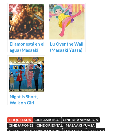
Masaaki Yuasa
El amor está en el
Lu Over the Wall
agua (Masaaki
(Masaaki Yuasa)
Yuasa)
Night is Short,
Walk on Girl
(Masaaki Yuasa)
ETIQUETADA
CINE ASIÁTICO
CINE DE ANIMACIÓN
CINE JAPONÉS
CINE ORIENTAL
MASAAKI YUASA
NIGHT IS SHORT WALK ON GIRL
SITGES 2017
SITGES 50