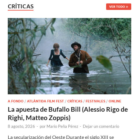
CRÍTICAS
VER TODO
A FONDO
/
ATLÁNTIDA FILM FEST
/
CRÍTICAS
/
FESTIVALES
/
ONLINE
La apuesta de Bufallo Bill (Alessio Rigo de
Righi, Matteo Zoppis)
8 agosto, 2026
-
por
Mario Peña Pérez
-
Dejar un comentario
La secularización del Oeste Durante el siglo XIII se