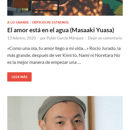
A LO GRANDE
/
CRÍTICAS DE ESTRENOS
El amor está en el agua (Masaaki Yuasa)
13 febrero, 2020
-
por
Pablo García Márquez
-
Dejar un comentario
«Como una ola, tu amor llego a mi vida…» Rocío Jurado, la
más grande, después de ver Kimi to, Nami ni Noretara No
es la mejor manera de empezar una …
LEER MÁS