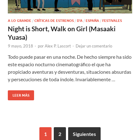
A LO GRANDE
/
CRÍTICAS DE ESTRENOS
/
D'A
/
ESPAÑA
/
FESTIVALES
Night is Short, Walk on Girl (Masaaki
Yuasa)
9 mayo, 2018
-
por
Alex P. Lascort
-
Dejar un comentario
Todo puede pasar en una noche. De hecho siempre ha sido
este espacio nocturno cinematográfico el que ha
propiciado aventuras y desventuras, situaciones absurdas
y persecuciones de toda índole. Invariablemente …
LEER MÁS
1
2
Siguientes