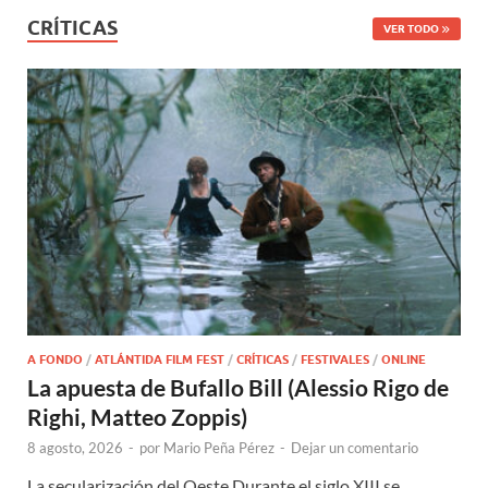
CRÍTICAS
VER TODO
A FONDO
/
ATLÁNTIDA FILM FEST
/
CRÍTICAS
/
FESTIVALES
/
ONLINE
La apuesta de Bufallo Bill (Alessio Rigo de
Righi, Matteo Zoppis)
8 agosto, 2026
-
por
Mario Peña Pérez
-
Dejar un comentario
La secularización del Oeste Durante el siglo XIII se