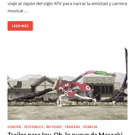
viaje al Japón del siglo XIV para narrar la amistad y carrera
musical …
LEER MÁS
EUROPA
/
FESTIVALES
/
NOTICIAS
/
TRAILERS
/
VENECIA
Trailer para Inu-Oh, lo nuevo de Masaaki