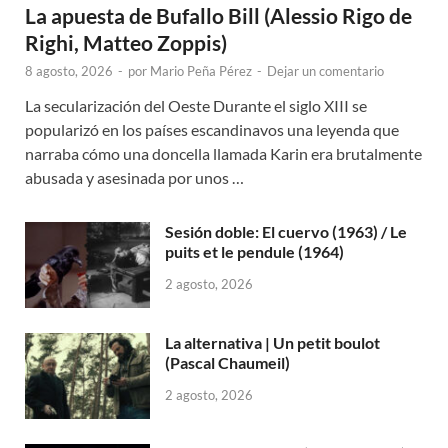
La apuesta de Bufallo Bill (Alessio Rigo de
Righi, Matteo Zoppis)
8 agosto, 2026
-
por
Mario Peña Pérez
-
Dejar un comentario
La secularización del Oeste Durante el siglo XIII se
popularizó en los países escandinavos una leyenda que
narraba cómo una doncella llamada Karin era brutalmente
abusada y asesinada por unos …
Sesión doble: El cuervo (1963) / Le
puits et le pendule (1964)
2 agosto, 2026
La alternativa | Un petit boulot
(Pascal Chaumeil)
2 agosto, 2026