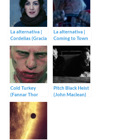
La alternativa |
La alternativa |
Cordelias (Gracia
Coming to Town
Querejeta)
(Carles Torrens)
Cold Turkey
Pitch Black Heist
(Fannar Thor
(John Maclean)
Arnarsson)