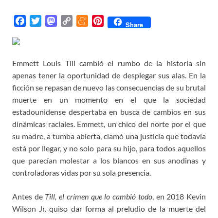
F
T
M
C
M
P
Share
a
w
a
o
e
i
c
i
s
p
n
n
e
t
t
y
e
t
Emmett Louis Till cambió el rumbo de la historia sin
b
t
o
L
a
e
apenas tener la oportunidad de desplegar sus alas. En la
o
e
d
i
m
r
ficción se repasan de nuevo las consecuencias de su brutal
o
r
o
n
e
e
muerte en un momento en el que la sociedad
k
n
k
s
estadounidense despertaba en busca de cambios en sus
t
dinámicas raciales. Emmett, un chico del norte por el que
su madre, a tumba abierta, clamó una justicia que todavía
está por llegar, y no solo para su hijo, para todos aquellos
que parecían molestar a los blancos en sus anodinas y
controladoras vidas por su sola presencia.
Antes de
Till, el crimen que lo cambió todo
, en 2018 Kevin
Wilson Jr. quiso dar forma al preludio de la muerte del