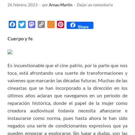
26 febrero, 2023
-
por
Arnau Martín
-
Dejar un comentario
F
T
M
C
M
P
Share
a
w
a
o
e
i
Cuerpo y fe
c
i
s
p
n
n
e
t
t
y
e
t
b
t
o
L
a
e
o
e
d
i
m
r
Es incuestionable que el cine patrio, por la parte que nos
o
r
o
n
e
e
toca, está afrontando una suerte de transformaciones y
k
n
k
s
vaivenes que marcarán las décadas futuras. Muchas de las
t
cineastas que se han incorporado a la dirección en los
últimos años aclaran que navegamos en un período de
reparación histórica, donde el papel de la mujer como
creadora audiovisual todavía necesita afianzarse e
instaurarse como norma, pues hasta ahora le han sido
negados una serie de condicionantes expresivos que ya
pueden empezar a explorarse. Sin lugar a dudas, son las