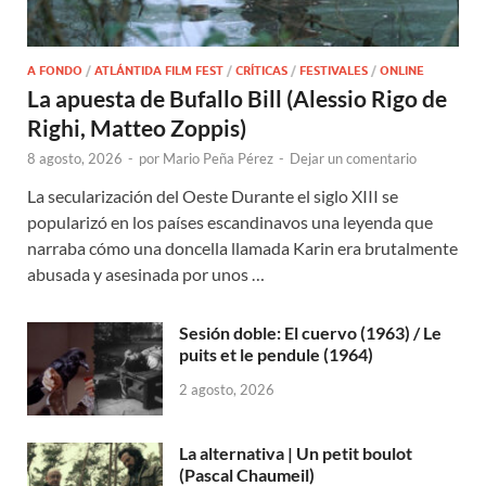
A FONDO
/
ATLÁNTIDA FILM FEST
/
CRÍTICAS
/
FESTIVALES
/
ONLINE
La apuesta de Bufallo Bill (Alessio Rigo de
Righi, Matteo Zoppis)
8 agosto, 2026
-
por
Mario Peña Pérez
-
Dejar un comentario
La secularización del Oeste Durante el siglo XIII se
popularizó en los países escandinavos una leyenda que
narraba cómo una doncella llamada Karin era brutalmente
abusada y asesinada por unos …
Sesión doble: El cuervo (1963) / Le
puits et le pendule (1964)
2 agosto, 2026
La alternativa | Un petit boulot
(Pascal Chaumeil)