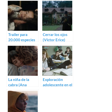
Trailer para
Cerrar los ojos
20.000 especies
(Víctor Erice)
de abejas de
Estibaliz Urresola
Solaguren
La niña de la
Exploración
cabra (Ana
adolescente en el
Asensio)
trailer de Las
niñas