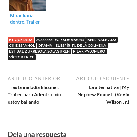
Mirar hacia
dentro. Trailer
para Matria de
Álvaro Gago
ETIQUETADA
20.000 ESPECIES DE ABEJAS
BERLINALE 2023
CINE ESPAÑOL
DRAMA
EL ESPÍRITU DE LA COLMENA
ESTIBALIZ URRESOLA SOLAGUREN
PILAR PALOMERO
VÍCTOR ERICE
ARTÍCULO ANTERIOR
ARTÍCULO SIGUIENTE
Tras la melodía klezmer.
La alternativa | My
Trailer para Adentro mío
Nephew Emmett (Kevin
estoy bailando
Wilson Jr.)
Deja una respuesta