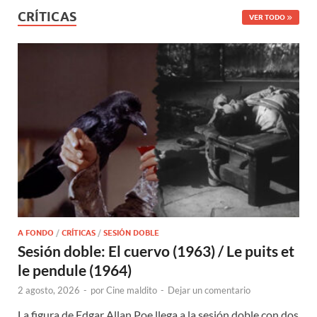
CRÍTICAS
VER TODO
A FONDO
/
CRÍTICAS
/
SESIÓN DOBLE
Sesión doble: El cuervo (1963) / Le puits et
le pendule (1964)
2 agosto, 2026
-
por
Cine maldito
-
Dejar un comentario
La figura de Edgar Allan Poe llega a la sesión doble con dos