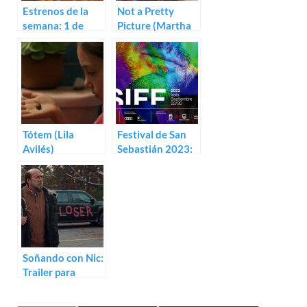
Estrenos de la
Not a Pretty
semana: 1 de
Picture (Martha
marzo (2024)
Coolidge)
Tótem (Lila
Festival de San
Avilés)
Sebastián 2023:
Sección Oficial y
paralelas
Soñando con Nic:
Trailer para
Dream Scenario
de Kristoffer