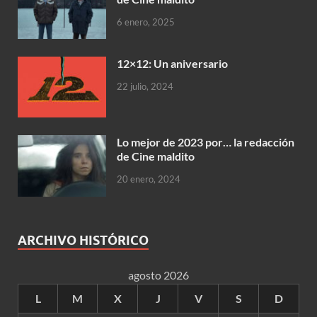
6 enero, 2025
12×12: Un aniversario
22 julio, 2024
Lo mejor de 2023 por… la redacción
de Cine maldito
20 enero, 2024
ARCHIVO HISTÓRICO
agosto 2026
L
M
X
J
V
S
D