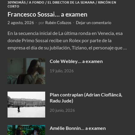
30YNOMÁS
/
A FONDO
/
EL DIRECTOR DE LA SEMANA
/
RINCÓN EN
CORTO
Francesco Sossai… a examen
2 agosto, 2026
-
por
Rubén Collazos
-
Dejar un comentario
En la secuencia inicial de La última ronda en Venecia, esa
donde Primo Sossai recibe un Rolex por parte de la
empresa el día de su jubilación, Tiziano, el personaje que …
Cole Webley… a examen
19 julio, 2026
Plan contraplan (Adrian Cioflâncã,
Radu Jude)
20 junio, 2026
Amélie Bonnin… a examen