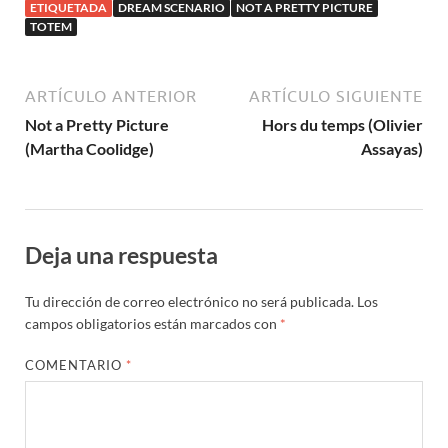
ETIQUETADA
DREAM SCENARIO
NOT A PRETTY PICTURE
Borgli
TOTEM
ARTÍCULO ANTERIOR
ARTÍCULO SIGUIENTE
Not a Pretty Picture
Hors du temps (Olivier
(Martha Coolidge)
Assayas)
Deja una respuesta
Tu dirección de correo electrónico no será publicada.
Los
campos obligatorios están marcados con
*
COMENTARIO
*