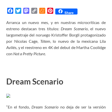
F
T
M
C
M
P
Share
a
w
a
o
e
i
Arranca un nuevo mes, y en nuestras microcríticas de
c
i
s
p
n
n
estreno destacan tres títulos:
e
t
t
y
e
t
Dream Scenario
, el nuevo
b
t
o
L
a
e
largometraje del noruego Kristoffer Borgli protagonizado
o
e
d
i
m
r
por Nicolas Cage,
Tótem
, lo nuevo de la mexicana Lila
o
r
o
n
e
e
Avilés, y el reestreno en 4K del debut de Martha Coolidge
k
n
k
s
con
Not a Pretty Picture
.
t
Dream Scenario
“En el fondo,
Dream Scenario
no deja de ser la versión