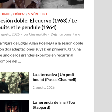
 FONDO
/
CRÍTICAS
/
SESIÓN DOBLE
Sesión doble: El cuervo (1963) / Le
puits et le pendule (1964)
 agosto, 2026
-
por
Cine maldito
-
Dejar un comentario
a figura de Edgar Allan Poe llega a la sesión doble
on dos adaptaciones suyas: en primer lugar, una
e uno de los grandes expertos en recurrir al
ombre del …
La alternativa | Un petit
boulot (Pascal Chaumeil)
2 agosto, 2026
La herencia del mal (Toa
Stappard)