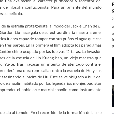
do una exaltación al carácter purificador y redentor del
s de filosofía confucionista. Para un amante del mundo
s su película.
5
l de la estrella protagonista, al modo del Jackie Chan de
El
A
Gordon Liu hace gala de su extraordinaria maestría en el
e
tica fuerza capaz de romper con sus puños el agua que cae
f
en tres partes. En la primera el film adopta los paradigmas
p
 Cantón chino ocupado por las fuerzas Tártaras. La invasión
res de la escuela de Ho Kuang-han, un viejo maestro que
 Yu-te. Tras fracasar un intento de atentado contra el
renderá una dura represalia contra la escuela de Ho y sus
asesinando al padre de Liu. Éste se ve obligado a huir del
o de Shaolin habitado por los legendarios monjes budistas
 aprender el noble arte marcial shaolin como instrumento
 de Liu al templo. En el recorrido de la formación de Liu se