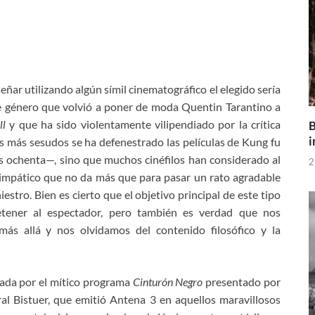
señar utilizando algún símil cinematográfico el elegido sería
ese género que volvió a poner de moda Quentin Tarantino a
ill
y que ha sido
violentamente vilipendiado por la crítica
B
i
cos más sesudos se ha defenestrado las películas de Kung fu
 ochenta—, sino que muchos cinéfilos han considerado al
2
impático que no da más que para pasar un rato agradable
estro. Bien es cierto que el objetivo principal de este tipo
retener al espectador, pero también es verdad que nos
ás allá y nos olvidamos del contenido filosófico y la
ntada por el mítico programa
Cinturón Negro
presentado por
al Bistuer, que emitió Antena 3 en aquellos maravillosos