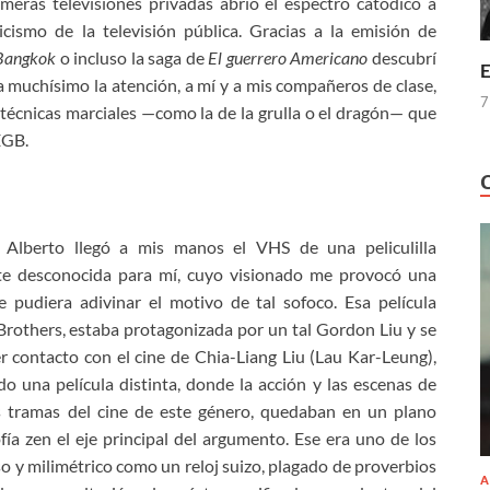
meras televisiones privadas abrió el espectro catódico a
cismo de la televisión pública. Gracias a la emisión de
 Bangkok
o incluso la saga de
El guerrero Americano
descubrí
E
 muchísimo la atención, a mí y a mis compañeros de clase,
7
écnicas marciales —como la de la grulla o el dragón— que
EGB.
 Alberto llegó a mis manos el VHS de una peliculilla
te desconocida para mí, cuyo visionado me provocó una
 pudiera adivinar el motivo de tal sofoco. Esa película
Brothers, estaba protagonizada por un tal Gordon Liu y se
r contacto con el cine de Chia-Liang Liu (Lau Kar-Leung),
una película distinta, donde la acción y las escenas de
s tramas del cine de este género, quedaban en un plano
sofía zen el eje principal del argumento. Ese era uno de los
iso y milimétrico como un reloj suizo, plagado de proverbios
A