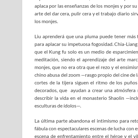
aplaca por las enseñanzas de los monjes y por su 
arte del dar cera, pulir cera y el trabajo diario s
los monjes.
Liu aprenderá que una pluma puede tener más f
para aplacar su impetuosa fogosidad. Chia-Liang 
que el Kung fu solo es un medio de esparcimient
meditación, siendo el aprendizaje del arte marci
monjes, que no era otra que el rezo y el ensimism
chino abusa del zoom —rasgo propio del cine de 
cortes de la tijera siguen el ritmo de los puño
decorados, que ayudan a crear una atmósfera r
describir la vida en el monasterio Shaolin —inc
esculturas de ídolos—.
La última parte abandona el intimismo para ret
fábula con espectaculares escenas de lucha con e
escena de enfrentamiento entre el héroe y el vi