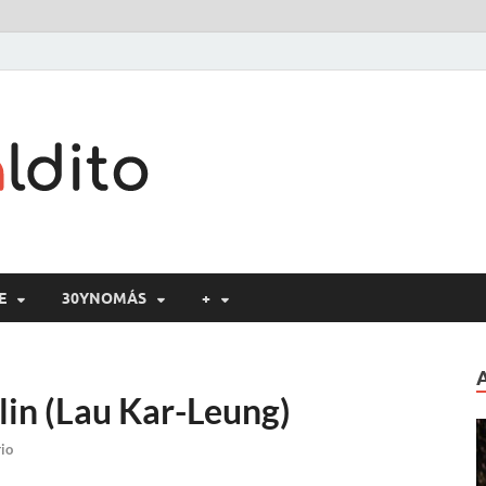
Cine maldito
E
30YNOMÁS
+
lin (Lau Kar-Leung)
io