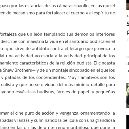
paso por las estancias de las cámaras shaolin, en las que el
irven de mecanismo para fortalecer el cuerpo y el espíritu de
A
ortaleza que un león templando sus demonios interiores
2
describe con maestría la vida en el santuario budista en el
o que sirve de antídoto contra el letargo que provoca la
L
al una actividad accesoria a la actividad principal de los
c
amiento característicos de la religión budista. El cineasta
d
la Shaw Brothers— y de un montaje sincopado en el que los
n
s y patadas de los contendientes. Muy llamativos son los
ealista y que no se olvidan del más mínimo detalle para
luyendo esvásticas budistas, faroles de papel y pequeñas
omar el cine puro de acción y venganza, ornamentando la
spadas y lanzas y culminando la película con una grandiosa
llano en las orillas de un terreno montañoso que pone la