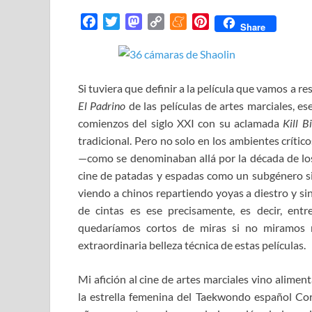
F
T
M
C
M
P
Share
a
w
a
o
e
i
c
i
s
p
n
n
e
t
t
y
e
t
Si tuviera que definir a la película que vamos a re
b
t
o
L
a
e
o
e
d
i
m
r
El Padrino
de las películas de artes marciales, 
o
r
o
n
e
e
comienzos del siglo XXI con su aclamada
Kill B
k
n
k
s
tradicional. Pero no solo en los ambientes críti
t
—como se denominaban allá por la década de los
cine de patadas y espadas como un subgénero s
viendo a chinos repartiendo yoyas a diestro y sini
de cintas es ese precisamente, es decir, ent
quedaríamos cortos de miras si no miramos m
extraordinaria belleza técnica de estas películas.
Mi afición al cine de artes marciales vino alime
la estrella femenina del Taekwondo español Cor