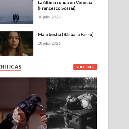
La última ronda en Venecia
(Francesco Sossai)
30 julio, 2026
Mala bestia (Bàrbara Farré)
28 julio, 2026
CRÍTICAS
VER TODO