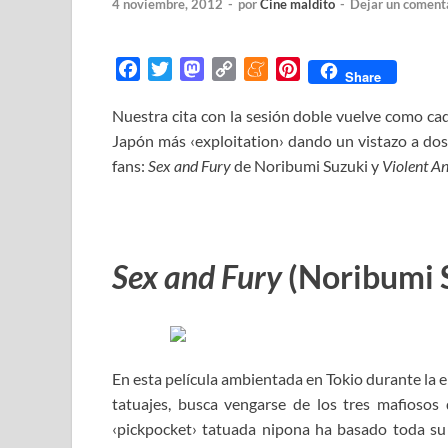
4 noviembre, 2012
-
por
Cine maldito
-
Dejar un coment
F
T
M
C
M
P
Share
a
w
a
o
e
i
Nuestra cita con la sesión doble vuelve como cad
c
i
s
p
n
n
Japón más ‹exploitation› dando un vistazo a dos 
e
t
t
y
e
t
b
t
o
L
a
e
fans:
Sex and Fury
de Noribumi Suzuki y
Violent An
o
e
d
i
m
r
o
r
o
n
e
e
k
n
k
s
t
Sex and Fury
(Noribumi 
En esta película ambientada en Tokio durante la er
tatuajes, busca vengarse de los tres mafiosos
‹pickpocket› tatuada nipona ha basado toda su 