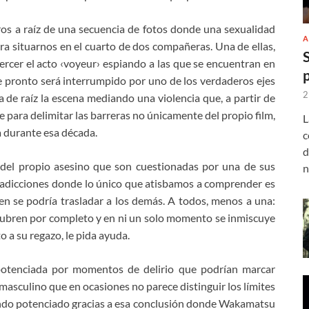
ros a raíz de una secuencia de fotos donde una sexualidad
A
a situarnos en el cuarto de dos compañeras. Una de ellas,
ejercer el acto ‹voyeur› espiando a las que se encuentran en
e pronto será interrumpido por uno de los verdaderos ejes
2
a de raíz la escena mediando una violencia que, a partir de
para delimitar las barreras no únicamente del propio film,
L
a durante esa década.
c
d
s del propio asesino que son cuestionadas por una de sus
n
adicciones donde lo único que atisbamos a comprender es
en se podría trasladar a los demás. A todos, menos a una:
la cubren por completo y en ni un solo momento se inmiscuye
 a su regazo, le pida ayuda.
potenciada por momentos de delirio que podrían marcar
asculino que en ocasiones no parece distinguir los límites
iendo potenciado gracias a esa conclusión donde Wakamatsu