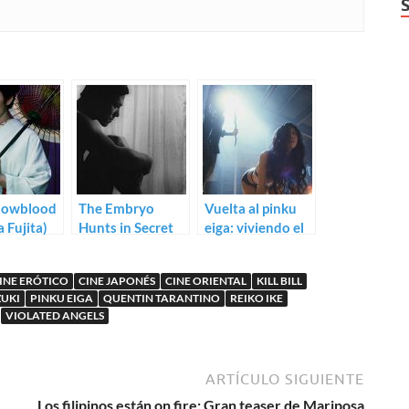
nowblood
The Embryo
Vuelta al pinku
 Fujita)
Hunts in Secret
eiga: viviendo el
(Kôji
sado en el trailer
Wakamatsu)
de Sweet Whip
INE ERÓTICO
CINE JAPONÉS
CINE ORIENTAL
KILL BILL
ZUKI
PINKU EIGA
QUENTIN TARANTINO
REIKO IKE
VIOLATED ANGELS
ARTÍCULO SIGUIENTE
Los filipinos están on fire: Gran teaser de Mariposa