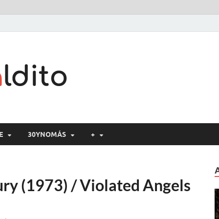
Cine maldito
E
30YNOMÁS
+
ury (1973) / Violated Angels