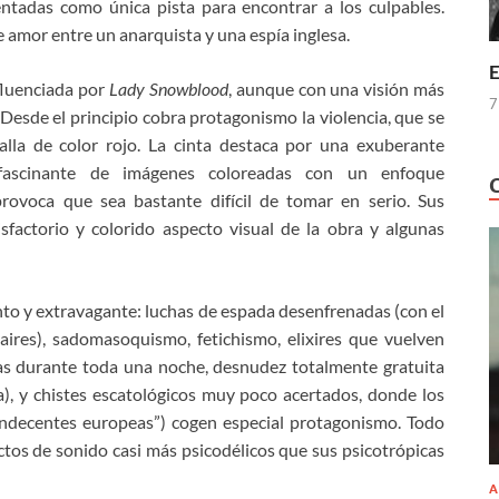
ntadas como única pista para encontrar a los culpables.
 amor entre un anarquista y una espía inglesa.
E
fluenciada por
Lady Snowblood
, aunque con una visión más
7
 Desde el principio cobra protagonismo la violencia, que se
lla de color rojo. La cinta destaca por una exuberante
a fascinante de imágenes coloreadas con un enfoque
provoca que sea bastante difícil de tomar en serio. Sus
sfactorio y colorido aspecto visual de la obra y algunas
nto y extravagante: luchas de espada desenfrenadas (con el
ires), sadomasoquismo, fetichismo, elixires que vuelven
as durante toda una noche, desnudez totalmente gratuita
a), y chistes escatológicos muy poco acertados, donde los
indecentes europeas”) cogen especial protagonismo. Todo
tos de sonido casi más psicodélicos que sus psicotrópicas
A