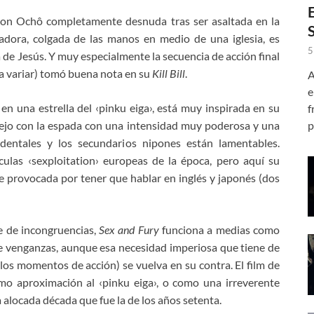
con Ochô completamente desnuda tras ser asaltada en la
adora, colgada de las manos en medio de una iglesia, es
5
 de Jesús. Y muy especialmente la secuencia de acción final
ra variar) tomó buena nota en su
Kill Bill
.
A
e
 en una estrella del ‹pinku eiga›, está muy inspirada en su
f
anejo con la espada con una intensidad muy poderosa y una
p
identales y los secundarios nipones están lamentables.
culas ‹sexploitation› europeas de la época, pero aquí su
 provocada por tener que hablar en inglés y japonés (dos
e de incongruencias,
Sex and Fury
funciona a medias como
e venganzas, aunque esa necesidad imperiosa que tiene de
os momentos de acción) se vuelva en su contra. El film de
mo aproximación al ‹pinku eiga›, o como una irreverente
a alocada década que fue la de los años setenta.