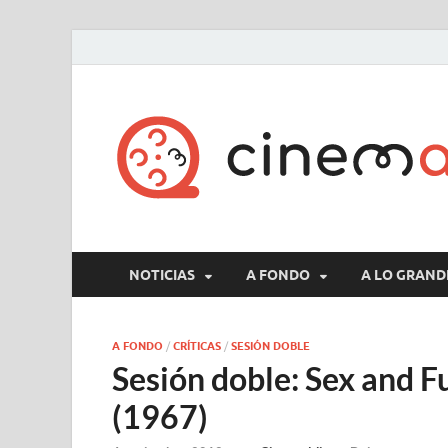
NOTICIAS
A FONDO
A LO GRAND
A FONDO
/
CRÍTICAS
/
SESIÓN DOBLE
Sesión doble: Sex and F
(1967)