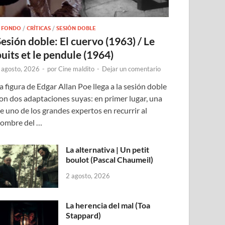
 FONDO
/
CRÍTICAS
/
SESIÓN DOBLE
Sesión doble: El cuervo (1963) / Le
puits et le pendule (1964)
 agosto, 2026
-
por
Cine maldito
-
Dejar un comentario
a figura de Edgar Allan Poe llega a la sesión doble
on dos adaptaciones suyas: en primer lugar, una
e uno de los grandes expertos en recurrir al
ombre del …
La alternativa | Un petit
boulot (Pascal Chaumeil)
2 agosto, 2026
La herencia del mal (Toa
Stappard)