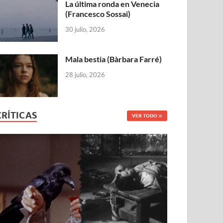
La última ronda en Venecia
(Francesco Sossai)
30 julio, 2026
Mala bestia (Bàrbara Farré)
28 julio, 2026
CRÍTICAS
VER TODO