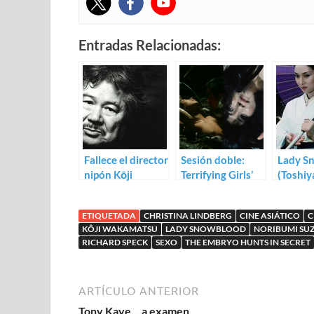
Entradas Relacionadas:
Fallece el director
Sesión doble:
Lady S
nipón Kōji
Terrifying Girls’
(Toshiya
Wakamatsu
High School
(1972) / Female
ETIQUETADA
CHRISTINA LINDBERG
CINE ASIÁTICO
C
Prisoner #701:
KÔJI WAKAMATSU
LADY SNOWBLOOD
NORIBUMI SU
Scorpion (1972)
RICHARD SPECK
SEXO
THE EMBRYO HUNTS IN SECRET
ARTÍCULO ANTERIOR
Tony Kaye… a examen