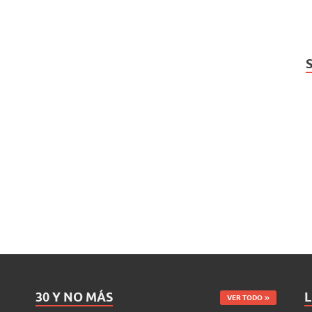
30 Y NO MÁS
L
VER TODO