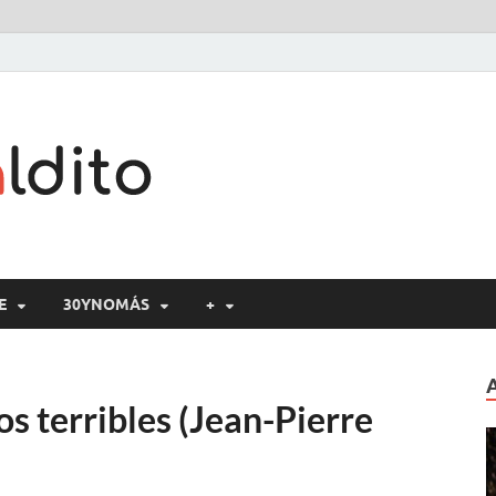
Cine maldito
E
30YNOMÁS
+
cos terribles (Jean-Pierre