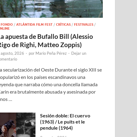
 FONDO
/
ATLÁNTIDA FILM FEST
/
CRÍTICAS
/
FESTIVALES
/
NLINE
a apuesta de Bufallo Bill (Alessio
Rigo de Righi, Matteo Zoppis)
 agosto, 2026
-
por
Mario Peña Pérez
-
Dejar un
omentario
a secularización del Oeste Durante el siglo XIII se
opularizó en los países escandinavos una
eyenda que narraba cómo una doncella llamada
arin era brutalmente abusada y asesinada por
nos …
Sesión doble: El cuervo
(1963) / Le puits et le
pendule (1964)