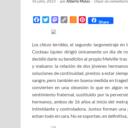
16 julio, 2023
-
por
Alberto Mulas
-
Dejar un comentari
F
T
M
C
M
P
Share
a
w
a
o
e
i
c
i
s
p
n
n
e
t
t
y
e
t
Los chicos terribles
, el segundo largometraje en l
b
t
o
L
a
e
Cocteau (quien dirigió únicamente un día de ro
o
e
d
i
m
r
decidió darle su bendición al propio Melville tra
o
r
o
n
e
e
y malsano: la relación de dos jóvenes hermanos
k
n
k
s
soluciones de continuidad, prestos a estar siemp
t
sangre, pero también en buena medida en tragedia
convierten en una obsesión lo que en algún
sentimiento fraternal, sustituido por la perversi
hermanos, ambos de 16 años al inicio del metraje.
intimidante y controladora. Juntos forman una p
echan todo en cara. No se soportan, en definitiva, 