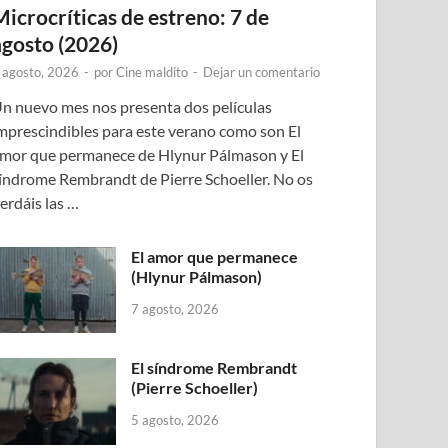
Microcríticas de estreno: 7 de
agosto (2026)
 agosto, 2026
-
por
Cine maldito
-
Dejar un comentario
n nuevo mes nos presenta dos películas
mprescindibles para este verano como son El
mor que permanece de Hlynur Pálmason y El
índrome Rembrandt de Pierre Schoeller. No os
erdáis las …
El amor que permanece
(Hlynur Pálmason)
7 agosto, 2026
El síndrome Rembrandt
(Pierre Schoeller)
5 agosto, 2026