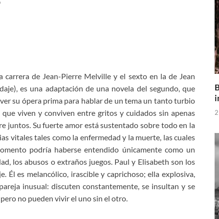
o
a carrera de Jean-Pierre Melville y el sexto en la de Jean
B
daje), es una adaptación de una novela del segundo, que
i
s ver su ópera prima para hablar de un tema un tanto turbio
 que viven y conviven entre gritos y cuidados sin apenas
2
re juntos. Su fuerte amor está sustentado sobre todo en la
s vitales tales como la enfermedad y la muerte, las cuales
 momento podría haberse entendido únicamente como un
dad, los abusos o extraños juegos. Paul y Elisabeth son los
 Él es melancólico, irascible y caprichoso; ella explosiva,
areja inusual: discuten constantemente, se insultan y se
pero no pueden vivir el uno sin el otro.