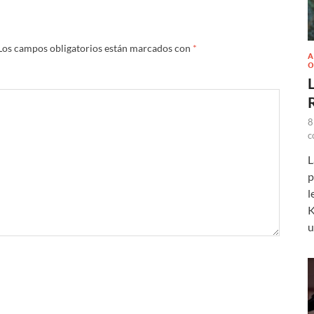
Los campos obligatorios están marcados con
*
A
O
L
8
c
L
p
l
K
u