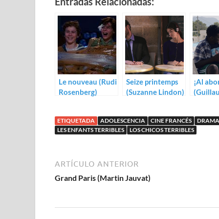
Entradas Relacionadas:
Le nouveau (Rudi
Seize printemps
¡Al abo
Rosenberg)
(Suzanne Lindon)
(Guilla
ETIQUETADA
ADOLESCENCIA
CINE FRANCÉS
DRAM
LES ENFANTS TERRIBLES
LOS CHICOS TERRIBLES
ARTÍCULO ANTERIOR
Grand Paris (Martin Jauvat)