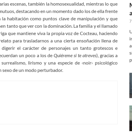
varias escenas, también la homosexualidad, mientras lo que
 mutuos, destacando en un momento dado los de ella frente
 a la habitación como puntos clave de manipulación y que
7
en tanto que ver con la dominación. La familia y el llamado
U
riga que mantiene viva la propia voz de Cocteau, haciendo
i
elato para trasladarnos a una cierta ensoñación llena de
a
digerir el carácter de personajes un tanto grotescos e
s
recuerdan un poco a los de
Quiéreme si te atreves
), gracias a
p
surrealismo, lirismo y una especie de ‹noir› psicológico
sin sexo de un modo perturbador.