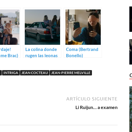
rdaje!
La colina donde
Coma (Bertrand
ume Brac)
rugen las leonas
Bonello)
(Luàna Bajrami)
A
INTRIGA
JEAN COCTEAU
JEAN-PIERRE MELVILLE
ARTÍCULO SIGUIENTE
Li Ruijun… a examen