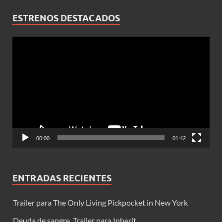
ESTRENOS DESTACADOS
Reproductor
de
vídeo
00:00
01:42
ENTRADAS RECIENTES
Trailer para The Only Living Pickpocket in New York
Deuda de sangre. Trailer para Inherit