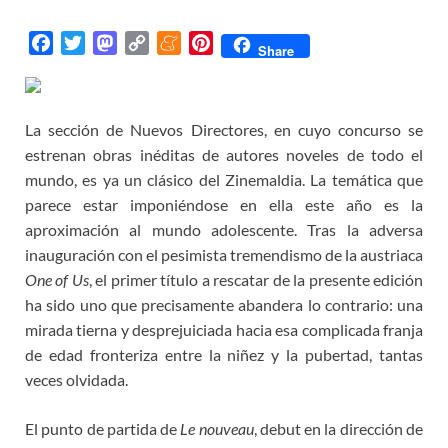
F
T
M
C
M
P
Share
a
w
a
o
e
i
c
i
s
p
n
n
e
t
t
y
e
t
La sección de Nuevos Directores, en cuyo concurso se
b
t
o
L
a
e
estrenan obras inéditas de autores noveles de todo el
o
e
d
i
m
r
mundo, es ya un clásico del Zinemaldia. La temática que
o
r
o
n
e
e
parece estar imponiéndose en ella este año es la
k
n
k
s
aproximación al mundo adolescente. Tras la adversa
t
inauguración con el pesimista tremendismo de la austriaca
One of Us
, el primer título a rescatar de la presente edición
ha sido uno que precisamente abandera lo contrario: una
mirada tierna y desprejuiciada hacia esa complicada franja
de edad fronteriza entre la niñez y la pubertad, tantas
veces olvidada.
El punto de partida de
Le nouveau
, debut en la dirección de