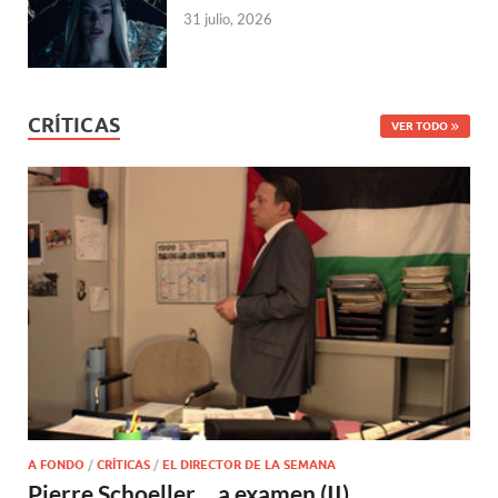
31 julio, 2026
CRÍTICAS
VER TODO
A FONDO
/
CRÍTICAS
/
EL DIRECTOR DE LA SEMANA
Pierre Schoeller… a examen (II)