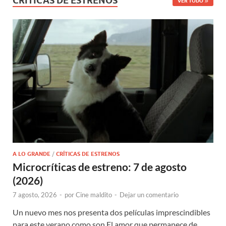
CRÍTICAS DE ESTRENOS
VER TODO
A LO GRANDE
/
CRÍTICAS DE ESTRENOS
Microcríticas de estreno: 7 de agosto
(2026)
7 agosto, 2026
-
por
Cine maldito
-
Dejar un comentario
Un nuevo mes nos presenta dos películas imprescindibles
para este verano como son El amor que permanece de