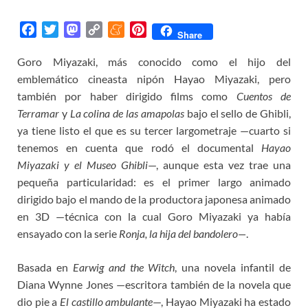
F
T
M
C
M
P
Share
a
w
a
o
e
i
Goro Miyazaki, más conocido como el hijo del
c
i
s
p
n
n
emblemático cineasta nipón Hayao Miyazaki, pero
e
t
t
y
e
t
b
t
o
L
a
e
también por haber dirigido films como
Cuentos de
o
e
d
i
m
r
Terramar
y
La colina de las amapolas
bajo el sello de Ghibli,
o
r
o
n
e
e
ya tiene listo el que es su tercer largometraje —cuarto si
k
n
k
s
tenemos en cuenta que rodó el documental
Hayao
t
Miyazaki y el Museo Ghibli
—, aunque esta vez trae una
pequeña particularidad: es el primer largo animado
dirigido bajo el mando de la productora japonesa animado
en 3D —técnica con la cual Goro Miyazaki ya había
ensayado con la serie
Ronja, la hija del bandolero—
.
Basada en
Earwig and the Witch
, una novela infantil de
Diana Wynne Jones —escritora también de la novela que
dio pie a
El castillo ambulante
—, Hayao Miyazaki ha estado