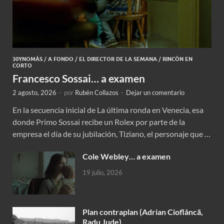
30YNOMÁS
/
A FONDO
/
EL DIRECTOR DE LA SEMANA
/
RINCÓN EN
CORTO
Francesco Sossai… a examen
2 agosto, 2026
-
por
Rubén Collazos
-
Dejar un comentario
En la secuencia inicial de La última ronda en Venecia, esa
donde Primo Sossai recibe un Rolex por parte de la
empresa el día de su jubilación, Tiziano, el personaje que …
Cole Webley… a examen
19 julio, 2026
Plan contraplan (Adrian Cioflâncã,
Radu Jude)