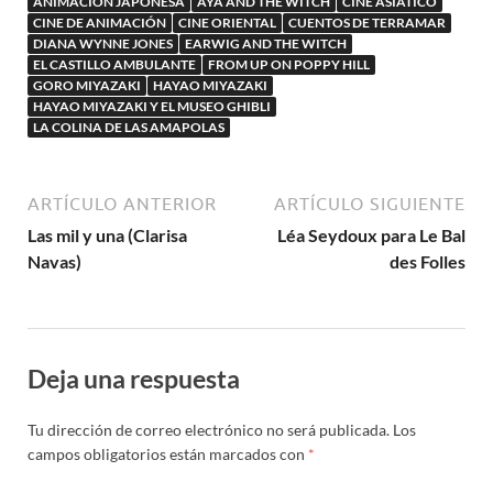
ANIMACIÓN JAPONESA
AYA AND THE WITCH
CINE ASIÁTICO
CINE DE ANIMACIÓN
CINE ORIENTAL
CUENTOS DE TERRAMAR
DIANA WYNNE JONES
EARWIG AND THE WITCH
EL CASTILLO AMBULANTE
FROM UP ON POPPY HILL
GORO MIYAZAKI
HAYAO MIYAZAKI
HAYAO MIYAZAKI Y EL MUSEO GHIBLI
LA COLINA DE LAS AMAPOLAS
ARTÍCULO ANTERIOR
ARTÍCULO SIGUIENTE
Las mil y una (Clarisa
Léa Seydoux para Le Bal
Navas)
des Folles
Deja una respuesta
Tu dirección de correo electrónico no será publicada.
Los
campos obligatorios están marcados con
*