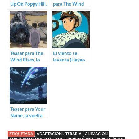
Up On Poppy Hill,
para The Wind
lo nuevo de Goro
Rises de Hayao
Miyazaki
Miyazaki
Teaser para The
El viento se
Wind Rises, lo
levanta (Hayao
nuevo de Hayao
Miyazaki)
Miyazaki
Teaser para Your
Name, la vuelta
de Makoto
Shinkai
ETIQUETADA
ADAPTACIÓN LITERARIA
ANIMACIÓN