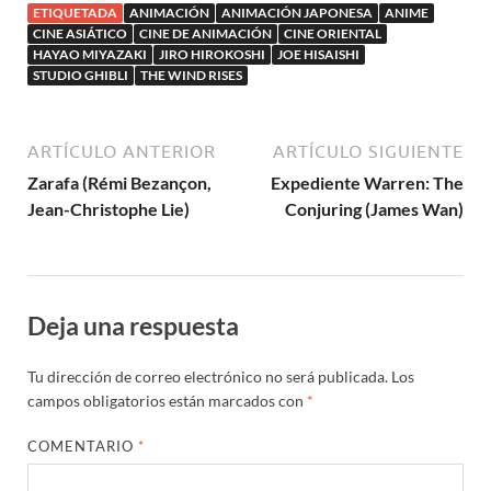
ETIQUETADA
ANIMACIÓN
ANIMACIÓN JAPONESA
ANIME
CINE ASIÁTICO
CINE DE ANIMACIÓN
CINE ORIENTAL
HAYAO MIYAZAKI
JIRO HIROKOSHI
JOE HISAISHI
STUDIO GHIBLI
THE WIND RISES
ARTÍCULO ANTERIOR
ARTÍCULO SIGUIENTE
Zarafa (Rémi Bezançon,
Expediente Warren: The
Jean-Christophe Lie)
Conjuring (James Wan)
Deja una respuesta
Tu dirección de correo electrónico no será publicada.
Los
campos obligatorios están marcados con
*
COMENTARIO
*