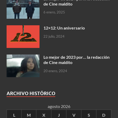
de Cine maldito
6 enero, 2025
12×12: Un aniversario
22 julio, 2024
Lo mejor de 2023 por… la redacción
de Cine maldito
20 enero, 2024
ARCHIVO HISTÓRICO
agosto 2026
L
M
X
J
V
S
D