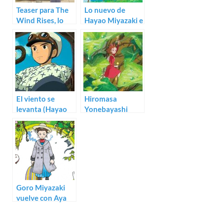
Teaser para The
Lo nuevo de
Wind Rises, lo
Hayao Miyazaki e
nuevo de Hayao
Isao Takahata, ya
Miyazaki
con pósters
El viento se
Hiromasa
levanta (Hayao
Yonebayashi
Miyazaki)
dirigirá lo
próximo de
Studio Ghibli
para 2014
Goro Miyazaki
vuelve con Aya
and The Witch