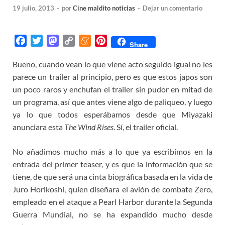
19 julio, 2013
-
por
Cine maldito noticias
-
Dejar un comentario
F
T
M
C
M
P
Share
a
w
a
o
e
i
Bueno, cuando vean lo que viene acto seguido igual no les
c
i
s
p
n
n
parece un trailer al principio, pero es que estos japos son
e
t
t
y
e
t
b
t
o
L
a
e
un poco raros y enchufan el trailer sin pudor en mitad de
o
e
d
i
m
r
un programa, así que antes viene algo de paliqueo, y luego
o
r
o
n
e
e
ya lo que todos esperábamos desde que Miyazaki
k
n
k
s
anunciara esta
The Wind Rises
. Sí, el trailer oficial.
t
No añadimos mucho más a lo que ya escribimos en la
entrada del primer teaser, y es que la información que se
tiene, de que será una cinta biográfica basada en la vida de
Juro Horikoshi, quien diseñara el avión de combate Zero,
empleado en el ataque a Pearl Harbor durante la Segunda
Guerra Mundial, no se ha expandido mucho desde