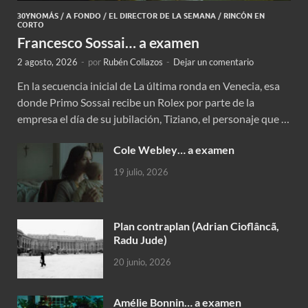
30YNOMÁS
/
A FONDO
/
EL DIRECTOR DE LA SEMANA
/
RINCÓN EN
CORTO
Francesco Sossai… a examen
2 agosto, 2026
-
por
Rubén Collazos
-
Dejar un comentario
En la secuencia inicial de La última ronda en Venecia, esa
donde Primo Sossai recibe un Rolex por parte de la
empresa el día de su jubilación, Tiziano, el personaje que …
Cole Webley… a examen
19 julio, 2026
Plan contraplan (Adrian Cioflâncã,
Radu Jude)
20 junio, 2026
Amélie Bonnin… a examen