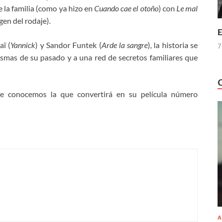
e la familia (como ya hizo en
Cuando cae el otoño
) con
Le mal
gen del rodaje).
E
ï (
Yannick
) y Sandor Funtek (
Arde la sangre
), la historia se
7
smas de su pasado y a una red de secretos familiares que
aje conocemos la que convertirá en su película número
A