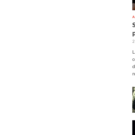
A
2
L
c
d
n