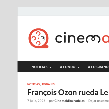
NOTICIAS
A FONDO
A LO GRAND
NOTICIAS
/
RODAJES
François Ozon rueda Le 
7 julio, 2026
-
por
Cine maldito noticias
-
Dejar un come