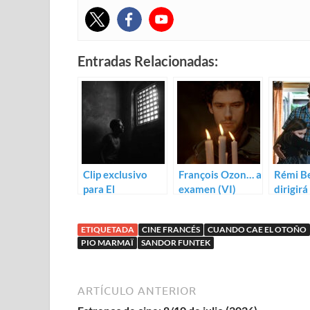
Entradas Relacionadas:
Clip exclusivo
François Ozon… a
Rémi B
para El
examen (VI)
dirigir
extranjero de
Futurs
François Ozon
ETIQUETADA
CINE FRANCÉS
CUANDO CAE EL OTOÑO
PIO MARMAÏ
SANDOR FUNTEK
ARTÍCULO ANTERIOR