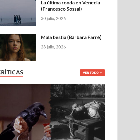
La última ronda en Venecia
(Francesco Sossai)
30 julio, 2026
Mala bestia (Bàrbara Farré)
28 julio, 2026
CRÍTICAS
VER TODO