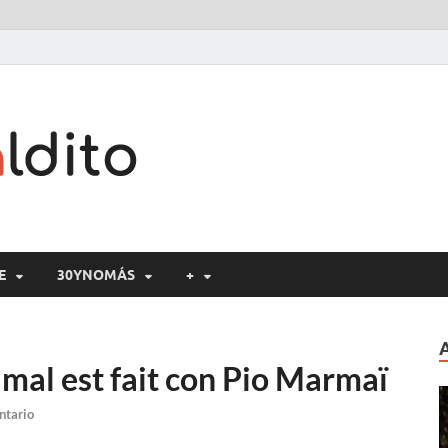
Cine maldito
E
30YNOMÁS
+
mal est fait con Pio Marmaï
ntario