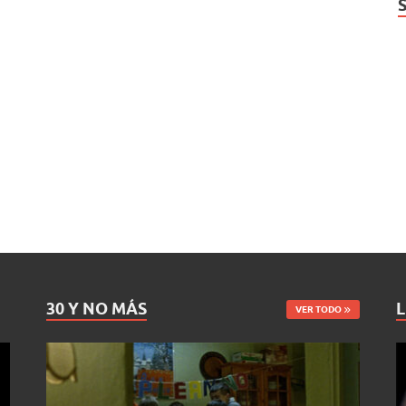
30 Y NO MÁS
L
VER TODO