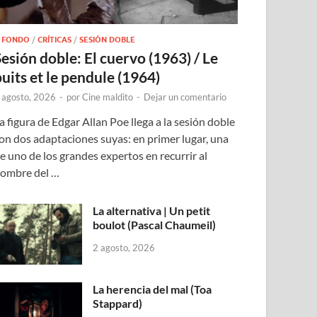
 FONDO
/
CRÍTICAS
/
SESIÓN DOBLE
Sesión doble: El cuervo (1963) / Le
puits et le pendule (1964)
 agosto, 2026
-
por
Cine maldito
-
Dejar un comentario
a figura de Edgar Allan Poe llega a la sesión doble
on dos adaptaciones suyas: en primer lugar, una
e uno de los grandes expertos en recurrir al
ombre del …
La alternativa | Un petit
boulot (Pascal Chaumeil)
2 agosto, 2026
La herencia del mal (Toa
Stappard)