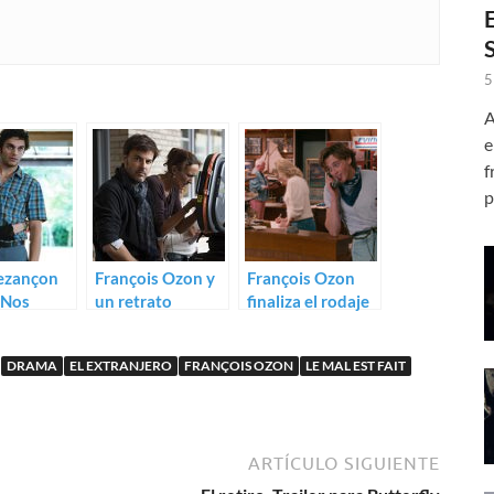
5
A
e
f
p
ezançon
François Ozon y
François Ozon
á Nos
un retrato
finaliza el rodaje
masculino en
de su adaptación
Alexandre
de El extranjero
DRAMA
EL EXTRANJERO
FRANÇOIS OZON
LE MAL EST FAIT
ARTÍCULO SIGUIENTE