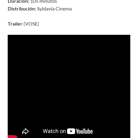
Duración:
105 minutos
Distribución:
Syldavia Cinema
Trailer
(VOSE)