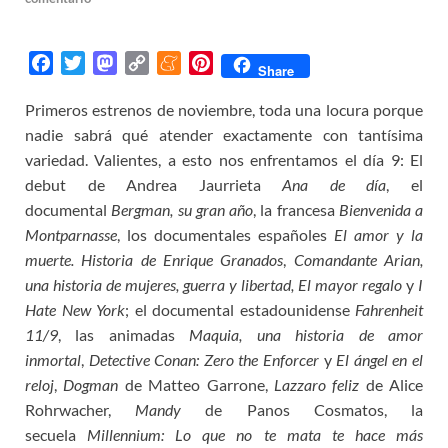
F
T
M
C
M
P
Share
a
w
a
o
e
i
Primeros estrenos de noviembre, toda una locura porque
c
i
s
p
n
n
nadie sabrá qué atender exactamente con tantísima
e
t
t
y
e
t
b
t
o
L
a
e
variedad. Valientes, a esto nos enfrentamos el día 9: El
o
e
d
i
m
r
debut de Andrea Jaurrieta
Ana de día
, el
o
r
o
n
e
e
documental
Bergman, su gran año
, la francesa
Bienvenida a
k
n
k
s
Montparnasse
, los documentales españoles
El amor y la
t
muerte. Historia de Enrique Granados
,
Comandante Arian,
una historia de mujeres, guerra y libertad,
El mayor regalo
y
I
Hate New York
; el documental estadounidense
Fahrenheit
11/9
, las animadas
Maquia, una historia de amor
inmortal
,
Detective Conan: Zero the Enforcer
y
El ángel en el
reloj
,
Dogman
de Matteo Garrone,
Lazzaro feliz
de Alice
Rohrwacher,
Mandy
de Panos Cosmatos, la
secuela
Millennium: Lo que no te mata te hace más