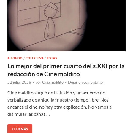
A FONDO
/
COLECTIVA
/
LISTAS
Lo mejor del primer cuarto del s.XXI por la
redacción de Cine maldito
22 julio, 2026
-
por
Cine maldito
-
Dejar un comentario
Cine maldito surgió de la ilusión y un acuerdo no
verbalizado de aniquilar nuestro tiempo libre. Nos
encanta el cine, no hay otra explicación. No vamos a
disimular las canas …
LEER MÁS