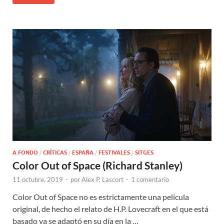
A FONDO
/
CRÍTICAS
/
ESPAÑA
/
FESTIVALES
/
SITGES
Color Out of Space (Richard Stanley)
11 octubre, 2019
-
por
Alex P. Lascort
-
1 comentario
Color Out of Space no es estrictamente una película
original, de hecho el relato de H.P. Lovecraft en el que está
basado ya se adaptó en su día en la …