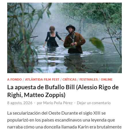
A FONDO
/
ATLÁNTIDA FILM FEST
/
CRÍTICAS
/
FESTIVALES
/
ONLINE
La apuesta de Bufallo Bill (Alessio Rigo de
Righi, Matteo Zoppis)
8 agosto, 2026
-
por
Mario Peña Pérez
-
Dejar un comentario
La secularización del Oeste Durante el siglo XIII se
popularizó en los países escandinavos una leyenda que
narraba cómo una doncella llamada Karin era brutalmente