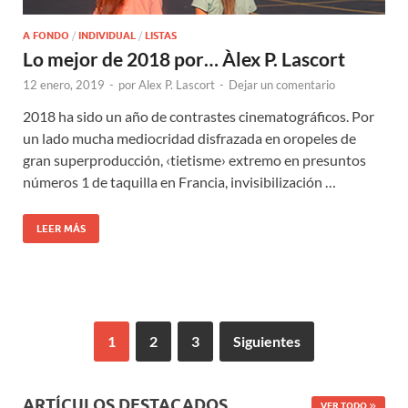
A FONDO
/
INDIVIDUAL
/
LISTAS
Lo mejor de 2018 por… Àlex P. Lascort
12 enero, 2019
-
por
Alex P. Lascort
-
Dejar un comentario
2018 ha sido un año de contrastes cinematográficos. Por
un lado mucha mediocridad disfrazada en oropeles de
gran superproducción, ‹tietisme› extremo en presuntos
números 1 de taquilla en Francia, invisibilización …
LEER MÁS
1
2
3
Siguientes
ARTÍCULOS DESTACADOS
VER TODO