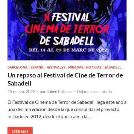
BARCELONA
/
ESPAÑA
/
FESTIVALES
/
MIRADAS
/
NOTICIAS
/
SABADELL
Un repaso al Festival de Cine de Terror de
Sabadell
15 marzo, 2022
-
por
Rubén Collazos
-
Dejar un comentario
El Festival de Cinema de Terror de Sabadell llega este año a
una décima edición desde la que consolidar el proyecto
iniciado en 2012, desde el que traer a la …
LEER MÁS