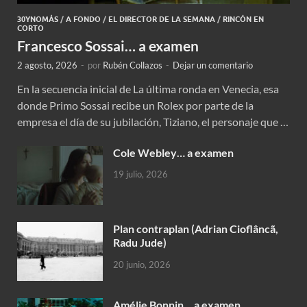
30YNOMÁS
/
A FONDO
/
EL DIRECTOR DE LA SEMANA
/
RINCÓN EN
CORTO
Francesco Sossai… a examen
2 agosto, 2026
-
por
Rubén Collazos
-
Dejar un comentario
En la secuencia inicial de La última ronda en Venecia, esa
donde Primo Sossai recibe un Rolex por parte de la
empresa el día de su jubilación, Tiziano, el personaje que …
Cole Webley… a examen
19 julio, 2026
Plan contraplan (Adrian Cioflâncã,
Radu Jude)
20 junio, 2026
Amélie Bonnin… a examen