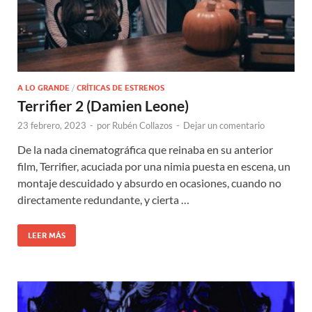
A LO GRANDE
/
CRÍTICAS DE ESTRENOS
Terrifier 2 (Damien Leone)
23 febrero, 2023
-
por
Rubén Collazos
-
Dejar un comentario
De la nada cinematográfica que reinaba en su anterior
film, Terrifier, acuciada por una nimia puesta en escena, un
montaje descuidado y absurdo en ocasiones, cuando no
directamente redundante, y cierta …
LEER MÁS