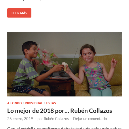
LEER MÁS
A FONDO
/
INDIVIDUAL
/
LISTAS
Lo mejor de 2018 por… Rubén Collazos
26 enero, 2019
-
por
Rubén Collazos
-
Dejar un comentario
Con el estéril y sempiterno debate todavía coleando sobre