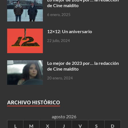
de Cine maldito
6 enero, 2025
12×12: Un aniversario
22 julio, 2024
Lo mejor de 2023 por… la redacción
de Cine maldito
20 enero, 2024
ARCHIVO HISTÓRICO
agosto 2026
L
M
X
J
V
S
D