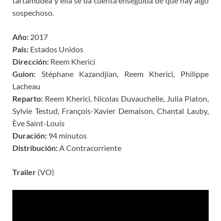
tartamudea y ella se da cuenta enseguida de que hay algo
sospechoso.
Año:
2017
País:
Estados Unidos
Dirección:
Reem Kherici
Guion:
Stéphane Kazandjian, Reem Kherici, Philippe
Lacheau
Reparto:
Reem Kherici, Nicolas Duvauchelle, Julia Piaton,
Sylvie Testud, François-Xavier Demaison, Chantal Lauby,
Ève Saint-Louis
Duración:
94 minutos
Distribución:
A Contracorriente
Trailer
(VO)