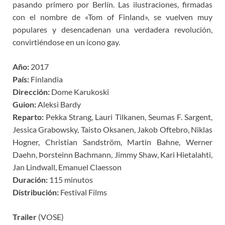
pasando primero por Berlín. Las ilustraciones, firmadas
con el nombre de «Tom of Finland», se vuelven muy
populares y desencadenan una verdadera revolución,
convirtiéndose en un icono gay.
Año:
2017
País:
Finlandia
Dirección:
Dome Karukoski
Guion:
Aleksi Bardy
Reparto:
Pekka Strang, Lauri Tilkanen, Seumas F. Sargent,
Jessica Grabowsky, Taisto Oksanen, Jakob Oftebro, Niklas
Hogner, Christian Sandström, Martin Bahne, Werner
Daehn, Þorsteinn Bachmann, Jimmy Shaw, Kari Hietalahti,
Jan Lindwall, Emanuel Claesson
Duración:
115 minutos
Distribución:
Festival Films
Trailer
(VOSE)