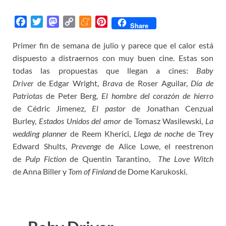
F
T
M
C
M
P
Share
a
w
a
o
e
i
Primer fin de semana de julio y parece que el calor está
c
i
s
p
n
n
dispuesto a distraernos con muy buen cine. Estas son
e
t
t
y
e
t
b
t
o
L
a
e
todas las propuestas que llegan a cines:
Baby
o
e
d
i
m
r
Driver
de Edgar Wright,
Brava
de Roser Aguilar,
Día de
o
r
o
n
e
e
Patriotas
de Peter Berg,
El hombre del corazón de hierro
k
n
k
s
de Cédric Jimenez,
El pastor
de Jonathan Cenzual
t
Burley,
Estados Unidos del amor
de Tomasz Wasilewski,
La
wedding planner
de Reem Kherici,
Llega de noche
de Trey
Edward Shults,
Prevenge
de Alice Lowe, el reestrenon
de
Pulp Fiction
de Quentin Tarantino,
The Love Witch
de Anna Biller y
Tom of Finland
de Dome Karukoski.