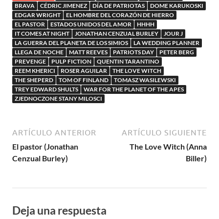
BRAVA
CÉDRIC JIMENEZ
DÍA DE PATRIOTAS
DOME KARUKOSKI
EDGAR WRIGHT
EL HOMBRE DEL CORAZÓN DE HIERRO
EL PASTOR
ESTADOS UNIDOS DEL AMOR
HHHH
IT COMES AT NIGHT
JONATHAN CENZUAL BURLEY
JOUR J
LA GUERRA DEL PLANETA DE LOS SIMIOS
LA WEDDING PLANNER
LLEGA DE NOCHE
MATT REEVES
PATRIOTS DAY
PETER BERG
PREVENGE
PULP FICTION
QUENTIN TARANTINO
REEM KHERICI
ROSER AGUILAR
THE LOVE WITCH
THE SHEPERD
TOM OF FINLAND
TOMASZ WASILEWSKI
TREY EDWARD SHULTS
WAR FOR THE PLANET OF THE APES
ZJEDNOCZONE STANY MILOSCI
ARTÍCULO ANTERIOR
ARTÍCULO SIGUIENTE
El pastor (Jonathan
The Love Witch (Anna
Cenzual Burley)
Biller)
Deja una respuesta