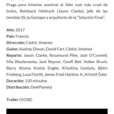
Praga para intentar asesinar al líder nazi más cruel de
todos, Reinhard Heidrych (Jason Clarke), jefe de las
temidas SS, la Gestapo y arquitecto de la “Solución Final”.
Año:
2017
País:
Francia
Dirección:
Cédric Jimenez
Guion:
Audrey Diwan, David Farr, Cédric Jimenez
Reparto:
Jason Clarke, Rosamund Pike, Jack O’Connell,
Mia Wasikowska, Jack Reynor, Geoff Bell, Volker Bruch,
Barry Atsma, Kosha Engler, Krisztina Goztola, Björn
Freiberg, Luca Fiorilli, James Fred Harkins Jr., Kristóf Ódor
Duración:
120 minutos
Distribución:
DeAPlaneta
Trailer
(VOSE)