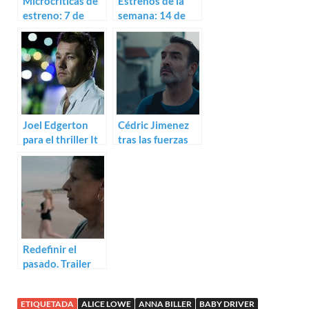
Microcríticas de
Estrenos de la
estreno: 7 de
semana: 14 de
julio (2017)
julio (2017)
Joel Edgerton
Cédric Jimenez
para el thriller It
tras las fuerzas
Comes at Night
antiterroristas:
Trailer de
Novembre
Redefinir el
pasado. Trailer
para Fools
ETIQUETADA
ALICE LOWE
ANNA BILLER
BABY DRIVER