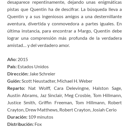
desaparece repentinamente, dejando unas enigmáticas
pistas que Quentin ha de descifrar. La búsqueda lleva a
Quentin y a sus ingeniosos amigos a una desternillante
aventura, divertida y conmovedora a partes iguales. En
última instancia, para encontrar a Margo, Quentin debe
lograr una comprensión más profunda de la verdadera
amistad… y del verdadero amor.
Año:
2015
País:
Estados Unidos
Dirección:
Jake Schreier
Guión:
Scott Neustadter, Michael H. Weber
Reparto:
Nat Wolff, Cara Delevingne, Halston Sage,
Austin Abrams, Jaz Sinclair, Meg Crosbie, Tom Hillmann,
Justice Smith, Griffin Freeman, Tom Hillmann, Robert
Crayton, Drew Matthews, Robert Crayton, Josiah Cerio
Duración:
109 minutos
Distribución:
Fox