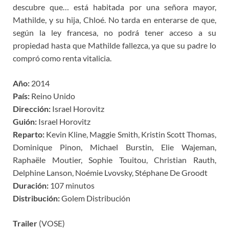
descubre que… está habitada por una señora mayor,
Mathilde, y su hija, Chloé. No tarda en enterarse de que,
según la ley francesa, no podrá tener acceso a su
propiedad hasta que Mathilde fallezca, ya que su padre lo
compró como renta vitalicia.
Año:
2014
País:
Reino Unido
Dirección:
Israel Horovitz
Guión:
Israel Horovitz
Reparto:
Kevin Kline, Maggie Smith, Kristin Scott Thomas,
Dominique Pinon, Michael Burstin, Elie Wajeman,
Raphaële Moutier, Sophie Touitou, Christian Rauth,
Delphine Lanson, Noémie Lvovsky, Stéphane De Groodt
Duración:
107 minutos
Distribución:
Golem Distribución
Trailer
(VOSE)