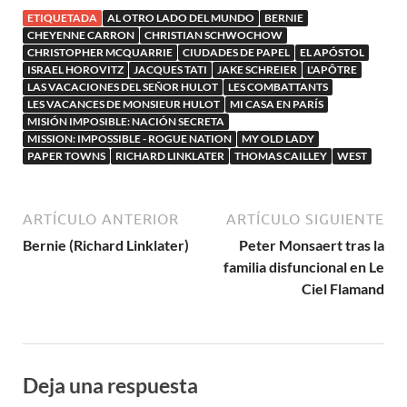
ETIQUETADA
AL OTRO LADO DEL MUNDO
BERNIE
CHEYENNE CARRON
CHRISTIAN SCHWOCHOW
CHRISTOPHER MCQUARRIE
CIUDADES DE PAPEL
EL APÓSTOL
ISRAEL HOROVITZ
JACQUES TATI
JAKE SCHREIER
L'APÔTRE
LAS VACACIONES DEL SEÑOR HULOT
LES COMBATTANTS
LES VACANCES DE MONSIEUR HULOT
MI CASA EN PARÍS
MISIÓN IMPOSIBLE: NACIÓN SECRETA
MISSION: IMPOSSIBLE - ROGUE NATION
MY OLD LADY
PAPER TOWNS
RICHARD LINKLATER
THOMAS CAILLEY
WEST
ARTÍCULO ANTERIOR
ARTÍCULO SIGUIENTE
Bernie (Richard Linklater)
Peter Monsaert tras la
familia disfuncional en Le
Ciel Flamand
Deja una respuesta