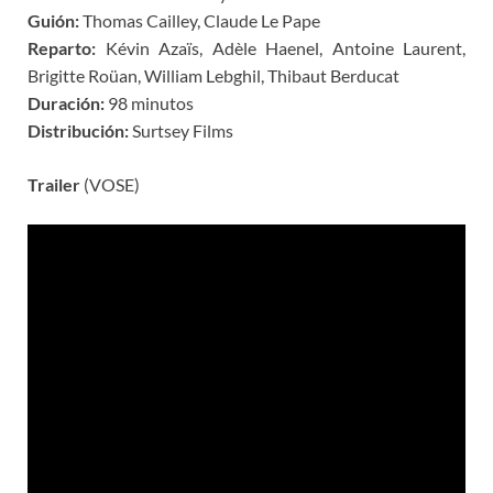
Guión:
Thomas Cailley, Claude Le Pape
Reparto:
Kévin Azaïs, Adèle Haenel, Antoine Laurent,
Brigitte Roüan, William Lebghil, Thibaut Berducat
Duración:
98 minutos
Distribución:
Surtsey Films
Trailer
(VOSE)