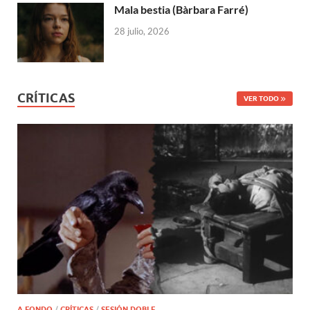
Mala bestia (Bàrbara Farré)
28 julio, 2026
CRÍTICAS
VER TODO
A FONDO
/
CRÍTICAS
/
SESIÓN DOBLE