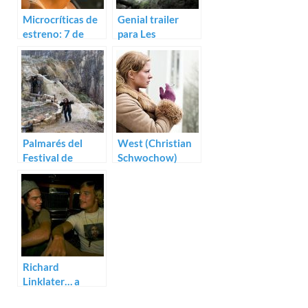
Microcríticas de
Genial trailer
estreno: 7 de
para Les
agosto (2015)
combattants,
triunfadora de la
Quincena
Palmarés del
West (Christian
Festival de
Schwochow)
Cannes 2014
Richard
Linklater… a
examen (III)