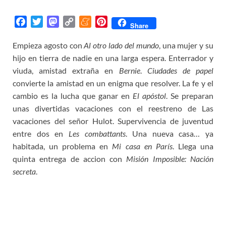
F
T
M
C
M
P
Share
a
w
a
o
e
i
Empieza agosto con
Al otro lado del mundo
, una mujer y su
c
i
s
p
n
n
hijo en tierra de nadie en una larga espera. Enterrador y
e
t
t
y
e
t
b
t
o
L
a
e
viuda, amistad extraña en
Bernie
.
Ciudades de papel
o
e
d
i
m
r
convierte la amistad en un enigma que resolver. La fe y el
o
r
o
n
e
e
cambio es la lucha que ganar en
El apóstol
. Se preparan
k
n
k
s
unas divertidas vacaciones con el reestreno de Las
t
vacaciones del señor Hulot. Supervivencia de juventud
entre dos en
Les combattants
. Una nueva casa… ya
habitada, un problema en
Mi casa en París
. Llega una
quinta entrega de accion con
Misión Imposible: Nación
secreta
.