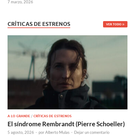
7 marzo, 2026
CRÍTICAS DE ESTRENOS
VER TODO
A LO GRANDE
/
CRÍTICAS DE ESTRENOS
El síndrome Rembrandt (Pierre Schoeller)
5 agosto, 2026
-
por
Alberto Mulas
-
Dejar un comentario