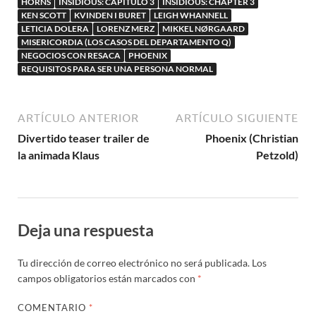
HORNS
INSIDIOUS: CAPÍTULO 3
INSIDIOUS: CHAPTER 3
KEN SCOTT
KVINDEN I BURET
LEIGH WHANNELL
LETICIA DOLERA
LORENZ MERZ
MIKKEL NØRGAARD
MISERICORDIA (LOS CASOS DEL DEPARTAMENTO Q)
NEGOCIOS CON RESACA
PHOENIX
REQUISITOS PARA SER UNA PERSONA NORMAL
ARTÍCULO ANTERIOR
ARTÍCULO SIGUIENTE
Divertido teaser trailer de
Phoenix (Christian
la animada Klaus
Petzold)
Deja una respuesta
Tu dirección de correo electrónico no será publicada.
Los
campos obligatorios están marcados con
*
COMENTARIO
*