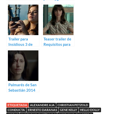
junio (2015)
Leigh Whannell
Trailer para
Teaser trailer de
Insidious 3 de
Requisitos para
Leigh Whannell
ser una persona
normal
Palmarés de San
Sebastián 2014
ETIQUETADA
ALEXANDRE AJA
CHRISTIAN PETZOLD
CONDUCTA
ERNESTO DARANAS
GENE KELLY
HELLO DOLLY