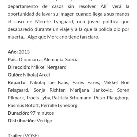
departamento de casos sin resolver. Allí verá la
oportunidad de lavar su imagen cuando llega a sus manos
el caso de Merete Lyngaard, una joven política que
desapareció durante un viaje y a la que la policía dio por
muerta… Algo que Mørck no tiene tan claro.
Año:
2013
País:
Dinamarca, Alemania, Suecia
Dirección:
Mikkel Nørgaard
Guión:
Nikolaj Arcel
Reparto:
Nikolaj Lie Kaas, Fares Fares, Mikkel Boe
Følsgaard, Sonja Richter, Marijana Jankovic, Søren
Pilmark, Troels Lyby, Patricia Schumann, Peter Plaugborg,
Rasmus Botoft, Pernille Lyneborg
Duración:
97 minutos
Distribución:
Vertigo
Trailer
(VOSE)