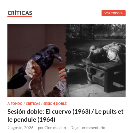
CRÍTICAS
VER TODO
A FONDO
/
CRÍTICAS
/
SESIÓN DOBLE
Sesión doble: El cuervo (1963) / Le puits et
le pendule (1964)
2 agosto, 2026
-
por
Cine maldito
-
Dejar un comentario