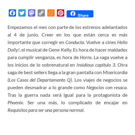
F
T
M
C
M
P
Share
a
w
a
o
e
i
Empezamos el mes con parte de los estrenos adelantados
c
i
s
p
n
n
al 4 de junio. Creer en los que están cerca es más
e
t
t
y
e
t
b
t
o
L
a
e
importante que corregir en
Conducta
. Vuelve a cines
Hello
o
e
d
i
m
r
Dolly!
, el musical de Gene Kelly. Es hora de hacer maldades
o
r
o
n
e
e
para cumplir venganza, es hora de
Horns
. La saga vuelve a
k
n
k
s
los inicios de lo sobrenatural en
Insidious capítulo 3
. Otra
t
saga de best sellers llega a la gran pantalla con
Misericordia
(Los Casos del Departamento Q)
. Los viajes de negocios se
pueden desmadrar a lo grande como
Negocios con resaca
.
Tras la guerra nada será igual para la protagonista de
Phoenix
. Ser una más, lo complicado de encajar en
Requisitos para ser una persona normal
.