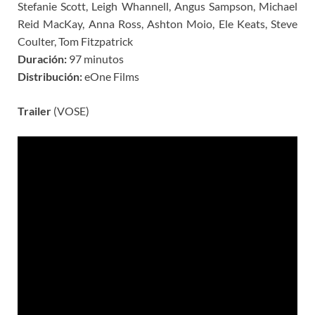
Stefanie Scott, Leigh Whannell, Angus Sampson, Michael
Reid MacKay, Anna Ross, Ashton Moio, Ele Keats, Steve
Coulter, Tom Fitzpatrick
Duración:
97 minutos
Distribución:
eOne Films
Trailer
(VOSE)