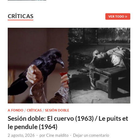
CRÍTICAS
VER TODO
A FONDO
/
CRÍTICAS
/
SESIÓN DOBLE
Sesión doble: El cuervo (1963) / Le puits et
le pendule (1964)
2 agosto, 2026
-
por
Cine maldito
-
Dejar un comentario