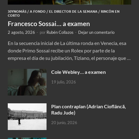
30YNOMÁS
/
A FONDO
/
EL DIRECTOR DE LA SEMANA
/
RINCÓN EN
CORTO
Francesco Sossai… a examen
2 agosto, 2026
-
por
Rubén Collazos
-
Dejar un comentario
En la secuencia inicial de La última ronda en Venecia, esa
donde Primo Sossai recibe un Rolex por parte de la
empresa el día de su jubilación, Tiziano, el personaje que …
Cole Webley… a examen
19 julio, 2026
Plan contraplan (Adrian Cioflâncã,
Radu Jude)
20 junio, 2026