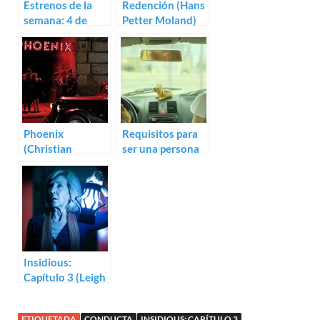
Estrenos de la
Redención (Hans
semana: 4 de
Petter Moland)
junio (2015)
Phoenix
Requisitos para
(Christian
ser una persona
Petzold)
normal (Leticia
Dolera)
Insidious:
Capítulo 3 (Leigh
Whannell)
ETIQUETADA
CONDUCTA
INSIDIOUS: CAPÍTULO 3