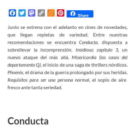
F
T
M
C
M
P
Share
a
w
a
o
e
i
Junio se estrena con el adelanto en cines de novedades,
c
i
s
p
n
n
que llegan repletas de variedad. Entre nuestras
e
t
t
y
e
t
b
t
o
L
a
e
recomendaciones se encuentra
Conducta
, dispuesta a
o
e
d
i
m
r
sobrellevar la incomprensión.
Insidious: capítulo 3
, un
o
r
o
n
e
e
nuevo ataque del más allá.
Misericordia (los casos del
k
n
k
s
departamento Q)
, el inicio de una saga de thrillers nórdicos.
t
Phoenix
, el drama de la guerra prolongado por sus heridas.
Requisitos para ser una persona normal
, el soplo de aire
fresco ante tanta seriedad.
Conducta