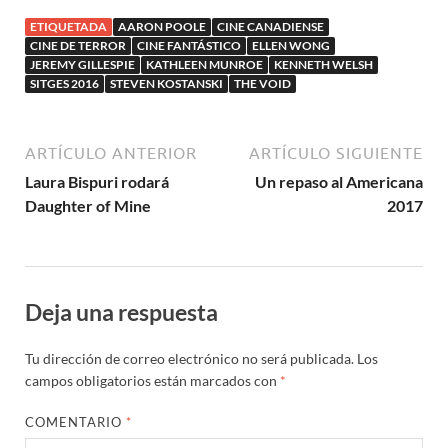
ETIQUETADA
AARON POOLE
CINE CANADIENSE
CINE DE TERROR
CINE FANTÁSTICO
ELLEN WONG
JEREMY GILLESPIE
KATHLEEN MUNROE
KENNETH WELSH
SITGES 2016
STEVEN KOSTANSKI
THE VOID
ARTÍCULO ANTERIOR
ARTÍCULO SIGUIENTE
Laura Bispuri rodará
Un repaso al Americana
Daughter of Mine
2017
Deja una respuesta
Tu dirección de correo electrónico no será publicada.
Los
campos obligatorios están marcados con
*
COMENTARIO
*