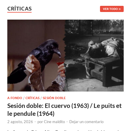
CRÍTICAS
VER TODO
A FONDO
/
CRÍTICAS
/
SESIÓN DOBLE
Sesión doble: El cuervo (1963) / Le puits et
le pendule (1964)
2 agosto, 2026
-
por
Cine maldito
-
Dejar un comentario