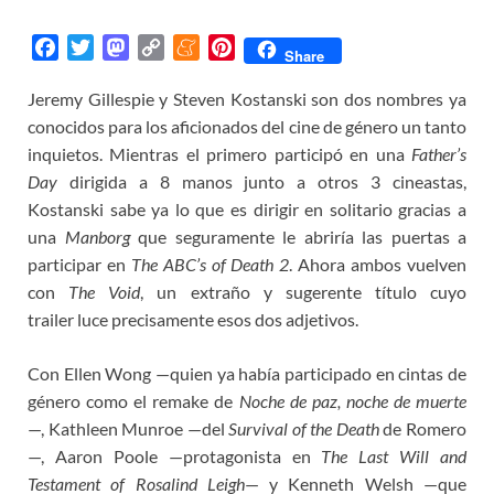
F
T
M
C
M
P
Share
a
w
a
o
e
i
Jeremy Gillespie y
Steven Kostanski son dos nombres ya
c
i
s
p
n
n
conocidos para los aficionados del cine de género un tanto
e
t
t
y
e
t
b
t
o
L
a
e
inquietos. Mientras el primero participó en una
Father’s
o
e
d
i
m
r
Day
dirigida a 8 manos junto a otros 3 cineastas,
o
r
o
n
e
e
Kostanski sabe ya lo que es dirigir en solitario gracias a
k
n
k
s
una
Manborg
que seguramente le abriría las puertas a
t
participar en
The ABC’s of Death 2
. Ahora ambos vuelven
con
The Void
, un extraño y sugerente título cuyo
trailer luce precisamente esos dos adjetivos.
Con Ellen Wong —quien ya había participado en cintas de
género como el remake de
Noche de paz, noche de muerte
—, Kathleen Munroe —del
Survival of the Death
de Romero
—, Aaron Poole —protagonista en
The Last Will and
Testament of Rosalind Leigh
— y Kenneth Welsh —que