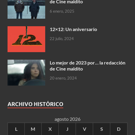
de Cine maldito
6 enero, 2025
12×12: Un aniversario
22 julio, 2024
Lo mejor de 2023 por… la redacción
de Cine maldito
20 enero, 2024
ARCHIVO HISTÓRICO
agosto 2026
L
M
X
J
V
S
D