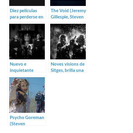
Diez películas
The Void (Jeremy
para perderse en
Gillespie, Steven
Sitges
Kostanski)
Nuevo e
Noves visions de
inquietante
Sitges, brilla una
trailer para Last
vez más
Will and
Testament of
Rosalind Leigh
Psycho Goreman
(Steven
Kostanski)