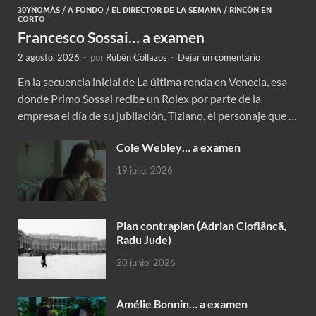
30YNOMÁS
/
A FONDO
/
EL DIRECTOR DE LA SEMANA
/
RINCÓN EN
CORTO
Francesco Sossai… a examen
2 agosto, 2026
-
por
Rubén Collazos
-
Dejar un comentario
En la secuencia inicial de La última ronda en Venecia, esa
donde Primo Sossai recibe un Rolex por parte de la
empresa el día de su jubilación, Tiziano, el personaje que …
Cole Webley… a examen
19 julio, 2026
Plan contraplan (Adrian Cioflâncã,
Radu Jude)
20 junio, 2026
Amélie Bonnin… a examen