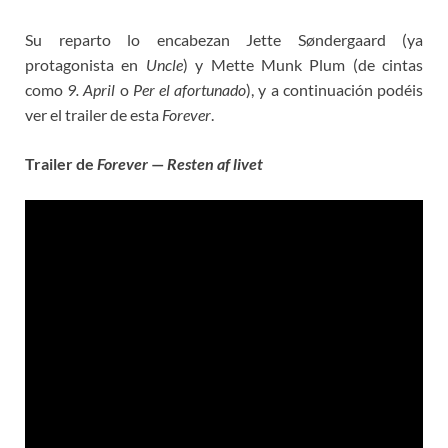
Su reparto lo encabezan Jette Søndergaard (ya
protagonista en
Uncle
) y Mette Munk Plum (de cintas
como
9. April
o
Per el afortunado
), y a continuación podéis
ver el trailer de esta
Forever
.
Trailer de
Forever
—
Resten af livet