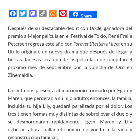
F
T
M
C
M
P
Share
a
w
a
o
e
i
Después de su destacable debut con
Uncle
, ganadora del
c
i
s
p
n
n
premio a Mejor película en el Festival de Tokio, René Frelle
e
t
t
y
e
t
b
t
o
L
a
e
Petersen
regresa este año con
Forever
(
Resten af livet
en su
o
e
d
i
m
r
título original), un nuevo drama que después de llegar a
o
r
o
n
e
e
tierras danesas será una de las películas que compitan el
k
n
k
s
próximo mes de septiembre por la Concha de Oro en
t
Zinemaldia.
La cinta nos presenta al matrimonio formado por Egon y
Maren, que perderán a su hijo adulto; entonces, la familia,
incluida su hija Lily, quedará paralizada por el dolor. Los
tres tienen formas muy distintas de sobrellevar el duelo y
se desmoronarán rápidamente. Egon, Maren y Lily
deberán ahora hallar el camino de vuelta a la vida y
reconstrucción familiar.