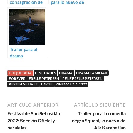
consagración de
para lo nuevo de
la primavera de
Joachim Trier,
Fernando Franco
Louder than
Bombs
Trailer para el
drama
psicológico
Psykosia
ETIQUETADA
CINE DANÉS
DRAMA
DRAMA FAMILIAR
FOREVER
FRELLE PETERSEN
RENÉ FRELLE PETERSEN
RESTEN AF LIVET
UNCLE
ZINEMALDIA 2022
ARTÍCULO ANTERIOR
ARTÍCULO SIGUIENTE
Festival de San Sebastián
Trailer para la comedia
2022: Sección Oficial y
negra Squeal, lo nuevo de
paralelas
Aik Karapetian