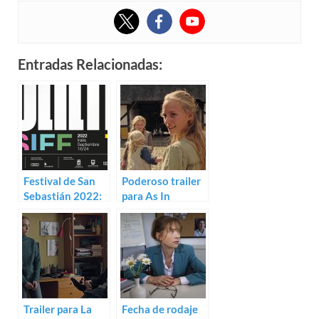
Entradas Relacionadas:
Festival de San
Poderoso trailer
Sebastián 2022:
para As In
Sección Oficial y
Heaven de Tea
paralelas
Lindeburg
Trailer para La
Fecha de rodaje