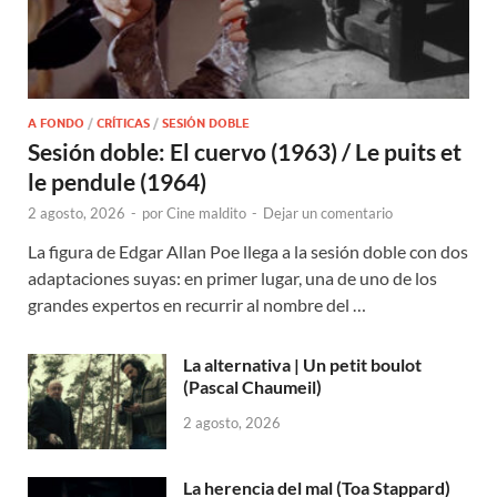
A FONDO
/
CRÍTICAS
/
SESIÓN DOBLE
Sesión doble: El cuervo (1963) / Le puits et
le pendule (1964)
2 agosto, 2026
-
por
Cine maldito
-
Dejar un comentario
La figura de Edgar Allan Poe llega a la sesión doble con dos
adaptaciones suyas: en primer lugar, una de uno de los
grandes expertos en recurrir al nombre del …
La alternativa | Un petit boulot
(Pascal Chaumeil)
2 agosto, 2026
La herencia del mal (Toa Stappard)