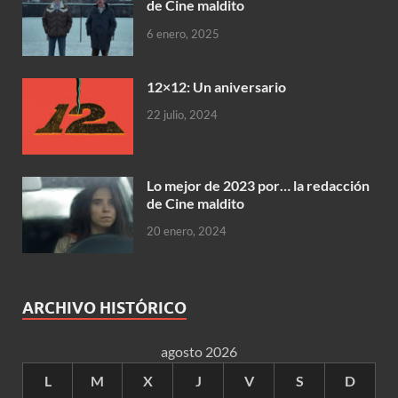
de Cine maldito
6 enero, 2025
12×12: Un aniversario
22 julio, 2024
Lo mejor de 2023 por… la redacción
de Cine maldito
20 enero, 2024
ARCHIVO HISTÓRICO
agosto 2026
L
M
X
J
V
S
D