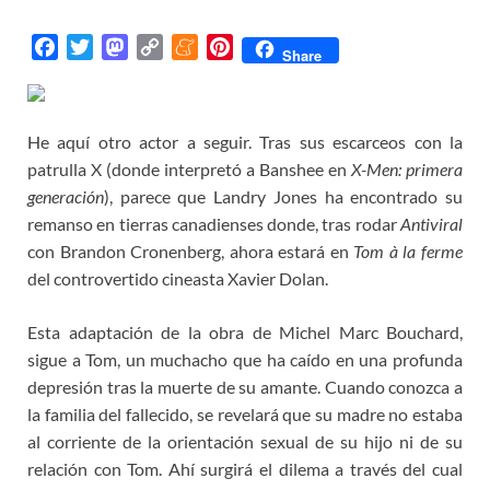
F
T
M
C
M
P
Share
a
w
a
o
e
i
c
i
s
p
n
n
e
t
t
y
e
t
He aquí otro actor a seguir. Tras sus escarceos con la
b
t
o
L
a
e
patrulla X (donde interpretó a Banshee en
X-Men: primera
o
e
d
i
m
r
generación
), parece que Landry Jones ha encontrado su
o
r
o
n
e
e
remanso en tierras canadienses donde, tras rodar
Antiviral
k
n
k
s
con Brandon Cronenberg, ahora estará en
Tom à la ferme
t
del controvertido cineasta Xavier Dolan.
Esta adaptación de la obra de Michel Marc Bouchard,
sigue a Tom, un muchacho que ha caído en una profunda
depresión tras la muerte de su amante. Cuando conozca a
la familia del fallecido, se revelará que su madre no estaba
al corriente de la orientación sexual de su hijo ni de su
relación con Tom. Ahí surgirá el dilema a través del cual