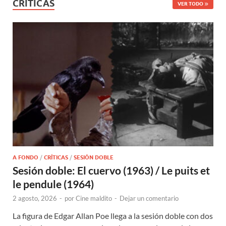
CRÍTICAS
VER TODO
A FONDO
/
CRÍTICAS
/
SESIÓN DOBLE
Sesión doble: El cuervo (1963) / Le puits et
le pendule (1964)
2 agosto, 2026
-
por
Cine maldito
-
Dejar un comentario
La figura de Edgar Allan Poe llega a la sesión doble con dos