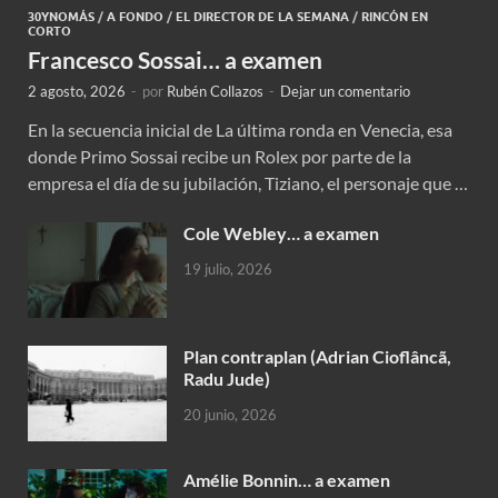
30YNOMÁS
/
A FONDO
/
EL DIRECTOR DE LA SEMANA
/
RINCÓN EN
CORTO
Francesco Sossai… a examen
2 agosto, 2026
-
por
Rubén Collazos
-
Dejar un comentario
En la secuencia inicial de La última ronda en Venecia, esa
donde Primo Sossai recibe un Rolex por parte de la
empresa el día de su jubilación, Tiziano, el personaje que …
Cole Webley… a examen
19 julio, 2026
Plan contraplan (Adrian Cioflâncã,
Radu Jude)
20 junio, 2026
Amélie Bonnin… a examen