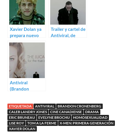
Xavier Dolan ya
Trailer y cartel de
prepara nuevo
Antiviral, de
trabajo, Matt &
Brandon
Max
Cronenberg
Antiviral
(Brandon
Cronenberg)
ETIQUETADA
ANTIVIRAL
BRANDON CRONENBERG
CALEB LANDRY JONES
CINE CANADIENSE
DRAMA
ERIC BRUNEAU
EVELYNE BROCHU
HOMOSEXUALIDAD
LISE ROY
TOM A LA FERME
X-MEN: PRIMERA GENERACIÓN
XAVIER DOLAN