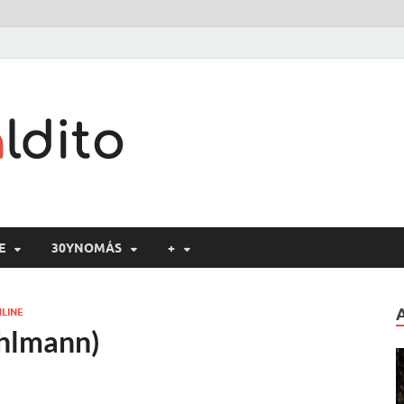
Cine maldito
E
30YNOMÁS
+
LINE
ühlmann)