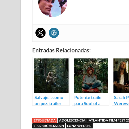
Entradas Relacionadas:
Salvaje… como
Potente trailer
Sarah P
un pez: trailer
para Soul of a
Werewo
para Blue my
Beast
(Katha
Mind
ETIQUETADA
ADOLESCENCIA
ATLANTIDA FILM FEST 2
LISA BRÜHLMANN
LUNA WEDLER