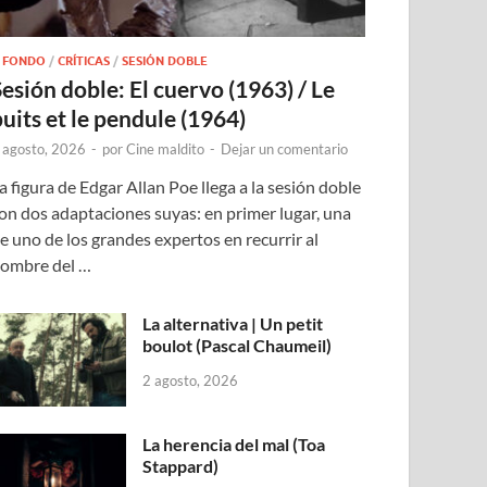
 FONDO
/
CRÍTICAS
/
SESIÓN DOBLE
Sesión doble: El cuervo (1963) / Le
puits et le pendule (1964)
 agosto, 2026
-
por
Cine maldito
-
Dejar un comentario
a figura de Edgar Allan Poe llega a la sesión doble
on dos adaptaciones suyas: en primer lugar, una
e uno de los grandes expertos en recurrir al
ombre del …
La alternativa | Un petit
boulot (Pascal Chaumeil)
2 agosto, 2026
La herencia del mal (Toa
Stappard)