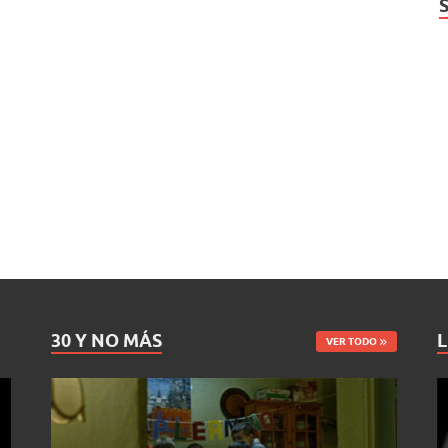
30 Y NO MÁS
L
VER TODO