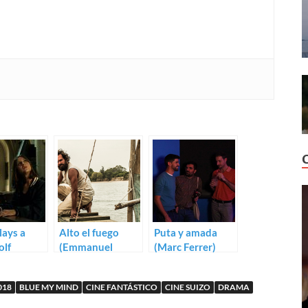
lays a
Alto el fuego
Puta y amada
lf
(Emmanuel
(Marc Ferrer)
rina Wyss)
Courcol)
018
BLUE MY MIND
CINE FANTÁSTICO
CINE SUIZO
DRAMA