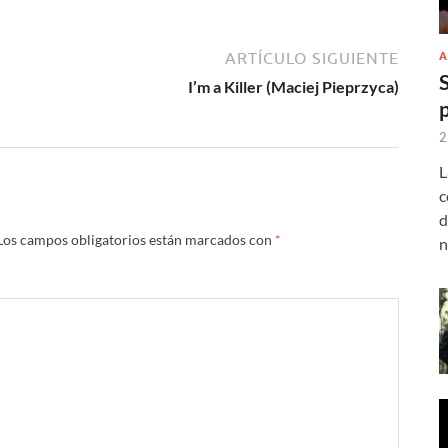
A
ARTÍCULO SIGUIENTE
I’m a Killer (Maciej Pieprzyca)
2
L
c
d
Los campos obligatorios están marcados con
*
n