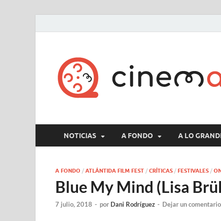
NOTICIAS
A FONDO
A LO GRAND
A FONDO
/
ATLÁNTIDA FILM FEST
/
CRÍTICAS
/
FESTIVALES
/
ON
Blue My Mind (Lisa Br
7 julio, 2018
-
por
Dani Rodríguez
-
Dejar un comentario