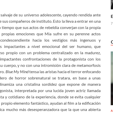
so salvaje de su universo adolescente, cayendo rendida ante
E
e sus compañeros de instituto. Esto la lleva a entrar en una
7
o tiempo que sus actos de rebeldía converjan con la propia
s propias emociones que Mia sufre en su perenne actos
condescendiente hacia los vestigios más ingenuos y
ás impactantes a nivel emocional del ser humano, que
rso propio con un problema centralizado en la madurez,
 impactantes confrontaciones de la protagonista con los
 su cuerpo, y no con una intromisión clara de metamorfosis
ero.
Blue My Mind
tensa las aristas hacia el terror enfocando
ero de horror sobrenatural se tratara, en base a unas
 dinamiza una cristalina sordidez que expone de manera
gonista, interpretada por una lucida joven actriz llamada
ta y cotidiano de la experiencia, donde se evita cualquier
propio elemento fantástico, ayudan al film a la edificación
ica mucho más desesperanzadora que la que una abierta
A