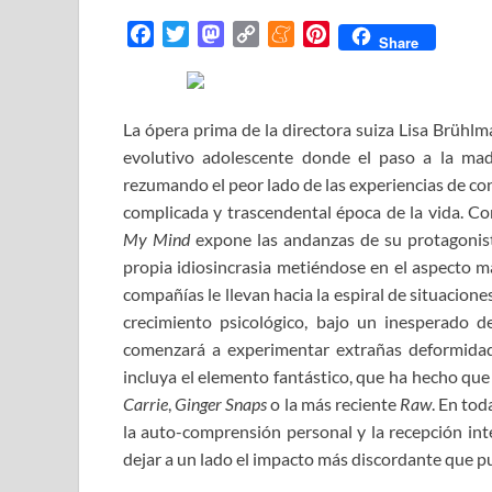
F
T
M
C
M
P
Share
a
w
a
o
e
i
c
i
s
p
n
n
e
t
t
y
e
t
La ópera prima de la directora suiza Lisa Brühl
b
t
o
L
a
e
evolutivo adolescente donde el paso a la mad
o
e
d
i
m
r
rezumando el peor lado de las experiencias de co
o
r
o
n
e
e
complicada y trascendental época de la vida. Co
k
n
k
s
My Mind
expone las andanzas de su protagonist
t
propia idiosincrasia metiéndose en el aspecto má
compañías le llevan hacia la espiral de situacio
crecimiento psicológico, bajo un inesperado d
comenzará a experimentar extrañas deformida
incluya el elemento fantástico, que ha hecho qu
Carrie
,
Ginger Snaps
o la más reciente
Raw
. En tod
la auto-comprensión personal y la recepción int
dejar a un lado el impacto más discordante que pu