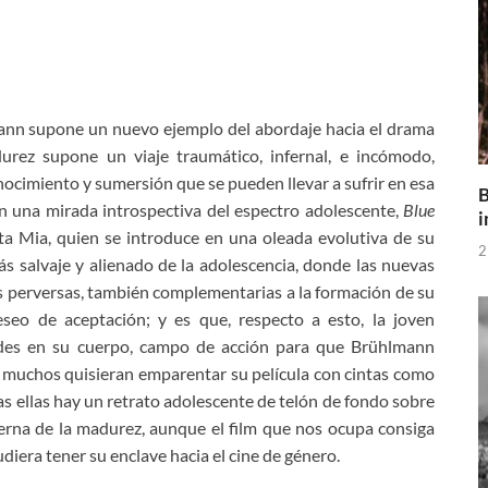
mann supone un nuevo ejemplo del abordaje hacia el drama
urez supone un viaje traumático, infernal, e incómodo,
nocimiento y sumersión que se pueden llevar a sufrir en esa
B
n una mirada introspectiva del espectro adolescente,
Blue
i
a Mia, quien se introduce en una oleada evolutiva de su
2
s salvaje y alienado de la adolescencia, donde las nuevas
nes perversas, también complementarias a la formación de su
eseo de aceptación; y es que, respecto a esto, la joven
des en su cuerpo, campo de acción para que Brühlmann
e muchos quisieran emparentar su película con cintas como
as ellas hay un retrato adolescente de telón de fondo sobre
erna de la madurez, aunque el film que nos ocupa consiga
diera tener su enclave hacia el cine de género.