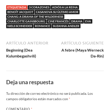
de Benoît
ETIQUETADA
3 CORAZONES
ADIÓS A LA REINA
Jacquot
BENOÎT JACQUOT
CASANOVA SU ÚLTIMO AMOR
CHANG: A DRAMA OF THE WILDERNESS
CHARLOTTE GAINSBOURG
CINE FRANCÉS
DRAMA
EVA
NIELS SCHNEIDER
ROMANCE
SUZANNA ANDLER
ARTÍCULO ANTERIOR
ARTÍCULO SIGUIENTE
Beginning (Dea
A febre (Maya Werneck
Kulumbegashvili)
Da-Rin)
Deja una respuesta
Tu dirección de correo electrónico no será publicada.
Los
campos obligatorios están marcados con
*
COMENTARIO
*