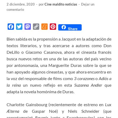
2 diciembre, 2020
-
por
Cine maldito noticias
-
Dejar un
comentario
F
T
M
C
M
P
Share
a
w
a
o
e
i
Bien sabida es la propensión a Jacquot en la adaptación de
c
i
s
p
n
n
textos literarios, y tras acercarse a autores como Don
e
t
t
y
e
t
b
t
o
L
a
e
DeLillo o Giacomo Casanova, ahora el cineasta francés
o
e
d
i
m
r
busca nuevos retos en una de las autoras del país vecino
o
r
o
n
e
e
por antonomasia, una Marguerite Duras sobre la que se
k
n
k
s
han apoyado algunos cineastas, y que ahora encuentra en
t
la voz del responsable de films como
3 corazones
o
Adiós a
la reina
un nuevo reflejo en esta
Suzanna Andler
que
adapta la novela homónima de Duras.
Charlotte Gainsbourg (recientemente de estreno en
Lux
Æterna
de Gaspar Noé) y Niels Schneider (que
coprotagonizó
Revenir
junto a Exarchopoulos) son los