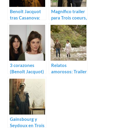
Benoît Jacquot
Magnífico trailer
tras Casanova:
para Trois coeurs,
Trailer de Dernier
lo nuevo de
amour
Benoit Jacquot
3 corazones
Relatos
(Benoît Jacquot)
amorosos: Trailer
de Les choses
qu’on dit, les
choses qu’on fait
Gainsbourg y
Seydoux en Trois
coeurs, lo nuevo