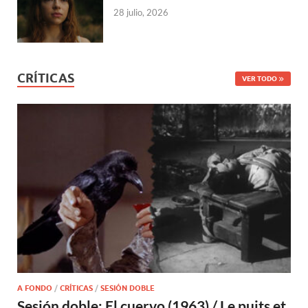
28 julio, 2026
CRÍTICAS
VER TODO
A FONDO
/
CRÍTICAS
/
SESIÓN DOBLE
Sesión doble: El cuervo (1963) / Le puits et