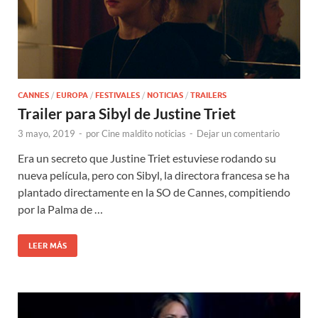
CANNES
/
EUROPA
/
FESTIVALES
/
NOTICIAS
/
TRAILERS
Trailer para Sibyl de Justine Triet
3 mayo, 2019
-
por
Cine maldito noticias
-
Dejar un comentario
Era un secreto que Justine Triet estuviese rodando su
nueva película, pero con Sibyl, la directora francesa se ha
plantado directamente en la SO de Cannes, compitiendo
por la Palma de …
LEER MÁS