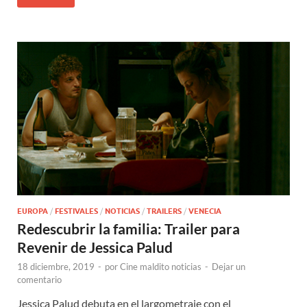
EUROPA
/
FESTIVALES
/
NOTICIAS
/
TRAILERS
/
VENECIA
Redescubrir la familia: Trailer para
Revenir de Jessica Palud
18 diciembre, 2019
-
por
Cine maldito noticias
-
Dejar un
comentario
Jessica Palud debuta en el largometraje con el