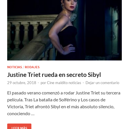
NOTICIAS
/
RODAJES
Justine Triet rueda en secreto Sibyl
29 octubre, 2018
-
por
Cine maldito noticias
-
Dejar un comentario
El pasado verano comenzó a rodar Justine Triet su tercera
película. Tras La batalla de Solférino y Los casos de
Victoria, Triet afrontó Sibyl en el más absoluto silencio,
conociendo …
LEER MÁS