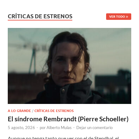
CRÍTICAS DE ESTRENOS
VER TODO
A LO GRANDE
/
CRÍTICAS DE ESTRENOS
El síndrome Rembrandt (Pierre Schoeller)
5 agosto, 2026
-
por
Alberto Mulas
-
Dejar un comentario
Aunque no tenga tanto que ver con el de Stendhal, el