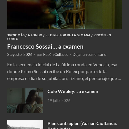
30YNOMÁS
/
A FONDO
/
EL DIRECTOR DE LA SEMANA
/
RINCÓN EN
CORTO
Francesco Sossai… a examen
2 agosto, 2026
-
por
Rubén Collazos
-
Dejar un comentario
En la secuencia inicial de La última ronda en Venecia, esa
donde Primo Sossai recibe un Rolex por parte de la
empresa el día de su jubilación, Tiziano, el personaje que …
Cole Webley… a examen
19 julio, 2026
Plan contraplan (Adrian Cioflâncã,
Radu Jude)