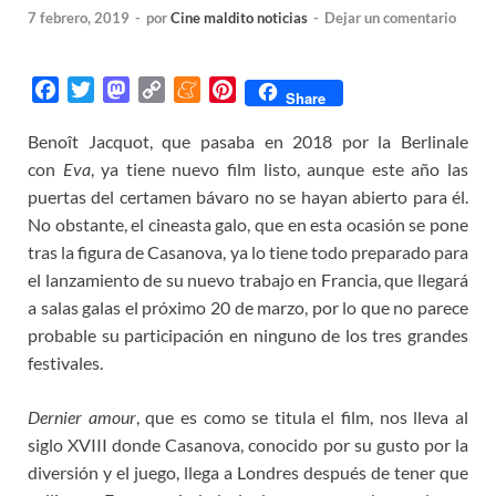
7 febrero, 2019
-
por
Cine maldito noticias
-
Dejar un comentario
F
T
M
C
M
P
Share
a
w
a
o
e
i
Benoît Jacquot, que pasaba en 2018 por la Berlinale
c
i
s
p
n
n
con
e
Eva
, ya tiene nuevo film listo, aunque este año las
t
t
y
e
t
b
t
o
L
a
e
puertas del certamen bávaro no se hayan abierto para él.
o
e
d
i
m
r
No obstante, el cineasta galo, que en esta ocasión se pone
o
r
o
n
e
e
tras la figura de Casanova, ya lo tiene todo preparado para
k
n
k
s
el lanzamiento de su nuevo trabajo en Francia, que llegará
t
a salas galas el próximo 20 de marzo, por lo que no parece
probable su participación en ninguno de los tres grandes
festivales.
Dernier amour
, que es como se titula el film, nos lleva al
siglo XVIII donde Casanova, conocido por su gusto por la
diversión y el juego, llega a Londres después de tener que