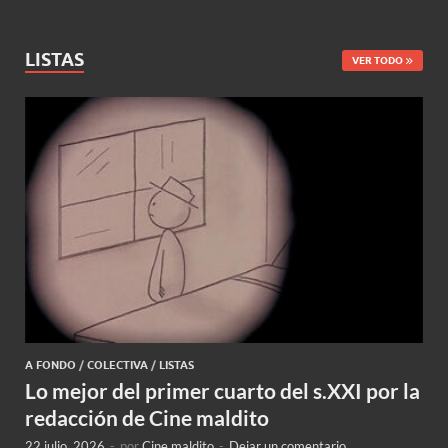
LISTAS
VER TODO
A FONDO
/
COLECTIVA
/
LISTAS
Lo mejor del primer cuarto del s.XXI por la
redacción de Cine maldito
22 julio, 2026
-
por
Cine maldito
-
Dejar un comentario