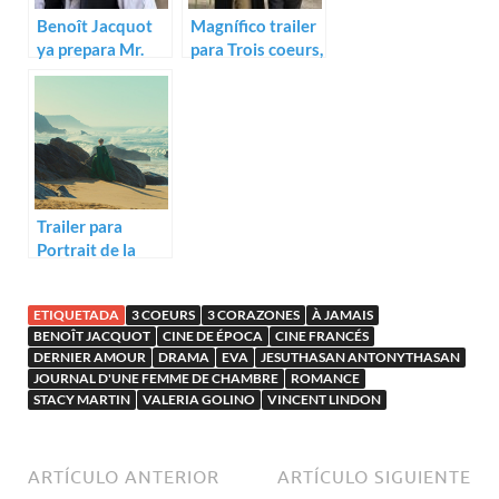
Benoît Jacquot
Magnífico trailer
ya prepara Mr.
para Trois coeurs,
Casanova
lo nuevo de
Benoit Jacquot
Trailer para
Portrait de la
jeune fille en feu
ETIQUETADA
3 COEURS
3 CORAZONES
À JAMAIS
BENOÎT JACQUOT
CINE DE ÉPOCA
CINE FRANCÉS
DERNIER AMOUR
DRAMA
EVA
JESUTHASAN ANTONYTHASAN
JOURNAL D'UNE FEMME DE CHAMBRE
ROMANCE
STACY MARTIN
VALERIA GOLINO
VINCENT LINDON
ARTÍCULO ANTERIOR
ARTÍCULO SIGUIENTE