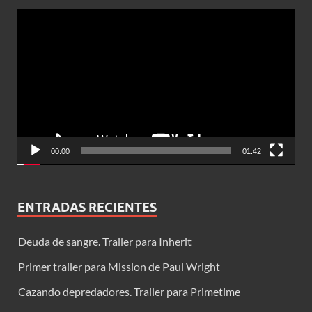
Reproductor
de
vídeo
00:00
01:42
ENTRADAS RECIENTES
Deuda de sangre. Trailer para Inherit
Primer trailer para Mission de Paul Wright
Cazando depredadores. Trailer para Primetime