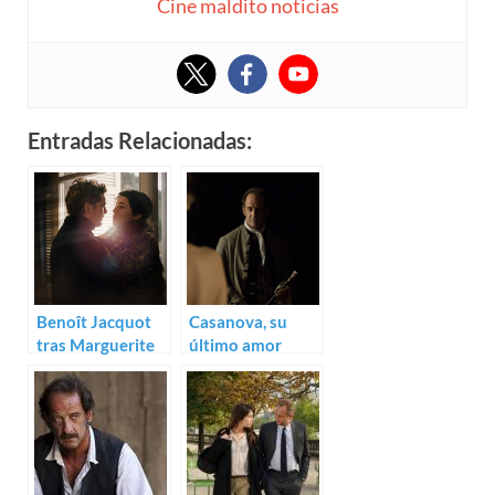
Cine maldito noticias
Entradas Relacionadas:
Benoît Jacquot
Casanova, su
tras Marguerite
último amor
Duras: Trailer de
(Benoît Jacquot)
Suzanna Andler