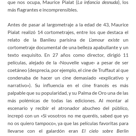
que nos ocupa, Maurice Pialat (
La infancia desnuda
), los
más flagrantes e incomprensibles.
Antes de pasar al largometraje a la edad de 43, Maurice
Pialat realizó 14 cortometrajes, entre los que destaca el
relato de la Banlieu parisina de
L’amour existe
un
cortometraje documental de una belleza apabullante y un
texto exquisito. En 27 años como director, dirigió 11
películas, alejado de la ‹Nouvelle vague› a pesar de ser
coetáneo (desprecia, por ejemplo, el cine de Truffaut al que
condenaba de hacer un cine demasiado «explicativo y
narrativo»). Su influencia en el cine francés es más
palpable que su popularidad, y su Palma de Oro una de las
más polémicas de todas las ediciones. Al montar al
escenario y recibir el atronador abucheo del público,
increpó con un «Si vosotros no me queréis, sabed que yo
no os quiero tampoco», ya que las películas favoritas para
llevarse con el galardón eran
El cielo sobre Berlin