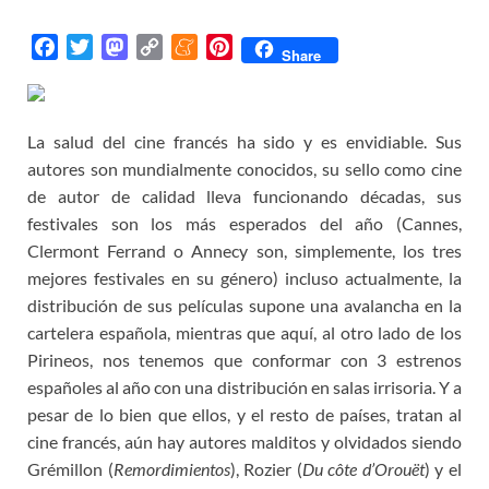
F
T
M
C
M
P
Share
a
w
a
o
e
i
c
i
s
p
n
n
e
t
t
y
e
t
La salud del cine francés ha sido y es envidiable. Sus
b
t
o
L
a
e
autores son mundialmente conocidos, su sello como cine
o
e
d
i
m
r
de autor de calidad lleva funcionando décadas, sus
o
r
o
n
e
e
festivales son los más esperados del año (Cannes,
k
n
k
s
Clermont Ferrand o Annecy son, simplemente, los tres
t
mejores festivales en su género) incluso actualmente, la
distribución de sus películas supone una avalancha en la
cartelera española, mientras que aquí, al otro lado de los
Pirineos, nos tenemos que conformar con 3 estrenos
españoles al año con una distribución en salas irrisoria. Y a
pesar de lo bien que ellos, y el resto de países, tratan al
cine francés, aún hay autores malditos y olvidados siendo
Grémillon (
Remordimientos
), Rozier (
Du côte d’Orouët
) y el