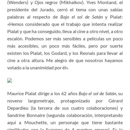
(Wenders) y
Ojos negros
(Mikhalkov). Yves Montand, el
presidente del Jurado, cerró el tema con unas sabias
palabras al respecto de
Bajo el sol de Satán
y Pialat:
«Hemos considerado que el trabajo que intenta realizar
Pialat y que ha conseguido, lleva al cine a otro nivel, a otro
escalón. Podemos ser más sensibles a películas un poco
más accesibles, un poco más fáciles, pero por suerte
existen los Pialat, los Godard, y los Resnais para llevar al
cine a otra altura. Me alegro de que nosotros hayamos
votado a la unanimidad por él».
Maurice Pialat dirige a los 62 años
Bajo el sol de Satán
, su
noveno largometraje, protagonizado por Gérard
Depardieu (la tercera de sus cuatro colaboraciones) y
Sandrine Bonnaire (segunda colaboración, interpretando
aquí a Mouchette, un personaje que tiene bastante
similitudes con la Suzanne de
A nuestros amores
). Es la