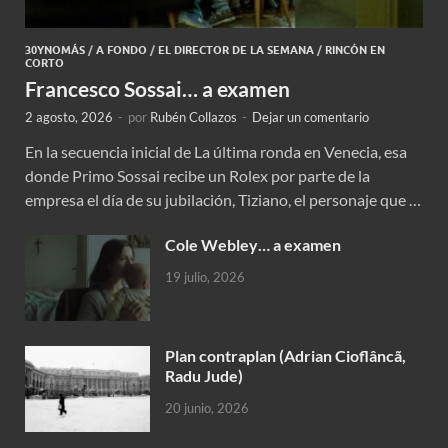
30YNOMÁS
/
A FONDO
/
EL DIRECTOR DE LA SEMANA
/
RINCÓN EN
CORTO
Francesco Sossai… a examen
2 agosto, 2026
-
por
Rubén Collazos
-
Dejar un comentario
En la secuencia inicial de La última ronda en Venecia, esa
donde Primo Sossai recibe un Rolex por parte de la
empresa el día de su jubilación, Tiziano, el personaje que …
Cole Webley… a examen
19 julio, 2026
Plan contraplan (Adrian Cioflâncã,
Radu Jude)
20 junio, 2026