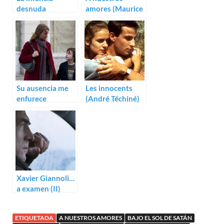
desnuda
amores (Maurice
(Maurice Pialat)
Pialat)
Su ausencia me
Les innocents
enfurece
(André Téchiné)
(Sandrine
Bonnaire)
Xavier Giannoli…
a examen (II)
ETIQUETADA
A NUESTROS AMORES
BAJO EL SOL DE SATÁN