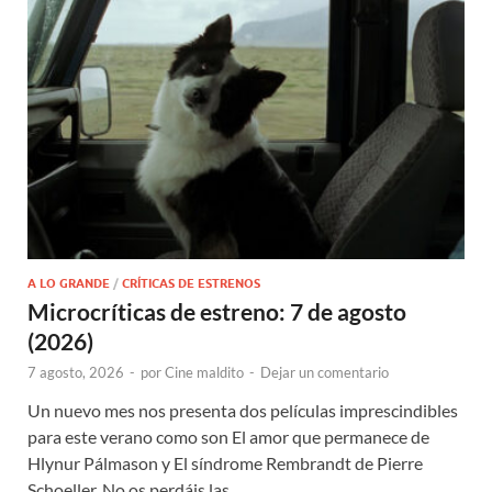
A LO GRANDE
/
CRÍTICAS DE ESTRENOS
Microcríticas de estreno: 7 de agosto
(2026)
7 agosto, 2026
-
por
Cine maldito
-
Dejar un comentario
Un nuevo mes nos presenta dos películas imprescindibles
para este verano como son El amor que permanece de
Hlynur Pálmason y El síndrome Rembrandt de Pierre
Schoeller. No os perdáis las …