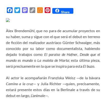
F
T
M
C
M
P
Share
a
w
a
o
e
i
c
i
s
p
n
n
e
t
t
y
e
t
Àlex Brendemühl, que no para de acumular proyectos en
b
t
o
L
a
e
su haber, suma y sigue con el que será el debut en terreno
o
e
d
i
m
r
de ficción del realizador austriaco Günter Schwaiger, más
o
r
o
n
e
e
conocido por su labor como documentalista, habiendo
k
n
k
s
dejado trabajos como
El paraíso de Hafner
,
Desde que el
t
mundo es mundo
o
La maleta de Marta
; esta última pieza,
será precisamente en la que se inspira para esta
El buzo
.
Al actor le acompañarán Franziska Weisz —de la bávara
Camino a la cruz
— y Julia Richter —quien, precisamente,
estará presente estos días en la Berlinale a través de su
debut en largo,
L’animale
—.