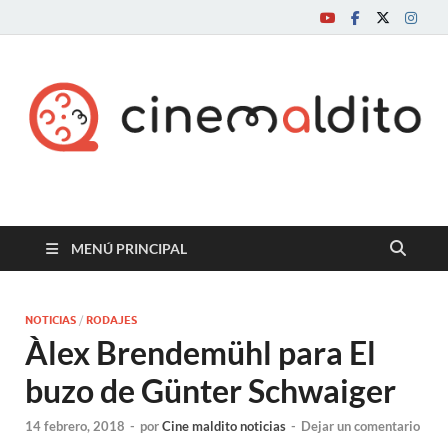
Cine maldito
MENÚ PRINCIPAL
NOTICIAS
/
RODAJES
Àlex Brendemühl para El
buzo de Günter Schwaiger
14 febrero, 2018
-
por
Cine maldito noticias
-
Dejar un comentario