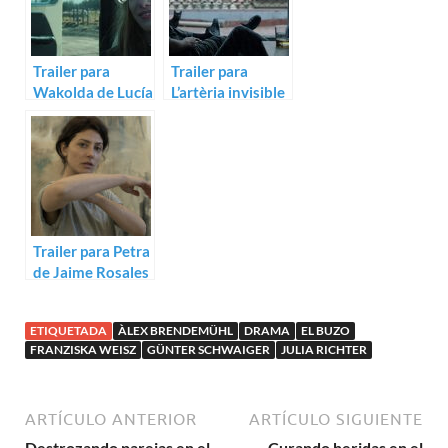
Trailer para
Trailer para
Wakolda de Lucía
L’artèria invisible
Puenzo, con Àlex
de Pere Vilà i
Brendemühl
Barceló
Trailer para Petra
de Jaime Rosales
ETIQUETADA
ÀLEX BRENDEMÜHL
DRAMA
EL BUZO
FRANZISKA WEISZ
GÜNTER SCHWAIGER
JULIA RICHTER
ARTÍCULO ANTERIOR
ARTÍCULO SIGUIENTE
Destrozando parejas en el
Curando heridas en el