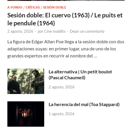
A FONDO
/
CRÍTICAS
/
SESIÓN DOBLE
Sesión doble: El cuervo (1963) / Le puits et
le pendule (1964)
2 agosto, 2026
-
por
Cine maldito
-
Dejar un comentario
La figura de Edgar Allan Poe llega a la sesión doble con dos
adaptaciones suyas: en primer lugar, una de uno de los
grandes expertos en recurrir al nombre del …
La alternativa | Un petit boulot
(Pascal Chaumeil)
2 agosto, 2026
La herencia del mal (Toa Stappard)
1 agosto, 2026