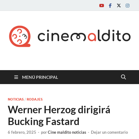
Cine maldito
MENÚ PRINCIPAL
NOTICIAS
/
RODAJES
Werner Herzog dirigirá
Bucking Fastard
6 febrero, 2025
-
por
Cine maldito noticias
-
Dejar un comentario