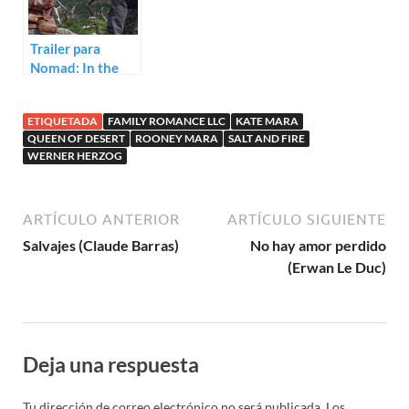
Trailer para
Nomad: In the
Footsteps of
Bruce Chatwin, el
ETIQUETADA
FAMILY ROMANCE LLC
KATE MARA
nuevo
QUEEN OF DESERT
ROONEY MARA
SALT AND FIRE
documental de
WERNER HERZOG
Werner Herzog
ARTÍCULO ANTERIOR
ARTÍCULO SIGUIENTE
Salvajes (Claude Barras)
No hay amor perdido
(Erwan Le Duc)
Deja una respuesta
Tu dirección de correo electrónico no será publicada.
Los