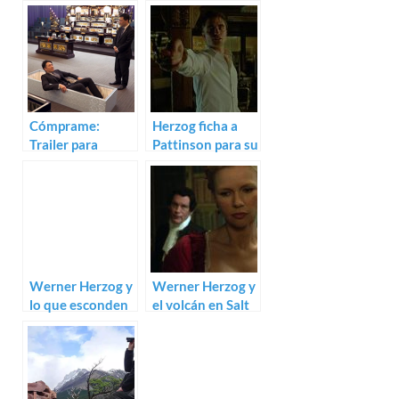
Cómprame:
Herzog ficha a
Trailer para
Pattinson para su
Family Romance,
Queen of the
LLC de Werner
Desert
Herzog
Werner Herzog y
Werner Herzog y
lo que esconden
el volcán en Salt
los meteoritos en
and Fire
Fireball