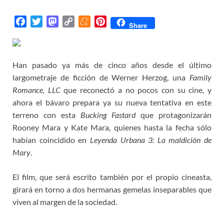
F
T
M
C
M
P
Share
a
w
a
o
e
i
c
i
s
p
n
n
e
t
t
y
e
t
Han pasado ya más de cinco años desde el último
b
t
o
L
a
e
largometraje de ficción de Werner Herzog, una
Family
o
e
d
i
m
r
Romance, LLC
que reconectó a no pocos con su cine, y
o
r
o
n
e
e
ahora el bávaro prepara ya su nueva tentativa en este
k
n
k
s
terreno con esta
Bucking Fastard
que protagonizarán
t
Rooney Mara y Kate Mara, quienes hasta la fecha sólo
habían coincidido en
Leyenda Urbana 3: La maldición de
Mary
.
El film, que será escrito también por el propio cineasta,
girará en torno a dos hermanas gemelas inseparables que
viven al margen de la sociedad.