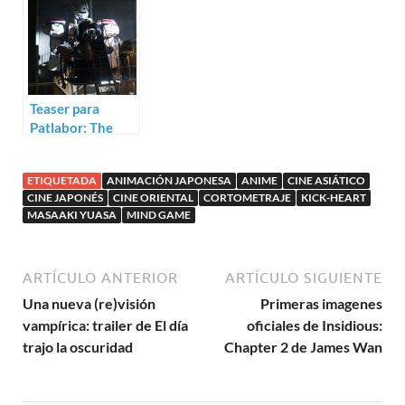
japonesa Short
Pirate: Captain
Peace
Harlock
Teaser para
Patlabor: The
Next Generation
de Mamoru Oshii
ETIQUETADA
ANIMACIÓN JAPONESA
ANIME
CINE ASIÁTICO
CINE JAPONÉS
CINE ORIENTAL
CORTOMETRAJE
KICK-HEART
MASAAKI YUASA
MIND GAME
ARTÍCULO ANTERIOR
ARTÍCULO SIGUIENTE
Una nueva (re)visión
Primeras imagenes
vampírica: trailer de El día
oficiales de Insidious:
trajo la oscuridad
Chapter 2 de James Wan