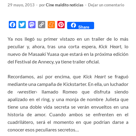
29 mayo, 2013
-
por
Cine maldito noticias
-
Dejar un comentario
F
T
M
C
M
P
Share
a
w
a
o
e
i
Ya nos llegó su primer vistazo en un trailer de lo más
c
i
s
p
n
n
peculiar y, ahora, tras una corta espera,
e
t
t
y
e
t
Kick Heart
, lo
b
t
o
L
a
e
nuevo de Masaaki Yuasa que estará en la próxima edición
o
e
d
i
m
r
del Festival de Annecy, ya tiene trailer oficial.
o
r
o
n
e
e
k
n
k
s
Recordamos, así por encima, que
Kick Heart
se fraguó
t
mediante una campaña de Kickstarter. En ella, un luchador
de ‹wrestler› llamado Romeo que disfruta siendo
apalizado en el ring, y una monja de nombre Julieta que
tiene una doble vida secreta se verán envueltos en una
historia de amor. Cuando ambos se enfrenten en el
cuadrilátero, será el momento en que podrían darse a
conocer esos peculiares secretos…