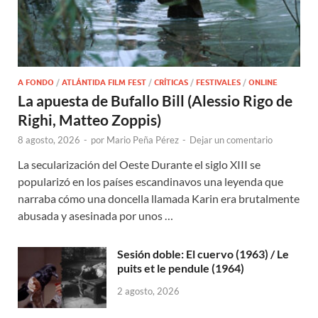
A FONDO
/
ATLÁNTIDA FILM FEST
/
CRÍTICAS
/
FESTIVALES
/
ONLINE
La apuesta de Bufallo Bill (Alessio Rigo de
Righi, Matteo Zoppis)
8 agosto, 2026
-
por
Mario Peña Pérez
-
Dejar un comentario
La secularización del Oeste Durante el siglo XIII se
popularizó en los países escandinavos una leyenda que
narraba cómo una doncella llamada Karin era brutalmente
abusada y asesinada por unos …
Sesión doble: El cuervo (1963) / Le
puits et le pendule (1964)
2 agosto, 2026