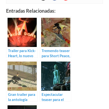
Entradas Relacionadas:
Trailer para Kick-
Tremendo teaser
Heart, lo nuevo
para Short Peace,
del director de
con Ôtomo,
Mind Game,
Morita y más
Masaaki Yuasa
Gran trailer para
Espectacular
la antología
teaser para el
animada
anime Space