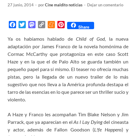
27 junio, 2014
-
por
Cine maldito noticias
-
Dejar un comentario
F
T
M
C
M
P
Share
a
w
a
o
e
i
Ya os habíamos hablado de
Child of God
, la nueva
c
i
s
p
n
n
adaptación por James Franco de la novela homónima de
e
t
t
y
e
t
b
t
o
L
a
e
Cormac McCarthy que protagoniza en este caso Scott
o
e
d
i
m
r
Haze y en la que el de Palo Alto se guarda también un
o
r
o
n
e
e
pequeño papel para sí mismo. El teaser no ofrecía muchas
k
n
k
s
pistas, pero la llegada de un nuevo trailer de lo más
t
sugestivo que nos lleva a la América profunda destapa el
tarro de las esencias en lo que parece ser un thriller sucio y
violento.
A Haze y Franco les acompañan Tim Blake Nelson y Jim
Parrack, que ya aparecían en el
As I Lay Dying
del cineasta
y actor, además de Fallon Goodson (
L!fe Happens
) y