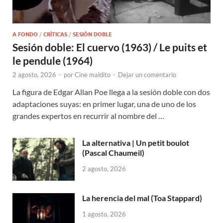
A FONDO
/
CRÍTICAS
/
SESIÓN DOBLE
Sesión doble: El cuervo (1963) / Le puits et
le pendule (1964)
2 agosto, 2026
-
por
Cine maldito
-
Dejar un comentario
La figura de Edgar Allan Poe llega a la sesión doble con dos
adaptaciones suyas: en primer lugar, una de uno de los
grandes expertos en recurrir al nombre del …
La alternativa | Un petit boulot
(Pascal Chaumeil)
2 agosto, 2026
La herencia del mal (Toa Stappard)
1 agosto, 2026