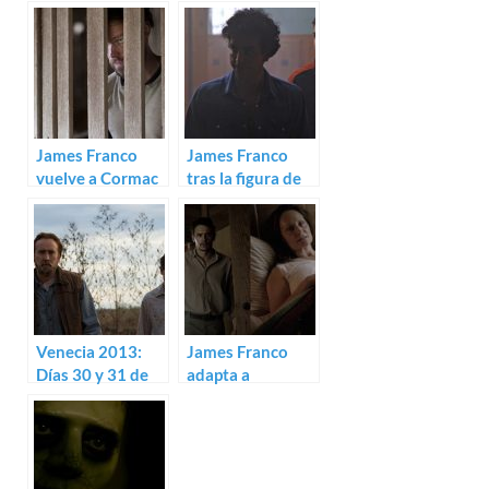
James Franco
James Franco
vuelve a Cormac
tras la figura de
McCarthy en el
Sal Mineo: Trailer
teaser de Child of
para Sal
God
Venecia 2013:
James Franco
Días 30 y 31 de
adapta a
agosto
Faulkner: Trailer
de As I Lay Dying