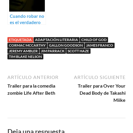
Cuando robar no
es el verdadero
peligro: trailer
para The Vault
ETIQUETADA
ADAPTACIÓN LITERARIA
CHILD OF GOD
CORMAC MCCARTHY
GALLON GOODSON
JAMES FRANCO
JEREMY AMBLER
JIM PARRACK
SCOTT HAZE
TIM BLAKE NELSON
ARTÍCULO ANTERIOR
ARTÍCULO SIGUIENTE
Trailer para la comedia
Trailer para Over Your
zombie Life After Beth
Dead Body de Takashi
Miike
Deja una respuesta