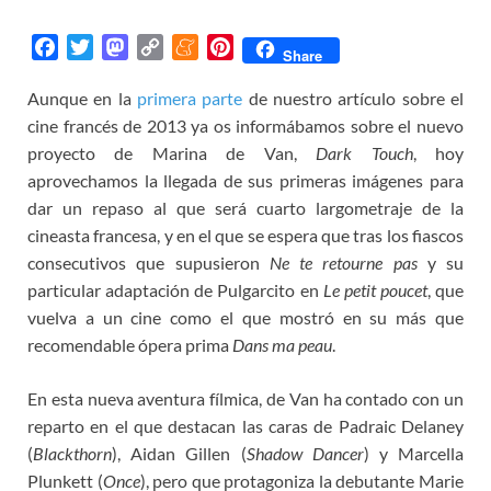
F
T
M
C
M
P
Share
a
w
a
o
e
i
Aunque en la
primera parte
de nuestro artículo sobre el
c
i
s
p
n
n
cine francés de 2013 ya os informábamos sobre el nuevo
e
t
t
y
e
t
b
t
o
L
a
e
proyecto de Marina de Van,
Dark Touch
, hoy
o
e
d
i
m
r
aprovechamos la llegada de sus primeras imágenes para
o
r
o
n
e
e
dar un repaso al que será cuarto largometraje de la
k
n
k
s
cineasta francesa, y en el que se espera que tras los fiascos
t
consecutivos que supusieron
Ne te retourne pas
y su
particular adaptación de Pulgarcito en
Le petit poucet
, que
vuelva a un cine como el que mostró en su más que
recomendable ópera prima
Dans ma peau
.
En esta nueva aventura fílmica, de Van ha contado con un
reparto en el que destacan las caras de Padraic Delaney
(
Blackthorn
), Aidan Gillen (
Shadow Dancer
) y Marcella
Plunkett (
Once
), pero que protagoniza la debutante Marie