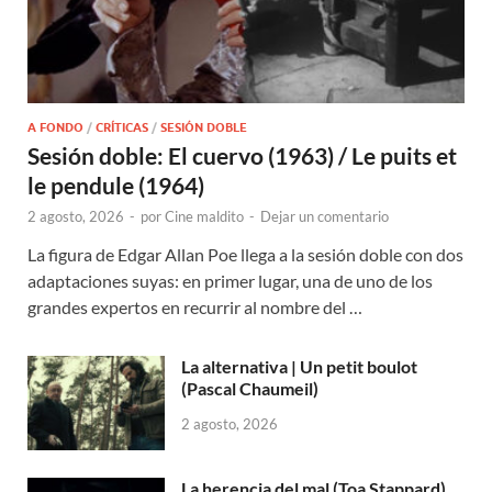
A FONDO
/
CRÍTICAS
/
SESIÓN DOBLE
Sesión doble: El cuervo (1963) / Le puits et
le pendule (1964)
2 agosto, 2026
-
por
Cine maldito
-
Dejar un comentario
La figura de Edgar Allan Poe llega a la sesión doble con dos
adaptaciones suyas: en primer lugar, una de uno de los
grandes expertos en recurrir al nombre del …
La alternativa | Un petit boulot
(Pascal Chaumeil)
2 agosto, 2026
La herencia del mal (Toa Stappard)