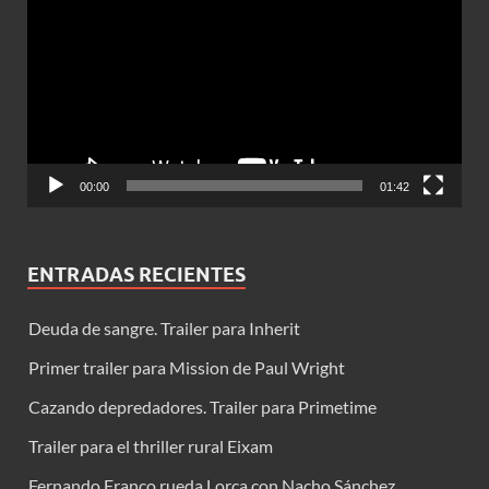
de
vídeo
00:00
01:42
ENTRADAS RECIENTES
Deuda de sangre. Trailer para Inherit
Primer trailer para Mission de Paul Wright
Cazando depredadores. Trailer para Primetime
Trailer para el thriller rural Eixam
Fernando Franco rueda Lorca con Nacho Sánchez