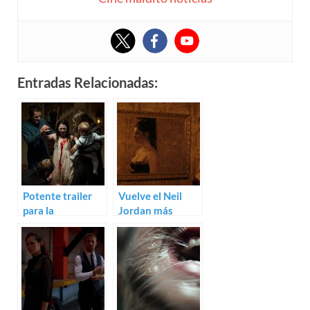
Entradas Relacionadas:
Potente trailer
Vuelve el Neil
para la
Jordan más
sobrenatural
vampírico: trailer
Dark Touch de
de Byzantium
Marina de Van