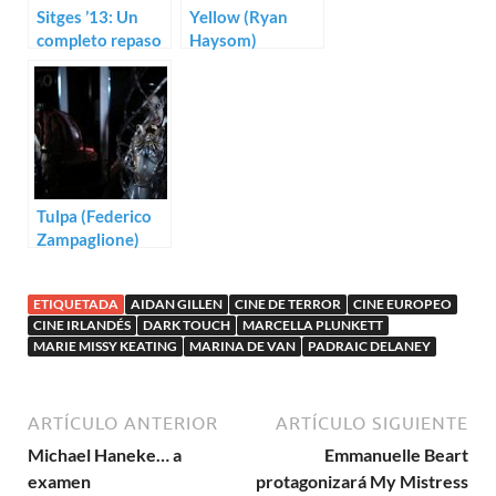
Sitges ’13: Un
Yellow (Ryan
completo repaso
Haysom)
a los primeros
títulos
Tulpa (Federico
Zampaglione)
ETIQUETADA
AIDAN GILLEN
CINE DE TERROR
CINE EUROPEO
CINE IRLANDÉS
DARK TOUCH
MARCELLA PLUNKETT
MARIE MISSY KEATING
MARINA DE VAN
PADRAIC DELANEY
ARTÍCULO ANTERIOR
ARTÍCULO SIGUIENTE
Michael Haneke… a
Emmanuelle Beart
examen
protagonizará My Mistress