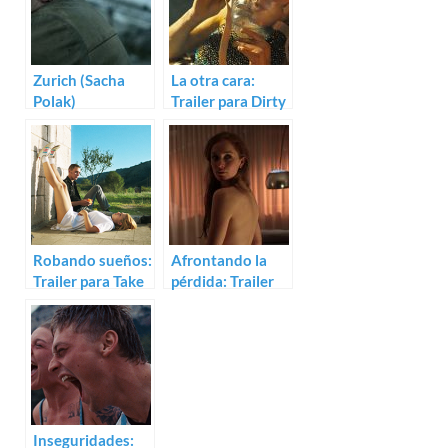
Zurich (Sacha
La otra cara:
Polak)
Trailer para Dirty
God de Sacha
Polak
Robando sueños:
Afrontando la
Trailer para Take
pérdida: Trailer
Me Somewhere
de In Your Name
Nice
Inseguridades: