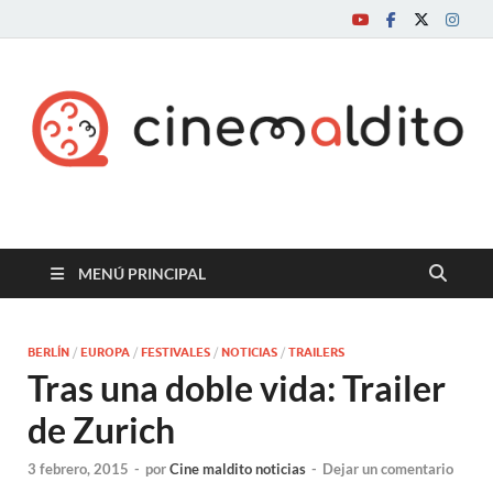
Cine maldito
MENÚ PRINCIPAL
BERLÍN
/
EUROPA
/
FESTIVALES
/
NOTICIAS
/
TRAILERS
Tras una doble vida: Trailer
de Zurich
3 febrero, 2015
-
por
Cine maldito noticias
-
Dejar un comentario