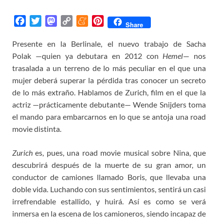
F
T
M
C
M
P
Share
a
w
a
o
e
i
Presente en la Berlinale, el nuevo trabajo de Sacha
c
i
s
p
n
n
Polak —quien ya debutara en 2012 con
e
t
t
y
e
t
Hemel
— nos
b
t
o
L
a
e
trasalada a un terreno de lo más peculiar en el que una
o
e
d
i
m
r
mujer deberá superar la pérdida tras conocer un secreto
o
r
o
n
e
e
de lo más extraño. Hablamos de Zurich, film en el que la
k
n
k
s
actriz —prácticamente debutante—
Wende Snijders toma
t
el mando para embarcarnos en lo que se antoja una road
movie distinta.
Zurich
es, pues, una road movie musical sobre Nina, que
descubrirá después de la muerte de su gran amor, un
conductor de camiones llamado Boris, que llevaba una
doble vida. Luchando con sus sentimientos, sentirá un casi
irrefrendable estallido, y huirá. Así es como se verá
inmersa en la escena de los camioneros, siendo incapaz de