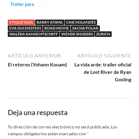
Trailer para
Paradise Drifters
ETIQUETADA
BARRY ATSMA
CINE HOLANDÉS
EVA DUIJVESTEIN
ROAD MOVIE
SACHA POLAK
WALÉRA KANISCHTSCHEFF
WENDE SNIJDERS
ZURICH
ARTÍCULO ANTERIOR
ARTÍCULO SIGUIENTE
El retorno (Yohann Kouam)
La vida arde: trailer oficial
de Lost River de Ryan
Gosling
Deja una respuesta
Tu dirección de correo electrónico no será publicada.
Los
campos obligatorios están marcados con
*