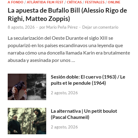
A FONDO
/
ATLÁNTIDA FILM FEST
/
CRÍTICAS
/
FESTIVALES
/
ONLINE
La apuesta de Bufallo Bill (Alessio Rigo de
Righi, Matteo Zoppis)
8 agosto, 2026
-
por
Mario Peña Pérez
-
Dejar un comentario
La secularización del Oeste Durante el siglo XIII se
popularizó en los países escandinavos una leyenda que
narraba cómo una doncella llamada Karin era brutalmente
abusada y asesinada por unos …
Sesión doble: El cuervo (1963) / Le
puits et le pendule (1964)
2 agosto, 2026
La alternativa | Un petit boulot
(Pascal Chaumeil)
2 agosto, 2026