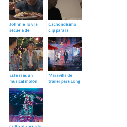
Johnnie To y la
Cachondísimo
secuela de
clip para la
Running on
“comedia vulgar”
Karma
Vulgaria
Este sí es un
Maravilla de
musical molón:
trailer para Long
teaser para The
Day’s Journey
Rooftop
Into Night
Culto al absurdo