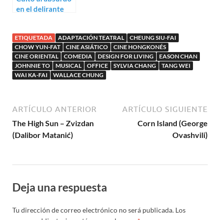
en el delirante
trailer de Dug
Dug
ETIQUETADA
ADAPTACIÓN TEATRAL
CHEUNG SIU-FAI
CHOW YUN-FAT
CINE ASIÁTICO
CINE HONGKONÉS
CINE ORIENTAL
COMEDIA
DESIGN FOR LIVING
EASON CHAN
JOHNNIE TO
MUSICAL
OFFICE
SYLVIA CHANG
TANG WEI
WAI KA-FAI
WALLACE CHUNG
ARTÍCULO ANTERIOR
ARTÍCULO SIGUIENTE
The High Sun – Zvizdan
Corn Island (George
(Dalibor Matanić)
Ovashvili)
Deja una respuesta
Tu dirección de correo electrónico no será publicada.
Los