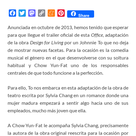
F
T
M
C
M
P
Share
a
w
a
o
e
i
Anunciada en octubre de 2013, hemos tenido que esperar
c
i
s
p
n
n
para que llegue el trailer oficial de esta
e
t
t
y
e
t
Office
, adaptación
b
t
o
L
a
e
de la obra
Design for Living
por un Johnnie To que no deja
o
e
d
i
m
r
de mostrar nuevas facetas. Para la ocasión es la comedia
o
r
o
n
e
e
musical el género en el que desenvolverse con su soltura
k
n
k
s
habitual y Chow Yun-Fat uno de los responsables
t
centrales de que todo funcione a la perfección.
Para ello, To nos embarca en esta adaptación de la obra de
teatro escrita por Sylvia Chang en un romance donde una
mujer madura empezará a sentir algo hacía uno de sus
empleados, mucho más joven que ella.
A Chow Yun-Fat le acompaña Sylvia Chang, precisamente
la autora de la obra original reescrita para la ocasión por