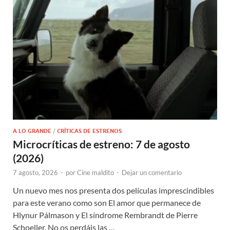
A LO GRANDE
/
CRÍTICAS DE ESTRENOS
Microcríticas de estreno: 7 de agosto
(2026)
7 agosto, 2026
-
por
Cine maldito
-
Dejar un comentario
Un nuevo mes nos presenta dos películas imprescindibles
para este verano como son El amor que permanece de
Hlynur Pálmason y El síndrome Rembrandt de Pierre
Schoeller. No os perdáis las …