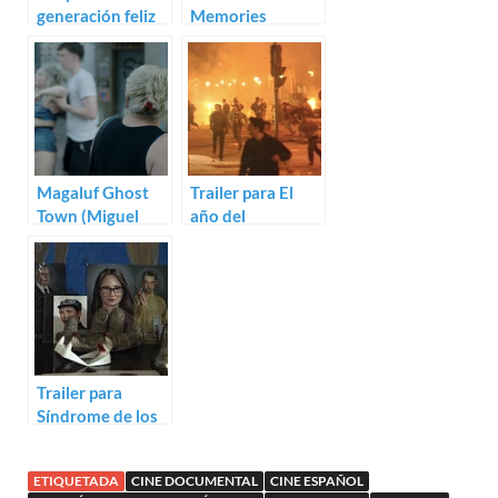
generación feliz
Memories
(Miguel Ángel
(Alejandro
Blanca)
Marzoa, Miguel
Ángel Blanca)
Magaluf Ghost
Trailer para El
Town (Miguel
año del
Ángel Blanca)
descubrimiento
de Luis López
Carrasco
Trailer para
Síndrome de los
quietos de León
Siminiani
ETIQUETADA
CINE DOCUMENTAL
CINE ESPAÑOL