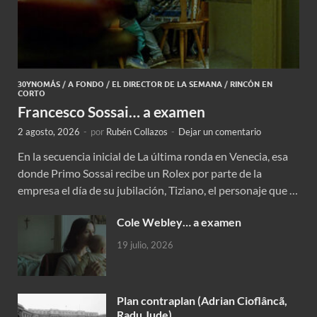
30YNOMÁS
/
A FONDO
/
EL DIRECTOR DE LA SEMANA
/
RINCÓN EN
CORTO
Francesco Sossai… a examen
2 agosto, 2026
-
por
Rubén Collazos
-
Dejar un comentario
En la secuencia inicial de La última ronda en Venecia, esa
donde Primo Sossai recibe un Rolex por parte de la
empresa el día de su jubilación, Tiziano, el personaje que …
Cole Webley… a examen
19 julio, 2026
Plan contraplan (Adrian Cioflâncã,
Radu Jude)