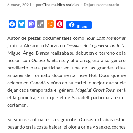
6 mayo, 2021
-
por
Cine maldito noticias
-
Dejar un comentario
F
T
M
C
M
P
Share
a
w
a
o
e
i
Autor de piezas documentales como
Your Lost Memories
c
i
s
p
n
n
junto a Alejandro Marzoa o
e
t
t
y
e
t
Después de la generación feliz
,
b
t
o
L
a
e
Miguel Ángel Blanca realizaba su debut en el terreno de la
o
e
d
i
m
r
ficción con
Quiero lo eterno
, y ahora regresa a su género
o
r
o
n
e
e
predilecto para participar en una de las grandes citas
k
n
k
s
anuales del formato documental, ese Hot Docs que se
t
celebra en Canadá y aúna en su cartel lo mejor que suele
dejar cada temporada el género.
Magaluf Ghost Town
será
el largometraje con que el de Sabadell participará en el
certamen.
Su sinopsis oficial es la siguiente: «Cosas extrañas están
pasando en la costa balear: el olor a orina y sangre, coches