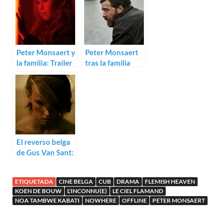
Monsaert
Peter Monsaert y
Peter Monsaert
la familia: Trailer
tras la familia
de Le Ciel
disfuncional en
Flamand
Le Ciel Flamand
El reverso belga
de Gus Van Sant:
Trailer para
Violet de Bas
ETIQUETADA
CINE BELGA
CUB
DRAMA
FLEMISH HEAVEN
Devos
KOEN DE BOUW
L'INCONNU(E)
LE CIEL FLAMAND
NOA TAMBWE KABATI
NOWHERE
OFFLINE
PETER MONSAERT