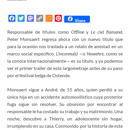
F
T
M
C
M
P
Share
a
w
a
o
e
i
Responsable de títulos como
Offline
y
Le ciel flamand
,
c
i
s
p
n
n
Peter Monsaert regresa ahora con un nuevo título que
e
t
t
y
e
t
b
t
o
L
a
e
para la ocasión nos traslada a un relato de amistad en un
o
e
d
i
m
r
marco social específico.
L’inconnu(e)
—o
Nowehre
, como se
o
r
o
n
e
e
la conoce internacionalmente— es su título, y ya podemos
k
n
k
s
ver el primer trailer de este largometraje antes de su paso
t
por el festival belga de Ostende.
Monsaert sigue a André, de 55 años, quien perdió a su
única hija en un accidente automovilístico cuya posterior
fuga sigue sin resolver. Su obsesión por encontrar al
responsable le ha costado su trabajo y su matrimonio. Una
noche, descubre a Thierry, un adolescente sin hogar,
irrumpiendo en su casa. Conmovido por la historia de este