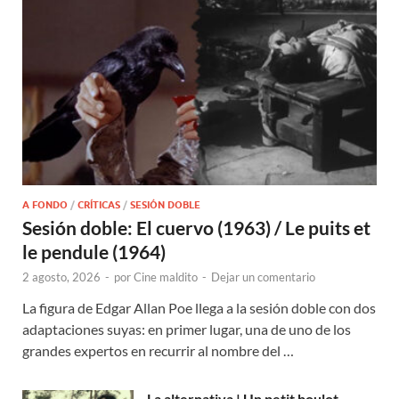
A FONDO
/
CRÍTICAS
/
SESIÓN DOBLE
Sesión doble: El cuervo (1963) / Le puits et
le pendule (1964)
2 agosto, 2026
-
por
Cine maldito
-
Dejar un comentario
La figura de Edgar Allan Poe llega a la sesión doble con dos
adaptaciones suyas: en primer lugar, una de uno de los
grandes expertos en recurrir al nombre del …
La alternativa | Un petit boulot