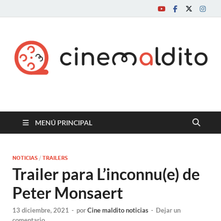
Cine maldito
MENÚ PRINCIPAL
NOTICIAS
/
TRAILERS
Trailer para L’inconnu(e) de
Peter Monsaert
13 diciembre, 2021
-
por
Cine maldito noticias
-
Dejar un
comentario