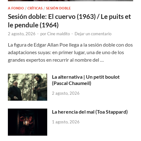
A FONDO
/
CRÍTICAS
/
SESIÓN DOBLE
Sesión doble: El cuervo (1963) / Le puits et
le pendule (1964)
2 agosto, 2026
-
por
Cine maldito
-
Dejar un comentario
La figura de Edgar Allan Poe llega a la sesión doble con dos
adaptaciones suyas: en primer lugar, una de uno de los
grandes expertos en recurrir al nombre del …
La alternativa | Un petit boulot
(Pascal Chaumeil)
2 agosto, 2026
La herencia del mal (Toa Stappard)
1 agosto, 2026