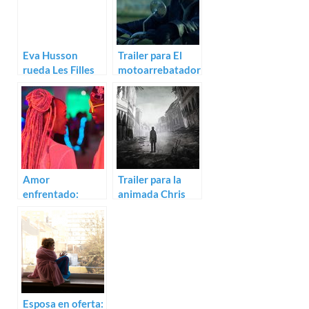
Eva Husson
Trailer para El
rueda Les Filles
motoarrebatador
du soleil con
de Agustín
Emmanuelle
Toscano
Bercot
Amor
Trailer para la
enfrentado:
animada Chris
luminoso trailer
the Swiss
para Rafiki
Esposa en oferta: