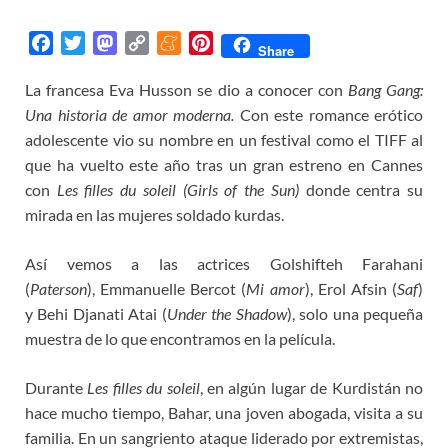
F
T
M
C
M
P
Share
a
w
a
o
e
i
La francesa Eva Husson se dio a conocer con
Bang Gang:
c
i
s
p
n
n
Una historia de amor moderna.
e
t
t
y
e
t
Con este romance erótico
b
t
o
L
a
e
adolescente vio su nombre en un festival como el TIFF al
o
e
d
i
m
r
que ha vuelto este año tras un gran estreno en Cannes
o
r
o
n
e
e
con
Les filles du soleil (Girls of the Sun)
donde centra su
k
n
k
s
mirada en las mujeres soldado kurdas.
t
Así vemos a las actrices Golshifteh Farahani
(
Paterson
), Emmanuelle Bercot (
Mi amor
), Erol Afsin (
Saf
)
y Behi Djanati Atai (
Under the Shadow
), solo una pequeña
muestra de lo que encontramos en la película.
Durante
Les filles du soleil
, en algún lugar de Kurdistán no
hace mucho tiempo, Bahar, una joven abogada, visita a su
familia. En un sangriento ataque liderado por extremistas,