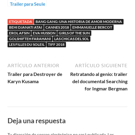
Trailer para Seule
à mon mariage
ETIQUETADA
BANG GANG: UNA HISTORIA DE AMOR MODERNA
BEHI DJANATI ATAI
CANNES 2018
EMMANUELLE BERCOT
EROL AFSIN
EVA HUSSON
GIRLS OF THE SUN
GOLSHIFTEH FARAHANI
LAS CHICAS DEL SOL
LES FILLES DU SOLEIL
TIFF 2018
ARTÍCULO ANTERIOR
ARTÍCULO SIGUIENTE
Trailer para Destroyer de
Retratando al genio: trailer
Karyn Kusama
del documental Searching
for Ingmar Bergman
Deja una respuesta
Tu dirección de correo electrónico no será publicada.
Los