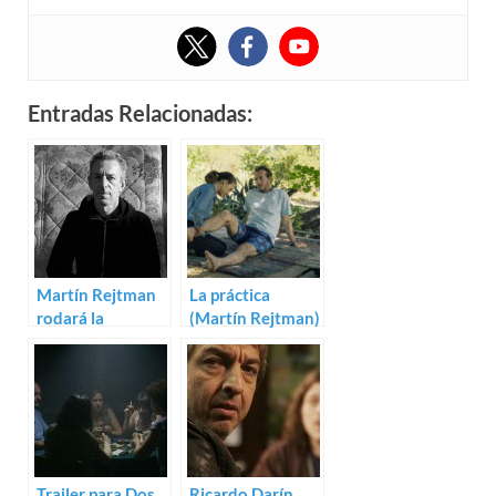
Entradas Relacionadas:
Martín Rejtman
La práctica
rodará la
(Martín Rejtman)
comedia La
práctica
Trailer para Dos
Ricardo Darín