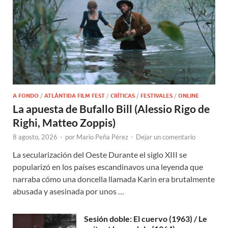
A FONDO
/
ATLÁNTIDA FILM FEST
/
CRÍTICAS
/
FESTIVALES
/
ONLINE
La apuesta de Bufallo Bill (Alessio Rigo de
Righi, Matteo Zoppis)
8 agosto, 2026
-
por
Mario Peña Pérez
-
Dejar un comentario
La secularización del Oeste Durante el siglo XIII se
popularizó en los países escandinavos una leyenda que
narraba cómo una doncella llamada Karin era brutalmente
abusada y asesinada por unos …
Sesión doble: El cuervo (1963) / Le