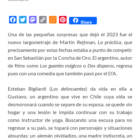
F
T
M
C
M
P
Share
a
w
a
o
e
i
Una de las pequeñas sorpresas que dejó el 2023 fue el
c
i
s
p
n
n
nuevo largometraje de Martín Rejtman,
e
t
t
y
e
t
La práctica
, que
b
t
o
L
a
e
precisamente por estas fechas estaba a punto de competir
o
e
d
i
m
r
en San Sebastián por la Concha de Oro. El argentino, autor
o
r
o
n
e
e
de films como
Los guantes mágicos
o
Dos disparos
, regresa
k
n
k
s
pues con una comedia que también pasó por el D’A.
t
Esteban Bigliardi (
Los delincuentes
) da vida en ella a
Gustavo, un argentino que vive en Chile cuya vida se
desmoronará cuando se separe de su esposa, se quede sin
hogar y una lesión le impida continuar con su trabajo
como instructor de yoga. Buscando una excusa para no
regresar a su país, se topará con personajes y situaciones
absurdas: un alemán olvidadizo, una madre indiscreta, un