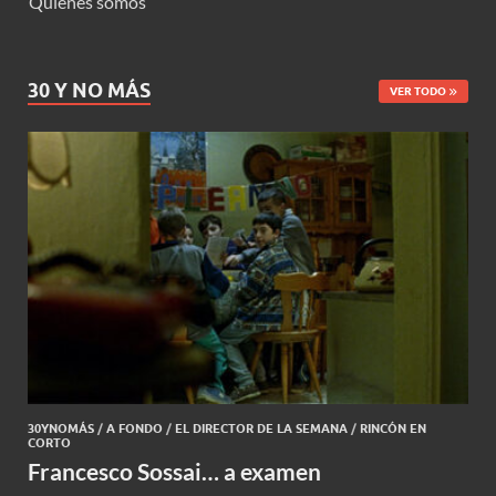
Quienes somos
30 Y NO MÁS
VER TODO
30YNOMÁS
/
A FONDO
/
EL DIRECTOR DE LA SEMANA
/
RINCÓN EN
CORTO
Francesco Sossai… a examen