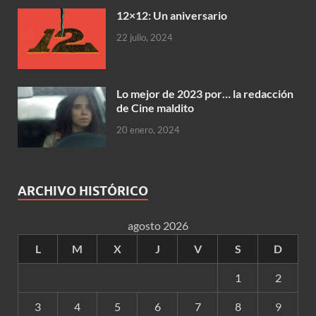
12×12: Un aniversario
22 julio, 2024
Lo mejor de 2023 por… la redacción
de Cine maldito
20 enero, 2024
ARCHIVO HISTÓRICO
agosto 2026
L
M
X
J
V
S
D
1
2
3
4
5
6
7
8
9