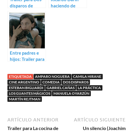
disparos de
haciendo de
Martín Rejtman
Ricardo Darín:
Trailer de
Delirium
Entre padres e
hijos: Trailer para
Las buenas
intenciones
ETIQUETADA
AMPARO NOGUERA
CAMILA HIRANE
CINE ARGENTINO
COMEDIA
DOS DISPAROS
ESTEBAN BIGLIARDI
GABRIEL CAÑAS
LA PRÁCTICA
LOS GUANTES MÁGICOS
MANUELA OYARZÚN
MARTÍN REJTMAN
ARTÍCULO ANTERIOR
ARTÍCULO SIGUIENTE
Trailer para La cocina de
Un silencio (Joachim