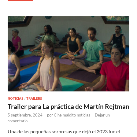
NOTICIAS
/
TRAILERS
Trailer para La práctica de Martín Rejtman
5 septiembre, 2024
-
por
Cine maldito noticias
-
Dejar un
comentario
Una de las pequeñas sorpresas que dejó el 2023 fue el