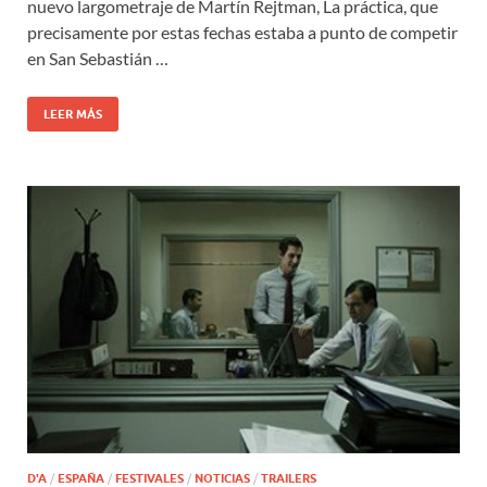
nuevo largometraje de Martín Rejtman, La práctica, que
precisamente por estas fechas estaba a punto de competir
en San Sebastián …
LEER MÁS
D'A
/
ESPAÑA
/
FESTIVALES
/
NOTICIAS
/
TRAILERS