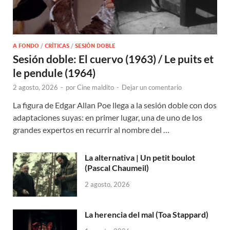
A FONDO
/
CRÍTICAS
/
SESIÓN DOBLE
Sesión doble: El cuervo (1963) / Le puits et
le pendule (1964)
2 agosto, 2026
-
por
Cine maldito
-
Dejar un comentario
La figura de Edgar Allan Poe llega a la sesión doble con dos
adaptaciones suyas: en primer lugar, una de uno de los
grandes expertos en recurrir al nombre del …
La alternativa | Un petit boulot
(Pascal Chaumeil)
2 agosto, 2026
La herencia del mal (Toa Stappard)