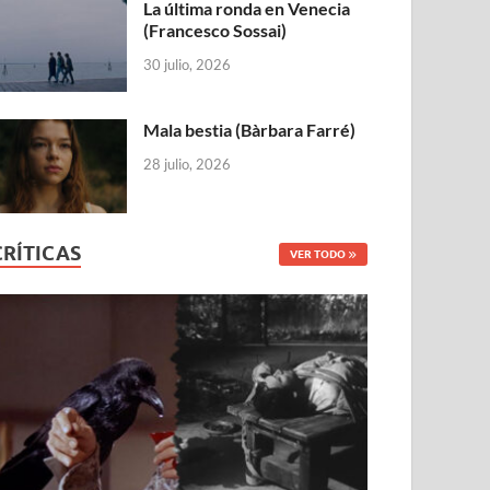
La última ronda en Venecia
(Francesco Sossai)
30 julio, 2026
Mala bestia (Bàrbara Farré)
28 julio, 2026
CRÍTICAS
VER TODO