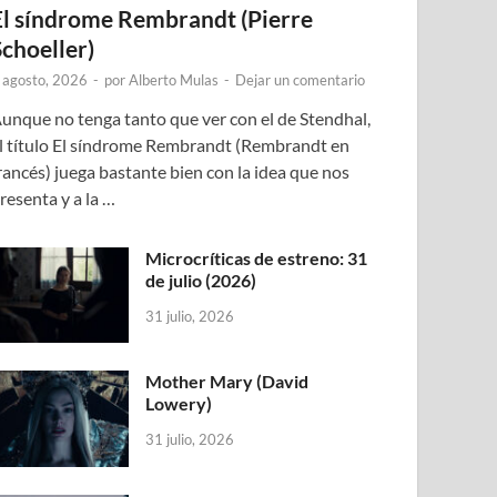
El síndrome Rembrandt (Pierre
Schoeller)
 agosto, 2026
-
por
Alberto Mulas
-
Dejar un comentario
unque no tenga tanto que ver con el de Stendhal,
l título El síndrome Rembrandt (Rembrandt en
rancés) juega bastante bien con la idea que nos
resenta y a la …
Microcríticas de estreno: 31
de julio (2026)
31 julio, 2026
Mother Mary (David
Lowery)
31 julio, 2026