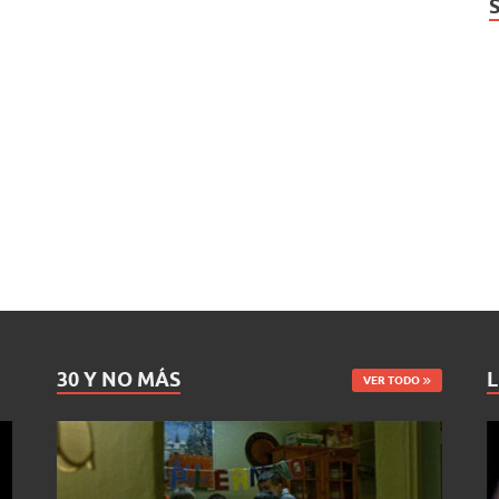
30 Y NO MÁS
L
VER TODO