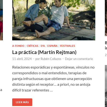
B
A FONDO
/
CRÍTICAS
/
D'A
/
ESPAÑA
/
FESTIVALES
i
La práctica (Martín Rejtman)
2
11 abril, 2024
-
por
Rubén Collazos
-
Dejar un comentario
Relaciones esporádicas y espontáneas, vínculos no
correspondidos o mal entendidos, terapias de
pareja infructuosas que obtienen una percepción
distinta según el receptor… a priori, no se antoja
ba
difícil trazar referentes …
LEER MÁS