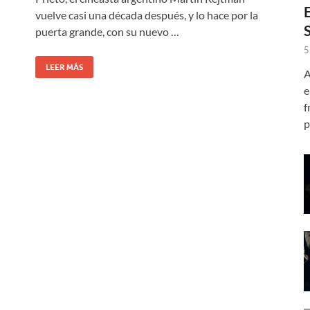
vuelve casi una década después, y lo hace por la
puerta grande, con su nuevo …
5
LEER MÁS
A
e
f
p