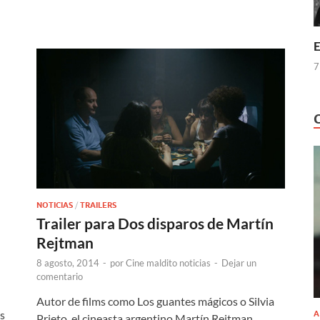
E
7
NOTICIAS
/
TRAILERS
Trailer para Dos disparos de Martín
Rejtman
8 agosto, 2014
-
por
Cine maldito noticias
-
Dejar un
comentario
Autor de films como Los guantes mágicos o Silvia
s
A
Prieto, el cineasta argentino Martín Rejtman