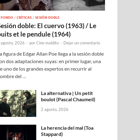
 FONDO
/
CRÍTICAS
/
SESIÓN DOBLE
Sesión doble: El cuervo (1963) / Le
puits et le pendule (1964)
 agosto, 2026
-
por
Cine maldito
-
Dejar un comentario
a figura de Edgar Allan Poe llega a la sesión doble
on dos adaptaciones suyas: en primer lugar, una
e uno de los grandes expertos en recurrir al
ombre del …
La alternativa | Un petit
boulot (Pascal Chaumeil)
2 agosto, 2026
La herencia del mal (Toa
Stappard)