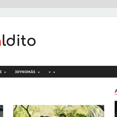
Cine maldito
E
30YNOMÁS
+