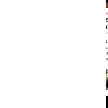
A
2
L
c
d
n