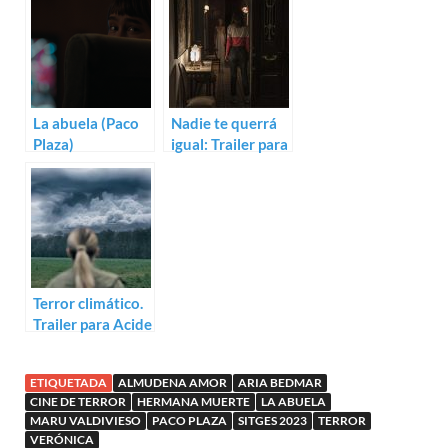
Verónica
La abuela (Paco
Nadie te querrá
Plaza)
igual: Trailer para
La abuela de
Paco Plaza
Terror climático.
Trailer para Acide
de Just Philippot
ETIQUETADA
ALMUDENA AMOR
ARIA BEDMAR
CINE DE TERROR
HERMANA MUERTE
LA ABUELA
MARU VALDIVIESO
PACO PLAZA
SITGES 2023
TERROR
VERÓNICA