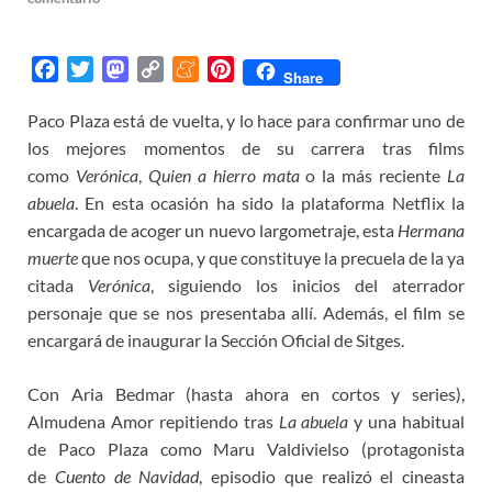
F
T
M
C
M
P
Share
a
w
a
o
e
i
Paco Plaza está de vuelta, y lo hace para confirmar uno de
c
i
s
p
n
n
los mejores momentos de su carrera tras films
e
t
t
y
e
t
b
t
o
L
a
e
como
Verónica
,
Quien a hierro mata
o la más reciente
La
o
e
d
i
m
r
abuela
. En esta ocasión ha sido la plataforma Netflix la
o
r
o
n
e
e
encargada de acoger un nuevo largometraje, esta
Hermana
k
n
k
s
muerte
que nos ocupa, y que constituye la precuela de la ya
t
citada
Verónica
, siguiendo los inicios del aterrador
personaje que se nos presentaba allí. Además, el film se
encargará de inaugurar la Sección Oficial de Sitges.
Con Aria Bedmar (hasta ahora en cortos y series),
Almudena Amor repitiendo tras
La abuela
y una habitual
de Paco Plaza como Maru Valdivielso (protagonista
de
Cuento de Navidad
, episodio que realizó el cineasta