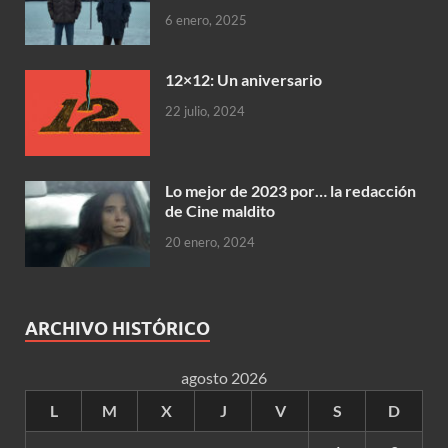
6 enero, 2025
12×12: Un aniversario
22 julio, 2024
Lo mejor de 2023 por… la redacción
de Cine maldito
20 enero, 2024
ARCHIVO HISTÓRICO
agosto 2026
L
M
X
J
V
S
D