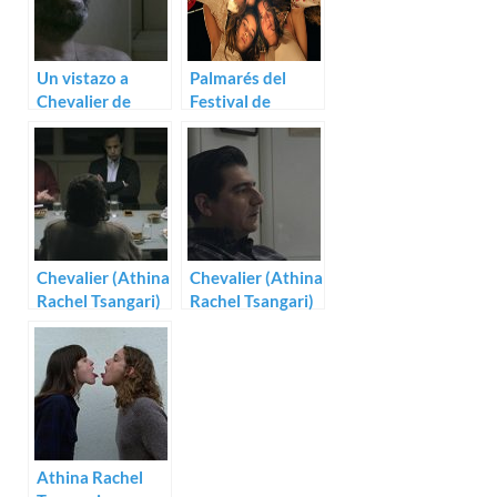
Un vistazo a
Palmarés del
Chevalier de
Festival de
Athina Rachel
Sarajevo 2015
Tsangari
Chevalier (Athina
Chevalier (Athina
Rachel Tsangari)
Rachel Tsangari)
Athina Rachel