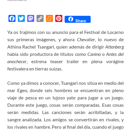
F
T
M
C
M
P
Share
a
w
a
o
e
i
Ya os trajimos con su anuncio para el Festival de Locarno
c
i
s
p
n
n
sus primeras imágenes, y ahora
e
t
t
y
e
t
Chevalier
, lo nuevo de
b
t
o
L
a
e
Athina Rachel Tsangari, quien además de dirigir
Attenberg
o
e
d
i
m
r
había sido productora de títulos como
Canino
o
Antes del
o
r
o
n
e
e
anochecer
, estrena teaser trailer en plena vorágine
k
n
k
s
festivalera en tierras suizas.
t
Como ya dimos a conocer, Tsangari nos sitúa en medio del
mar Egeo, donde seis hombres se encuentran en pleno
viaje de pesca en un lujoso yate para jugar a un juego.
Durante este juego, cosas serán comparadas. Esas cosas
serán medidas. Las canciones serán acribilladas, y la
sangre analizada. Los amigos se convertirán en rivales, y
los rivales en hambre. Pero al final del día, cuando el juego