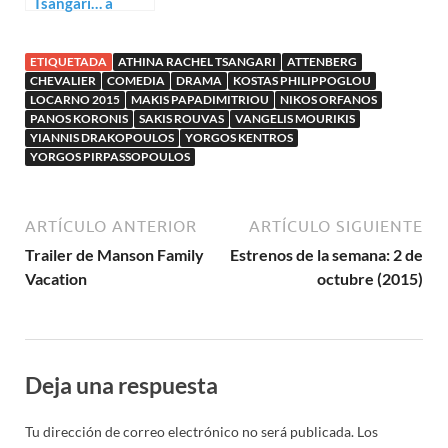
Tsangari… a
examen
ETIQUETADA
ATHINA RACHEL TSANGARI
ATTENBERG
CHEVALIER
COMEDIA
DRAMA
KOSTAS PHILIPPOGLOU
LOCARNO 2015
MAKIS PAPADIMITRIOU
NIKOS ORFANOS
PANOS KORONIS
SAKIS ROUVAS
VANGELIS MOURIKIS
YIANNIS DRAKOPOULOS
YORGOS KENTROS
YORGOS PIRPASSOPOULOS
ARTÍCULO ANTERIOR
ARTÍCULO SIGUIENTE
Trailer de Manson Family
Estrenos de la semana: 2 de
Vacation
octubre (2015)
Deja una respuesta
Tu dirección de correo electrónico no será publicada.
Los