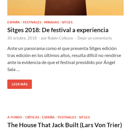
ESPAÑA
/
FESTIVALES
/
MIRADAS
/
SITGES
Sitges 2018: De festival a experiencia
30 octubre, 2018
-
por
Rubén Collazos
-
Dejar un comentario
Ante un panorama como el que presenta Sitges edición
tras edición en los últimos años, resulta difícil no rendirse
ante la evidencia de que el festival presidido por Ángel
Sala …
LEER MÁS
A FONDO
/
CRÍTICAS
/
ESPAÑA
/
FESTIVALES
/
SITGES
The House That Jack Built (Lars Von Trier)