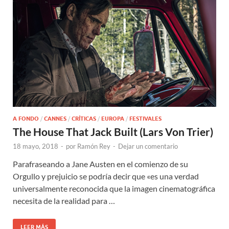
A FONDO
/
CANNES
/
CRÍTICAS
/
EUROPA
/
FESTIVALES
The House That Jack Built (Lars Von Trier)
18 mayo, 2018
-
por
Ramón Rey
-
Dejar un comentario
Parafraseando a Jane Austen en el comienzo de su
Orgullo y prejuicio se podría decir que «es una verdad
universalmente reconocida que la imagen cinematográfica
necesita de la realidad para …
LEER MÁS