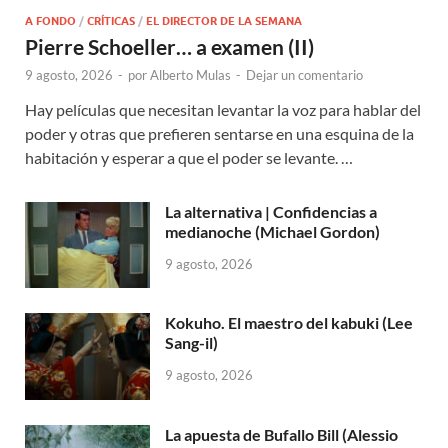
A FONDO
/
CRÍTICAS
/
EL DIRECTOR DE LA SEMANA
Pierre Schoeller… a examen (II)
9 agosto, 2026
-
por
Alberto Mulas
-
Dejar un comentario
Hay películas que necesitan levantar la voz para hablar del
poder y otras que prefieren sentarse en una esquina de la
habitación y esperar a que el poder se levante. …
La alternativa | Confidencias a
medianoche (Michael Gordon)
9 agosto, 2026
Kokuho. El maestro del kabuki (Lee
Sang-il)
9 agosto, 2026
La apuesta de Bufallo Bill (Alessio