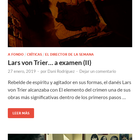
A FONDO
/
CRÍTICAS
/
EL DIRECTOR DE LA SEMANA
Lars von Trier… a examen (II)
27 enero, 2019
-
por
Dani Rodríguez
-
Dejar un comentario
Rebelde de espíritu y agitador en sus formas, el danés Lars
von Trier alcanzaba con El elemento del crimen una de sus
obras más significativas dentro de los primeros pasos …
LEER MÁS