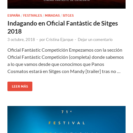
ESPAÑA
/
FESTIVALES
/
MIRADAS
/
SITGES
Indagando en Oficial Fantàstic de Sitges
2018
3 octubre, 2018
-
por
Cristina Ejarque
-
Dejar un comentario
Oficial Fantàstic Competición Empezamos con la sección
Oficial Fantàstic Competición (completa) donde sabemos
a lo que vamos desde que conocimos que Panos
Cosmatos estará en Sitges con Mandy [trailer] tras no …
LEER MÁS