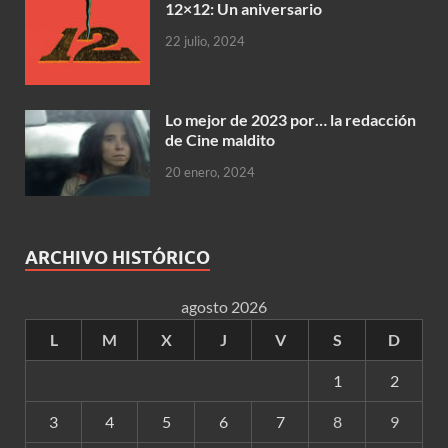
12×12: Un aniversario
22 julio, 2024
Lo mejor de 2023 por… la redacción
de Cine maldito
20 enero, 2024
ARCHIVO HISTÓRICO
agosto 2026
L
M
X
J
V
S
D
1
2
3
4
5
6
7
8
9