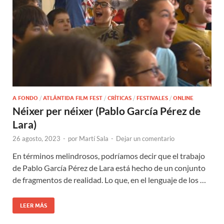
A FONDO
/
ATLÁNTIDA FILM FEST
/
CRÍTICAS
/
FESTIVALES
/
ONLINE
Néixer per néixer (Pablo García Pérez de
Lara)
26 agosto, 2023
-
por
Martí Sala
-
Dejar un comentario
En términos melindrosos, podríamos decir que el trabajo
de Pablo García Pérez de Lara está hecho de un conjunto
de fragmentos de realidad. Lo que, en el lenguaje de los …
LEER MÁS