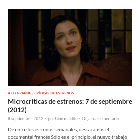
A LO GRANDE
/
CRÍTICAS DE ESTRENOS
Microcríticas de estrenos: 7 de septiembre
(2012)
8 septiembre, 2012
-
por
Cine maldito
-
Dejar un comentario
De entre los estrenos semanales, destacamos el
documental francés Sólo es el principio, el nuevo trabajo