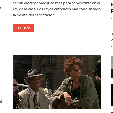
ser un electrodoméstico más para convertirse en el
n
rey de la casa. Los rayos catódicos han conquistado
la mente del espectador …
7
H
LEER MÁS
i
b
v
l