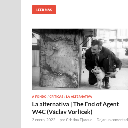
LEER MÁS
A FONDO
/
CRÍTICAS
/
LA ALTERNATIVA
La alternativa | The End of Agent
W4C (Václav Vorlícek)
2 enero, 2022
-
por
Cristina Ejarque
-
Dejar un comentar