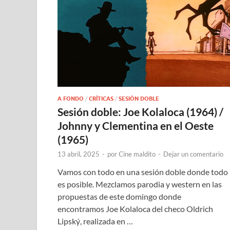
A FONDO
/
CRÍTICAS
/
SESIÓN DOBLE
Sesión doble: Joe Kolaloca (1964) /
Johnny y Clementina en el Oeste
(1965)
13 abril, 2025
-
por
Cine maldito
-
Dejar un comentario
Vamos con todo en una sesión doble donde todo
es posible. Mezclamos parodia y western en las
propuestas de este domingo donde
encontramos Joe Kolaloca del checo Oldrich
Lipský, realizada en …