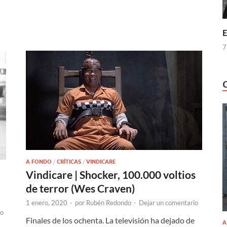
E
7
A FONDO
/
CRÍTICAS
/
VINDICARE
Vindicare | Shocker, 100.000 voltios
de terror (Wes Craven)
1 enero, 2020
-
por
Rubén Redondo
-
Dejar un comentario
io
Finales de los ochenta. La televisión ha dejado de
A