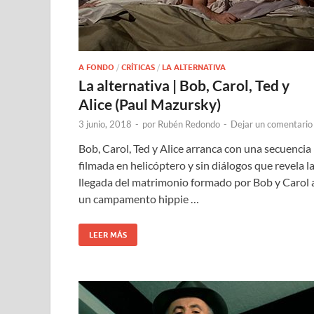
A FONDO
/
CRÍTICAS
/
LA ALTERNATIVA
La alternativa | Bob, Carol, Ted y
Alice (Paul Mazursky)
3 junio, 2018
-
por
Rubén Redondo
-
Dejar un comentario
Bob, Carol, Ted y Alice arranca con una secuencia
filmada en helicóptero y sin diálogos que revela l
llegada del matrimonio formado por Bob y Carol 
un campamento hippie …
LEER MÁS