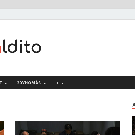
Cine maldito
E
30YNOMÁS
+