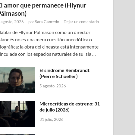
El amor que permanece (Hlynur
Pálmason)
 agosto, 2026
-
por
Sara Gancedo
-
Dejar un comentario
ablar de Hlynur Pálmason como un director
slandés no es una mera cuestión anecdótica o
iográfica: la obra del cineasta está intensamente
inculada con los espacios naturales de su isla …
El síndrome Rembrandt
(Pierre Schoeller)
5 agosto, 2026
Microcríticas de estreno: 31
de julio (2026)
31 julio, 2026