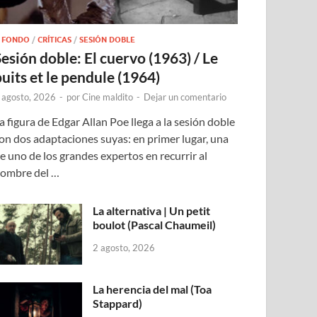
 FONDO
/
CRÍTICAS
/
SESIÓN DOBLE
Sesión doble: El cuervo (1963) / Le
puits et le pendule (1964)
 agosto, 2026
-
por
Cine maldito
-
Dejar un comentario
a figura de Edgar Allan Poe llega a la sesión doble
on dos adaptaciones suyas: en primer lugar, una
e uno de los grandes expertos en recurrir al
ombre del …
La alternativa | Un petit
boulot (Pascal Chaumeil)
2 agosto, 2026
La herencia del mal (Toa
Stappard)