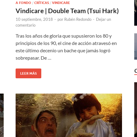
A FONDO
/
CRÍTICAS
/
VINDICARE
Vindicare | Double Team (Tsui Hark)
10 septiembre, 2018
-
por
Rubén Redondo
-
Dejar un
comentario
Tras los años de gloria que supusieron los 80 y
principios de los 90, el cine de acción atravesó en
este último decenio un bache que jamás logró
sobrepasar. De …
LEER MÁS