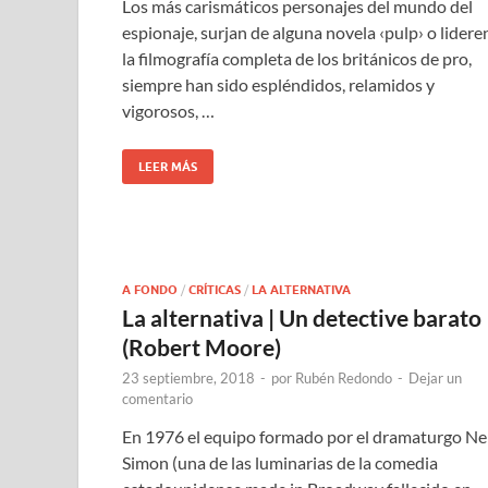
Los más carismáticos personajes del mundo del
espionaje, surjan de alguna novela ‹pulp› o lidere
la filmografía completa de los británicos de pro,
siempre han sido espléndidos, relamidos y
vigorosos, …
LEER MÁS
A FONDO
/
CRÍTICAS
/
LA ALTERNATIVA
La alternativa | Un detective barato
(Robert Moore)
23 septiembre, 2018
-
por
Rubén Redondo
-
Dejar un
comentario
En 1976 el equipo formado por el dramaturgo Nei
Simon (una de las luminarias de la comedia