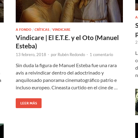
A
A FONDO
/
CRÍTICAS
/
VINDICARE
Vindicare | El E.T.E. y el Oto (Manuel
2
Esteba)
L
13 febrero, 2018
-
por
Rubén Redondo
-
1 comentario
c
Sin duda la figura de Manuel Esteba fue una rara
d
a
avis a reivindicar dentro del adoctrinado y
n
a
anquilosado panorama cinematográfico patrio e
incluso europeo. Cineasta curtido en el cine de …
LEER MÁS