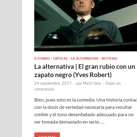
A FONDO
/
CRÍTICAS
/
LA ALTERNATIVA
/
NOTICIAS
La alternativa | El gran rubio con un
zapato negro (Yves Robert)
24 septiembre, 2017
-
por
Martí Sala
-
Dejar un
comentario
Bien, pues esto es la comedia. Una historia conta
con la dosis de seriedad necesaria para resultar
creíble y el tono desenfadado adecuado para no
ser tomada demasiado en serio. …