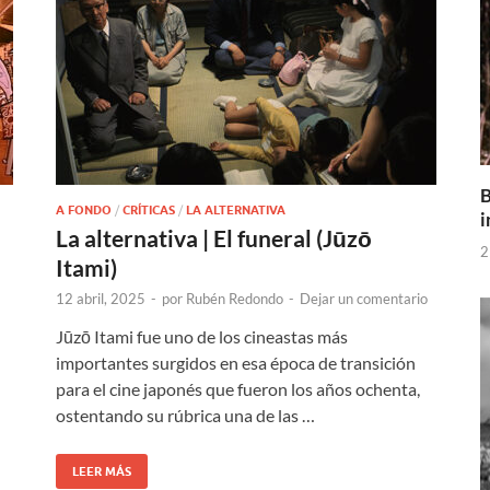
B
A FONDO
/
CRÍTICAS
/
LA ALTERNATIVA
i
La alternativa | El funeral (Jūzō
2
Itami)
12 abril, 2025
-
por
Rubén Redondo
-
Dejar un comentario
Jūzō Itami fue uno de los cineastas más
importantes surgidos en esa época de transición
para el cine japonés que fueron los años ochenta,
ostentando su rúbrica una de las …
LEER MÁS