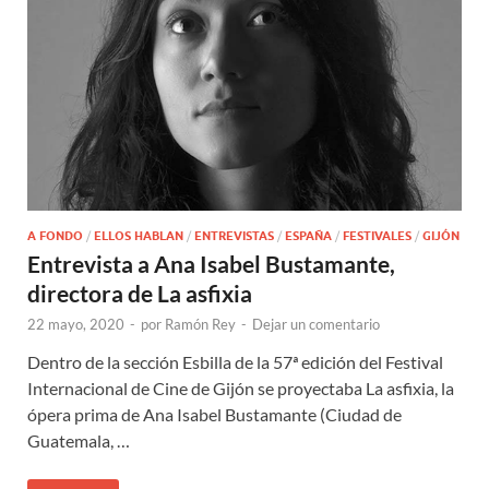
A FONDO
/
ELLOS HABLAN
/
ENTREVISTAS
/
ESPAÑA
/
FESTIVALES
/
GIJÓN
Entrevista a Ana Isabel Bustamante,
directora de La asfixia
22 mayo, 2020
-
por
Ramón Rey
-
Dejar un comentario
Dentro de la sección Esbilla de la 57ª edición del Festival
Internacional de Cine de Gijón se proyectaba La asfixia, la
ópera prima de Ana Isabel Bustamante (Ciudad de
Guatemala, …