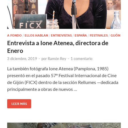
A FONDO
/
ELLOS HABLAN
/
ENTREVISTAS
/
ESPAÑA
/
FESTIVALES
/
GIJÓN
Entrevista a Ione Atenea, directora de
Enero
3 diciembre, 2019
-
por
Ramón Rey
-
1 comentario
La también fotógrafa Ione Atenea (Pamplona, 1985)
presentó en el pasado 57º Festival Internacional de Cine
de Gijón (FICX) dentro de la sección Rellumes —dedicada
principalmente a obras de nuevos …
LEER MÁS