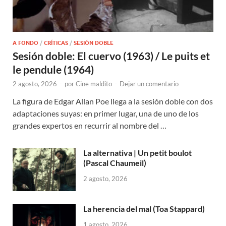
A FONDO
/
CRÍTICAS
/
SESIÓN DOBLE
Sesión doble: El cuervo (1963) / Le puits et
le pendule (1964)
2 agosto, 2026
-
por
Cine maldito
-
Dejar un comentario
La figura de Edgar Allan Poe llega a la sesión doble con dos
adaptaciones suyas: en primer lugar, una de uno de los
grandes expertos en recurrir al nombre del …
La alternativa | Un petit boulot
(Pascal Chaumeil)
2 agosto, 2026
La herencia del mal (Toa Stappard)
1 agosto, 2026