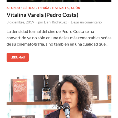
A FONDO
/
CRÍTICAS
/
ESPAÑA
/
FESTIVALES
/
GIJÓN
Vitalina Varela (Pedro Costa)
3 diciembre, 2019
-
por
Dani Rodríguez
-
Dejar un comentario
La densidad formal del cine de Pedro Costa se ha
convertido ya no sólo en una de las más remarcables señas
de su cinematografía, sino también en una cualidad que …
LEER MÁS