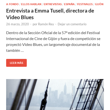
A FONDO
/
ELLOS HABLAN
/
ENTREVISTAS
/
ESPAÑA
/
FESTIVALES
/
GIJÓN
Entrevista a Emma Tusell, directora de
Video Blues
26 marzo, 2020
-
por
Ramón Rey
-
Dejar un comentario
Dentro de la Sección Oficial de la 57ª edición del Festival
Internacional de Cine de Gijón y fuera de competición se
proyectó Video Blues, un largometraje documental de la
también …
LEER MÁS