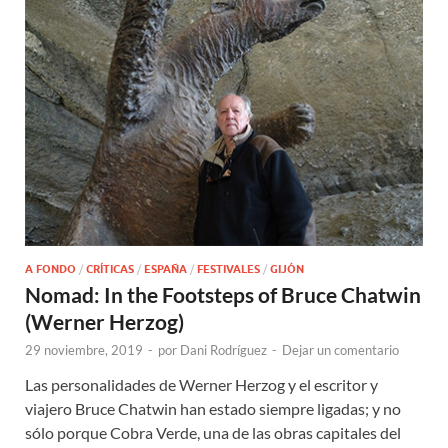
A FONDO
/
CRÍTICAS
/
ESPAÑA
/
FESTIVALES
/
GIJÓN
Nomad: In the Footsteps of Bruce Chatwin
(Werner Herzog)
29 noviembre, 2019
-
por
Dani Rodríguez
-
Dejar un comentario
Las personalidades de Werner Herzog y el escritor y
viajero Bruce Chatwin han estado siempre ligadas; y no
sólo porque Cobra Verde, una de las obras capitales del