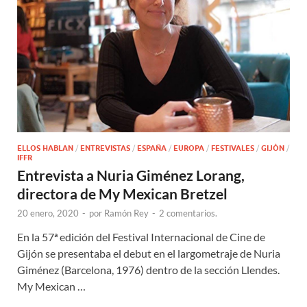
ELLOS HABLAN
/
ENTREVISTAS
/
ESPAÑA
/
EUROPA
/
FESTIVALES
/
GIJÓN
/
IFFR
Entrevista a Nuria Giménez Lorang,
directora de My Mexican Bretzel
20 enero, 2020
-
por
Ramón Rey
-
2 comentarios.
En la 57ª edición del Festival Internacional de Cine de
Gijón se presentaba el debut en el largometraje de Nuria
Giménez (Barcelona, 1976) dentro de la sección Llendes.
My Mexican …