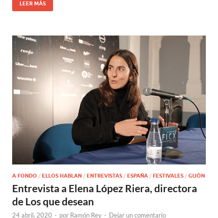
LEER MÁS
A FONDO
/
ELLOS HABLAN
/
ENTREVISTAS
/
ESPAÑA
/
FESTIVALES
/
GIJÓN
Entrevista a Elena López Riera, directora
de Los que desean
24 abril, 2020
-
por
Ramón Rey
-
Dejar un comentario