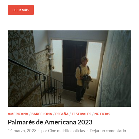
LEER MÁS
AMERICANA
/
BARCELONA
/
ESPAÑA
/
FESTIVALES
/
NOTICIAS
Palmarés de Americana 2023
14 marzo, 2023
-
por
Cine maldito noticias
-
Dejar un comentario