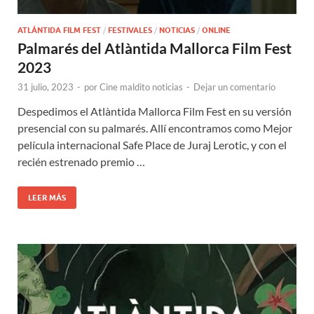
ATLÁNTIDA FILM FEST
/
FESTIVALES
/
NOTICIAS
/
ONLINE
Palmarés del Atlàntida Mallorca Film Fest
2023
31 julio, 2023
-
por
Cine maldito noticias
-
Dejar un comentario
Despedimos el Atlàntida Mallorca Film Fest en su versión
presencial con su palmarés. Allí encontramos como Mejor
película internacional Safe Place de Juraj Lerotic, y con el
recién estrenado premio …
LEER MÁS