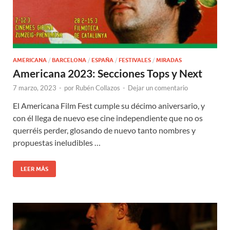
AMERICANA
/
BARCELONA
/
ESPAÑA
/
FESTIVALES
/
MIRADAS
Americana 2023: Secciones Tops y Next
7 marzo, 2023
-
por
Rubén Collazos
-
Dejar un comentario
El Americana Film Fest cumple su décimo aniversario, y
con él llega de nuevo ese cine independiente que no os
querréis perder, glosando de nuevo tanto nombres y
propuestas ineludibles …
LEER MÁS