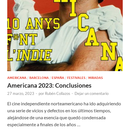
AMERICANA
/
BARCELONA
/
ESPAÑA
/
FESTIVALES
/
MIRADAS
Americana 2023: Conclusiones
27 marzo, 2023
-
por
Rubén Collazos
-
Dejar un comentario
El cine independiente norteamericano ha ido adquiriendo
una serie de vicios y defectos en los últimos tiempos,
alejándose de una esencia que quedó condensada
especialmente a finales de los años …