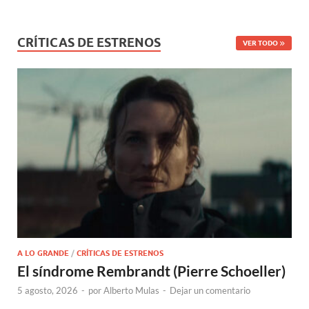
CRÍTICAS DE ESTRENOS
VER TODO
A LO GRANDE
/
CRÍTICAS DE ESTRENOS
El síndrome Rembrandt (Pierre Schoeller)
5 agosto, 2026
-
por
Alberto Mulas
-
Dejar un comentario