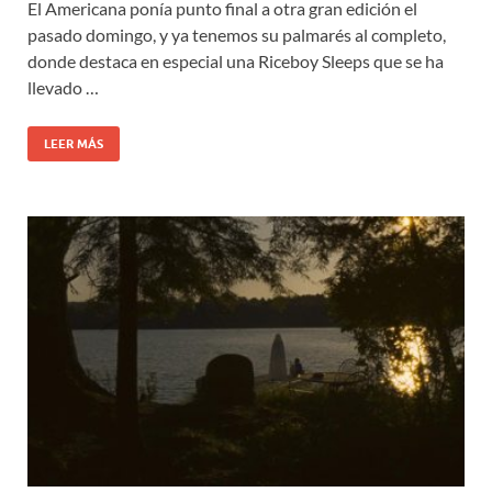
El Americana ponía punto final a otra gran edición el
pasado domingo, y ya tenemos su palmarés al completo,
donde destaca en especial una Riceboy Sleeps que se ha
llevado …
LEER MÁS