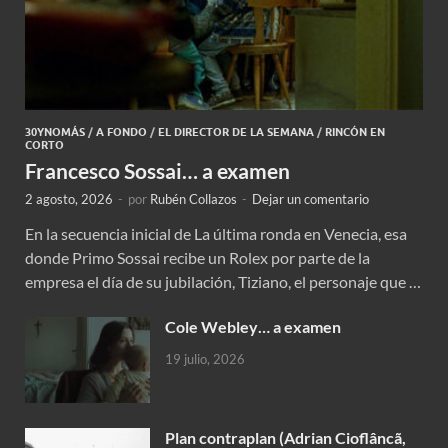
30YNOMÁS
/
A FONDO
/
EL DIRECTOR DE LA SEMANA
/
RINCÓN EN
CORTO
Francesco Sossai… a examen
2 agosto, 2026
-
por
Rubén Collazos
-
Dejar un comentario
En la secuencia inicial de La última ronda en Venecia, esa
donde Primo Sossai recibe un Rolex por parte de la
empresa el día de su jubilación, Tiziano, el personaje que …
Cole Webley… a examen
19 julio, 2026
Plan contraplan (Adrian Cioflâncã,