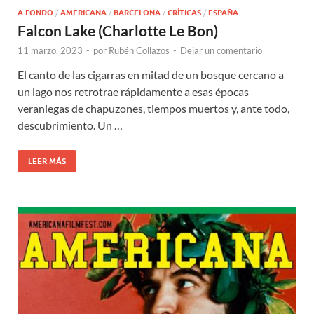
A FONDO
/
AMERICANA
/
BARCELONA
/
CRÍTICAS
/
ESPAÑA
Falcon Lake (Charlotte Le Bon)
11 marzo, 2023
-
por
Rubén Collazos
-
Dejar un comentario
El canto de las cigarras en mitad de un bosque cercano a
un lago nos retrotrae rápidamente a esas épocas
veraniegas de chapuzones, tiempos muertos y, ante todo,
descubrimiento. Un …
LEER MÁS