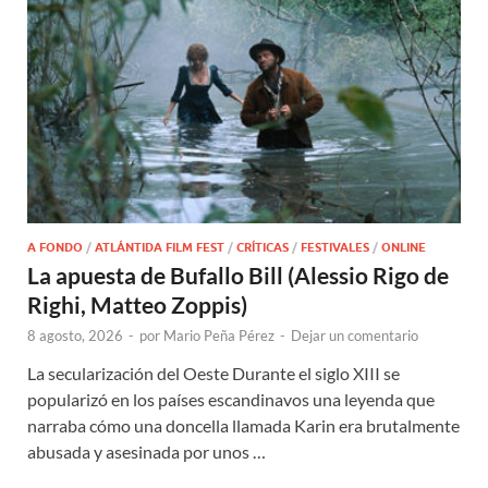
A FONDO
/
ATLÁNTIDA FILM FEST
/
CRÍTICAS
/
FESTIVALES
/
ONLINE
La apuesta de Bufallo Bill (Alessio Rigo de
Righi, Matteo Zoppis)
8 agosto, 2026
-
por
Mario Peña Pérez
-
Dejar un comentario
La secularización del Oeste Durante el siglo XIII se
popularizó en los países escandinavos una leyenda que
narraba cómo una doncella llamada Karin era brutalmente
abusada y asesinada por unos …