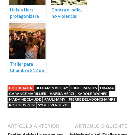
Hafsia Herzi
Contra el odio,
protagonizará
no violencia:
Love
Trailer de La
marche con
Olivier Gourmet
Trailer para
Chambre 212 de
Christophe
Honoré
ETIQUETADA
BENJAMIN BIOLAY
CINE FRANCÉS
DRAMA
GARANCE MARILLIER
HAFSIA HERZI
KAROLE ROCHER
MADAME CLAUDE
PAUL HAMY
PIERRE DELADONCHAMPS
ROSCHDY ZEM
SYLVIE VERHEYDE
ARTÍCULO ANTERIOR
ARTÍCULO SIGUIENTE
Sesión doble: Le rouge est
Intimidad viral: Trailer para