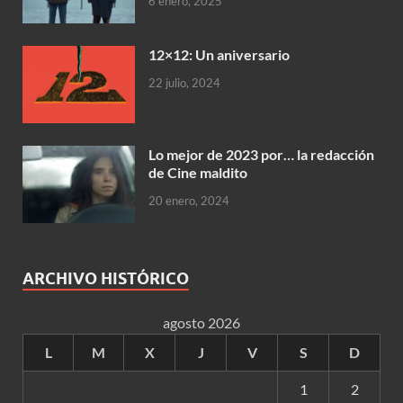
6 enero, 2025
12×12: Un aniversario
22 julio, 2024
Lo mejor de 2023 por… la redacción
de Cine maldito
20 enero, 2024
ARCHIVO HISTÓRICO
agosto 2026
L
M
X
J
V
S
D
1
2