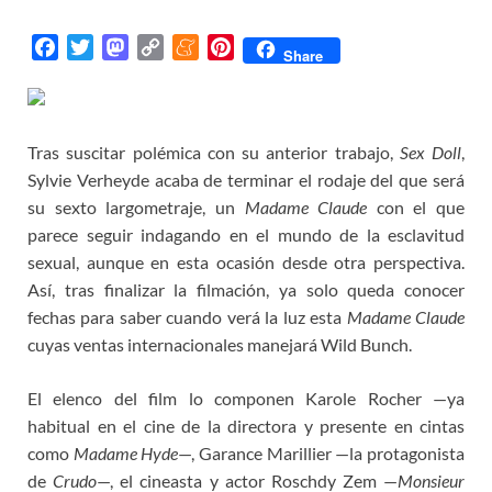
F
T
M
C
M
P
Share
a
w
a
o
e
i
c
i
s
p
n
n
e
t
t
y
e
t
Tras suscitar polémica con su anterior trabajo,
b
t
o
L
a
e
Sex Doll
,
o
e
d
i
m
r
Sylvie Verheyde acaba de terminar el rodaje del que será
o
r
o
n
e
e
su sexto largometraje, un
Madame Claude
con el que
k
n
k
s
parece seguir indagando en el mundo de la esclavitud
t
sexual, aunque en esta ocasión desde otra perspectiva.
Así, tras finalizar la filmación, ya solo queda conocer
fechas para saber cuando verá la luz esta
Madame Claude
cuyas ventas internacionales manejará Wild Bunch.
El elenco del film lo componen Karole Rocher —ya
habitual en el cine de la directora y presente en cintas
como
Madame Hyde
—, Garance Marillier —la protagonista
de
Crudo
—, el cineasta y actor Roschdy Zem —
Monsieur