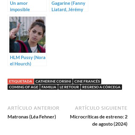
Un amor
Gagarine (Fanny
imposible
Liatard, Jérémy
(Catherine
Trouilh)
Corsini)
HLM Pussy (Nora
el Hourch)
ETIQUETADA
CATHERINE CORSINI
CINE FRANCÉS
COMING OF AGE
FAMILIA
LE RETOUR
REGRESO A CÓRCEGA
ARTÍCULO ANTERIOR
ARTÍCULO SIGUIENTE
Matronas (Léa Fehner)
Microcríticas de estreno: 2
de agosto (2024)