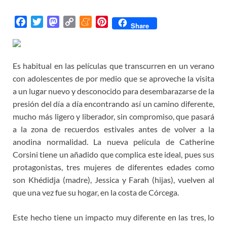
F
T
M
C
M
P
Share
a
w
a
o
e
i
c
i
s
p
n
n
e
t
t
y
e
t
Es habitual en las películas que transcurren en un verano
b
t
o
L
a
e
con adolescentes de por medio que se aproveche la visita
o
e
d
i
m
r
a un lugar nuevo y desconocido para desembarazarse de la
o
r
o
n
e
e
presión del día a día encontrando así un camino diferente,
k
n
k
s
mucho más ligero y liberador, sin compromiso, que pasará
t
a la zona de recuerdos estivales antes de volver a la
anodina normalidad. La nueva película de Catherine
Corsini tiene un añadido que complica este ideal, pues sus
protagonistas, tres mujeres de diferentes edades como
son Khédidja (madre), Jessica y Farah (hijas), vuelven al
que una vez fue su hogar, en la costa de Córcega.
Este hecho tiene un impacto muy diferente en las tres, lo