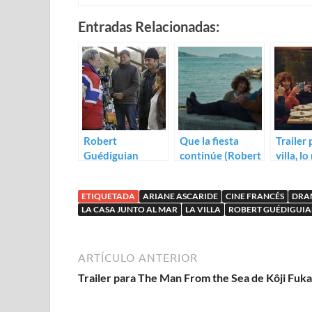
Entradas Relacionadas:
Robert
Que la fiesta
Trailer 
Guédiguian
continúe (Robert
villa, l
prepara el rodaje
Guédiguian)
Robert
de Gloria Mundi
Guédig
ETIQUETADA
ARIANE ASCARIDE
CINE FRANCÉS
DRA
LA CASA JUNTO AL MAR
LA VILLA
ROBERT GUÉDIGUI
ARTÍCULO ANTERIOR
Trailer para The Man From the Sea de Kôji Fuk