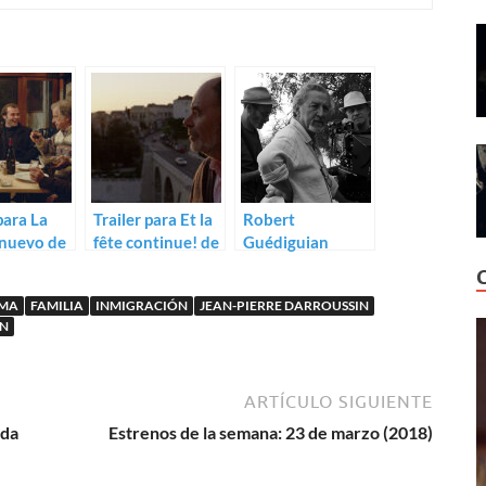
para La
Trailer para Et la
Robert
o nuevo de
fête continue! de
Guédiguian
Robert
rueda Et la fête
uian
Guédiguian
continue
MA
FAMILIA
INMIGRACIÓN
JEAN-PIERRE DARROUSSIN
AN
ARTÍCULO SIGUIENTE
ada
Estrenos de la semana: 23 de marzo (2018)