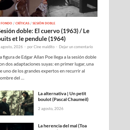
 FONDO
/
CRÍTICAS
/
SESIÓN DOBLE
Sesión doble: El cuervo (1963) / Le
puits et le pendule (1964)
 agosto, 2026
-
por
Cine maldito
-
Dejar un comentario
a figura de Edgar Allan Poe llega a la sesión doble
on dos adaptaciones suyas: en primer lugar, una
e uno de los grandes expertos en recurrir al
ombre del …
La alternativa | Un petit
boulot (Pascal Chaumeil)
2 agosto, 2026
La herencia del mal (Toa