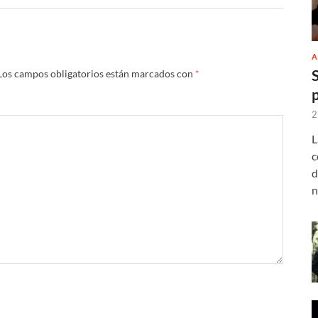
A
Los campos obligatorios están marcados con
*
2
L
c
d
n