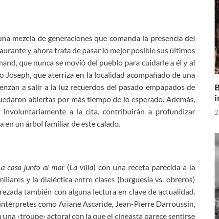
a una mezcla de generaciones que comanda la presencia del
urante y ahora trata de pasar lo mejor posible sus últimos
rmand, que nunca se movió del pueblo para cuidarle a él y al
oso Joseph, que aterriza en la localidad acompañado de una
B
nzan a salir a la luz recuerdos del pasado empapados de
i
uedaron abiertas por más tiempo de lo esperado. Además,
 involuntariamente a la cita, contribuirán a profundizar
2
 en un árbol familiar de este calado.
La casa junto al mar
(
La villa
) con una receta parecida a la
iliares y la dialéctica entre clases (burguesía vs. obreros)
rezada también con alguna lectura en clave de actualidad.
intérpretes como Ariane Ascaride, Jean-Pierre Darroussin,
a ‹troupe› actoral con la que el cineasta parece sentirse