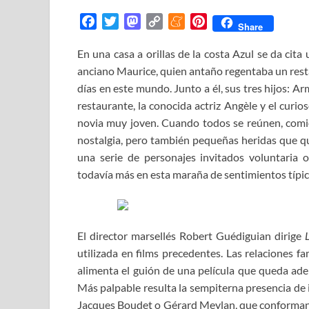
F
T
M
C
M
P
Share
a
w
a
o
e
i
En una casa a orillas de la costa Azul se da cit
c
i
s
p
n
n
anciano Maurice, quien antaño regentaba un resta
e
t
t
y
e
t
b
t
o
L
a
e
días en este mundo. Junto a él, sus tres hijos: A
o
e
d
i
m
r
restaurante, la conocida actriz Angèle y el curi
o
r
o
n
e
e
novia muy joven. Cuando todos se reúnen, comie
k
n
k
s
nostalgia, pero también pequeñas heridas que q
t
una serie de personajes invitados voluntaria o
todavía más en esta maraña de sentimientos típica
El director marsellés Robert Guédiguian dirige
utilizada en films precedentes. Las relaciones fam
alimenta el guión de una película que queda ade
Más palpable resulta la sempiterna presencia de 
Jacques Boudet o Gérard Meylan, que conforman un