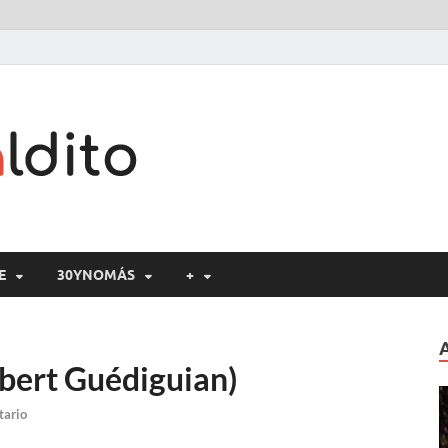
Cine maldito
E
30YNOMÁS
+
obert Guédiguian)
tario