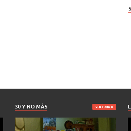
30 Y NO MÁS
L
VER TODO