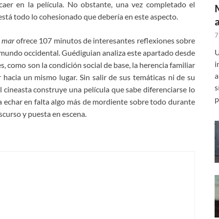
aer en la película. No obstante, una vez completado el
 está todo lo cohesionado que debería en este aspecto.
7
l mar
ofrece 107 minutos de interesantes reflexiones sobre
U
 mundo occidental. Guédiguian analiza este apartado desde
i
, como son la condición social de base, la herencia familiar
a
r hacia un mismo lugar. Sin salir de sus temáticas ni de su
s
el cineasta construye una película que sabe diferenciarse lo
p
 a echar en falta algo más de mordiente sobre todo durante
iscurso y puesta en escena.