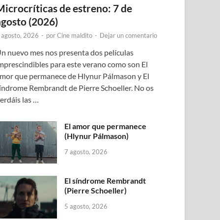
Microcríticas de estreno: 7 de
agosto (2026)
 agosto, 2026
-
por
Cine maldito
-
Dejar un comentario
n nuevo mes nos presenta dos películas
mprescindibles para este verano como son El
mor que permanece de Hlynur Pálmason y El
índrome Rembrandt de Pierre Schoeller. No os
erdáis las …
El amor que permanece
(Hlynur Pálmason)
7 agosto, 2026
El síndrome Rembrandt
(Pierre Schoeller)
5 agosto, 2026