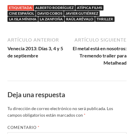
sitios de Juan
ETIQUETADA
ALBERTO RODRÍGUEZ
ATÍPICA FILMS
Cavestany
CINE ESPAÑOL
DAVID COBOS
JAVIER GUTIÉRREZ
LA ISLA MÍNIMA
LA ZANFOÑA
RAÚL ARÉVALO
THRILLER
ARTÍCULO ANTERIOR
ARTÍCULO SIGUIENTE
Venecia 2013: Días 3, 4 y 5
El metal está en nosotros:
de septiembre
Tremendo trailer para
Metalhead
Deja una respuesta
Tu dirección de correo electrónico no será publicada.
Los
campos obligatorios están marcados con
*
COMENTARIO
*