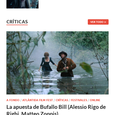
CRÍTICAS
VER TODO
A FONDO
/
ATLÁNTIDA FILM FEST
/
CRÍTICAS
/
FESTIVALES
/
ONLINE
La apuesta de Bufallo Bill (Alessio Rigo de
Righi, Matteo Zoppis)