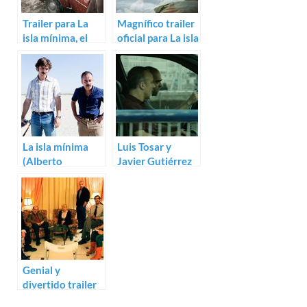
Trailer para La
Magnífico trailer
isla mínima, el
oficial para La isla
nuevo thriller de
mínima de
Alberto
Alberto
Rodríguez
Rodríguez
La isla mínima
Luis Tosar y
(Alberto
Javier Gutiérrez
Rodriguez)
ruedan Plan de
fuga
Genial y
divertido trailer
para Gente en