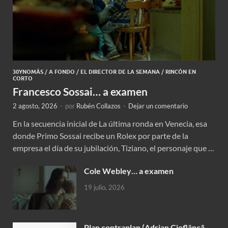
30YNOMÁS
/
A FONDO
/
EL DIRECTOR DE LA SEMANA
/
RINCÓN EN
CORTO
Francesco Sossai… a examen
2 agosto, 2026
-
por
Rubén Collazos
-
Dejar un comentario
En la secuencia inicial de La última ronda en Venecia, esa
donde Primo Sossai recibe un Rolex por parte de la
empresa el día de su jubilación, Tiziano, el personaje que …
Cole Webley… a examen
19 julio, 2026
Plan contraplan (Adrian Cioflâncã,