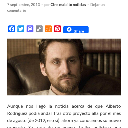
7 septiembre, 2013
-
por
Cine maldito noticias
-
Dejar un
comentario
F
T
M
C
M
P
Share
a
w
a
o
e
i
c
i
s
p
n
n
e
t
t
y
e
t
b
t
o
L
a
e
o
e
d
i
m
r
o
r
o
n
e
e
k
n
k
s
t
Aunque nos llegó la noticia acerca de que Alberto
Rodríguez podía andar tras otro proyecto allá por el mes
de agosto (de 2012, eso sí), ahora ya conocemos su nuevo
proyecto. Se trata de un nuevo thriller policíaco que